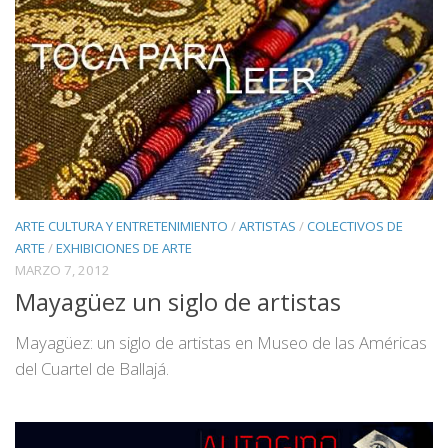
ARTE CULTURA Y ENTRETENIMIENTO
/
ARTISTAS
/
COLECTIVOS DE
ARTE
/
EXHIBICIONES DE ARTE
MARZO 7, 2012
Mayagüez un siglo de artistas
Mayagüez: un siglo de artistas en Museo de las Américas
del Cuartel de Ballajá.