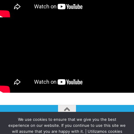
We use cookies to ensure that we give you the best
AUTOGIRO/el giro del arte actual © JAVIER MARTINEZ 2026. All
experience on our website. If you continue to use this site we
Rights Reserved.
will assume that you are happy with it. | Utilizamos cookies