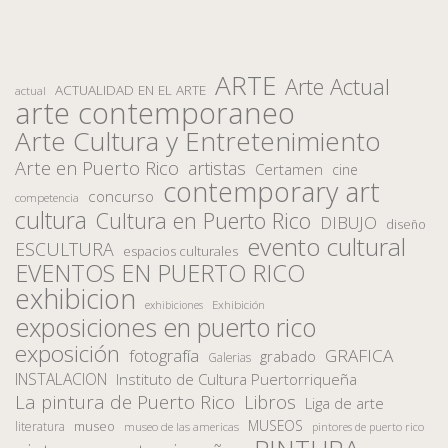
ARTE
Arte Actual
ACTUALIDAD EN EL ARTE
actual
arte contemporaneo
Arte Cultura y Entretenimiento
Arte en Puerto Rico
artistas
Certamen
cine
contemporary art
concurso
competencia
cultura
Cultura en Puerto Rico
DIBUJO
diseño
evento cultural
ESCULTURA
espacios culturales
EVENTOS EN PUERTO RICO
exhibicion
Exhibición
exhibiciones
exposiciones en puerto rico
exposición
fotografía
GRAFICA
grabado
Galerias
INSTALACION
Instituto de Cultura Puertorriqueña
La pintura de Puerto Rico
Libros
Liga de arte
MUSEOS
museo
literatura
museo de las americas
pintores de puerto rico