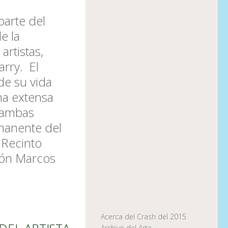
parte del
e la
artistas,
arry. El
 de su vida
na extensa
, ambas
manente del
 Recinto
ión Marcos
Acerca del Crash del 2015
Archivo del Arte