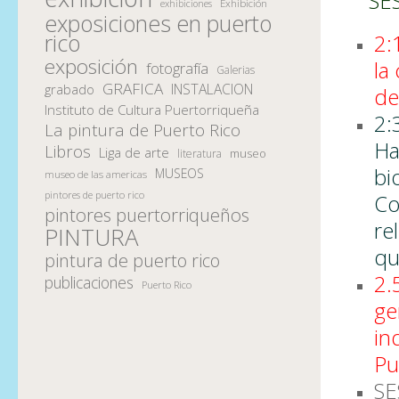
SE
Exhibición
exhibiciones
exposiciones en puerto
rico
2:
exposición
la
fotografía
Galerias
GRAFICA
INSTALACION
grabado
de
Instituto de Cultura Puertorriqueña
2:
La pintura de Puerto Rico
Ha
Libros
Liga de arte
museo
literatura
bi
MUSEOS
museo de las americas
pintores de puerto rico
Co
pintores puertorriqueños
re
PINTURA
qu
pintura de puerto rico
2.
publicaciones
Puerto Rico
ge
in
Pu
SE