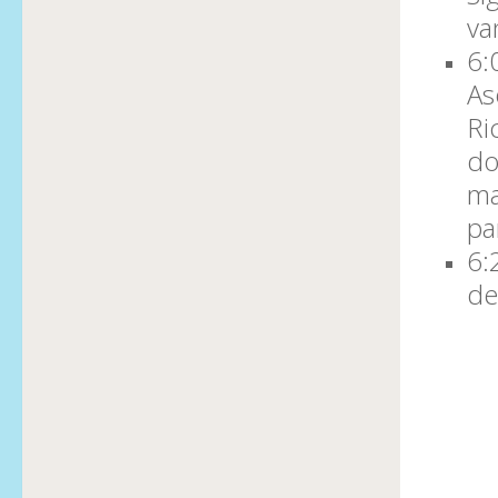
va
6:
As
Ri
do
ma
pa
6:
de