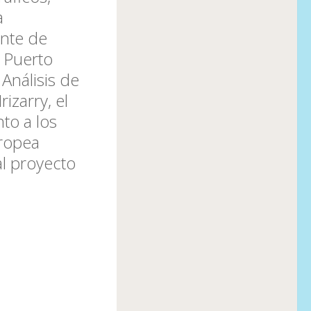
a
ente de
– Puerto
Análisis de
zarry, el
nto a los
uropea
al proyecto