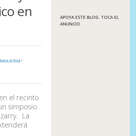
ico en
APOYA ESTE BLOG. TOCA EL
ANUNCIO
bana el blog
/
en el recinto
un simposio
izarry
. La
extenderá