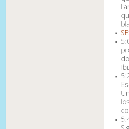
ll
qu
bl
SE
5:
pr
do
Ib
5:
Es
Un
lo
co
5:
Si