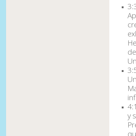
3:
Ap
cr
ex
He
de
Un
3:
Un
Ma
in
4:
y 
Pr
qu