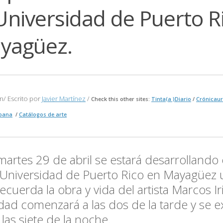
Universidad de Puerto R
yagüez.
n/ Escrito por
Javier Martínez
/
Check this other sites:
Tinta(a )Diario
/
Crónicaur
bana
/
Catálogos de arte
martes 29 de abril se estará desarrollando 
 Universidad de Puerto Rico en Mayagüez 
ecuerda la obra y vida del artista
Marcos Ir
idad comenzará a las dos de la tarde y se 
 las siete de la noche.