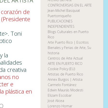
DEL ARTISTA
CONTROVERSIAS EN EL ARTE
l corazón de
Jean-Michel Basquiat
Puertorriqueño
z (Presidente
PUBLICACIONES
INDEPENDIENTES
te>. Toni
Blogs Culturales en Puerto
Rico
ptico
Arte Puerto Rico | Escritos
Bienales y Ferias de Arte, Su
historia
y la
Centros de Arte Actual
nalidades
ARTE EN PUERTO RICO
da creativa
Cookie Policy (EU)
Artistas de Puerto Rico
manos no
Annex Burgos | Artista
cter e
Carmelo Fontánez
a plástica en
Edwin Maurás Modesti
Elizam Escobar
José Alicea
VO
Lorenzo Homar