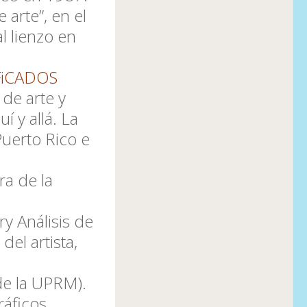
 arte”, en el
l lienzo en
FiCADOS
 de arte y
í y allá. La
Puerto Rico e
ra de la
ry Análisis de
del artista,
de la UPRM).
áficos,