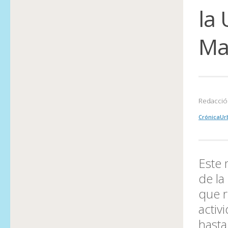
la 
Ma
Redacció
CrónicaUr
Este 
de la
que r
activ
hasta