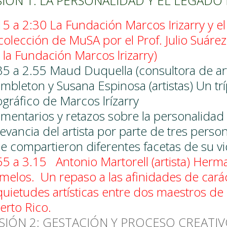
SIÓN 1: LA PERSONALIDAD Y EL LEGADO 
15 a 2:30
La Fundación Marcos Irizarry y e
 colección de MuSA por el Prof. Julio Suáre
 la Fundación Marcos lrizarry)
35 a 2.55
Maud Duquella (consultora de ar
mbleton y Susana Espinosa (artistas) Un trí
ográfico de Marcos lrízarry
mentarios y retazos sobre la personalidad 
levancia del artista por parte de tres perso
e compartieron diferentes facetas de su vi
55 a 3.15
Antonio Martorell (artista) Her
melos. Un repaso a las afinidades de cará
quietudes artísticas entre dos maestros de l
erto Rico.
SIÓN 2: GESTACIÓN Y PROCESO CREATI