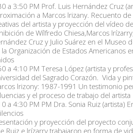
30 a 3:50 PM
Prof.
Luis Hernández Cruz
(a
roximación a Marcos lrizany. Recuento de 
eativas del artista y proyección del vídeo de
hibición de Wílfredo Chiesa,Marcos lrízarry
rnández Cruz y Julio Suárez en el Museo d
 la Organización de Estados Americanos e
idos
50 a 4:10 PM
Teresa López (artista y profes
iversidad del Sagrado Corazón. Vida y pin
rcos lrizony: 1987-1991 Un testimonio per
fluencias y el proceso de trabajo del artista
10 a 4:30 PM
PM Dra. Sonia Ruiz (artista) E
silencios
esentación y proyección del proyecto conj
e Ruiz e lrízarry trabajaron en forma de v