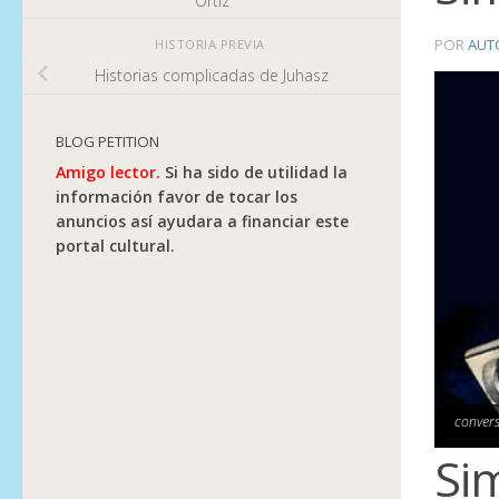
Ortiz
POR
AUT
HISTORIA PREVIA
Historias complicadas de Juhasz
BLOG PETITION
Amigo lector.
Si ha sido de utilidad la
información favor de tocar los
anuncios así ayudara a financiar este
portal cultural.
convers
Si