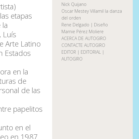
rtista)
Nick Quijano
Oscar Mestey Villamil la danza
las etapas
del orden
 la
Rene Delgado | Diseño
Marnie Pérez Moliere
, Luís
ACERCA DE AUTOGIRO
e Arte Latino
CONTACTE AUTOGIRO
n Estados
EDITOR | EDITORIAL |
AUTOGIRO
ora en la
turas de
sonal de las
ntre papelitos
unto en el
ideo en 1987.