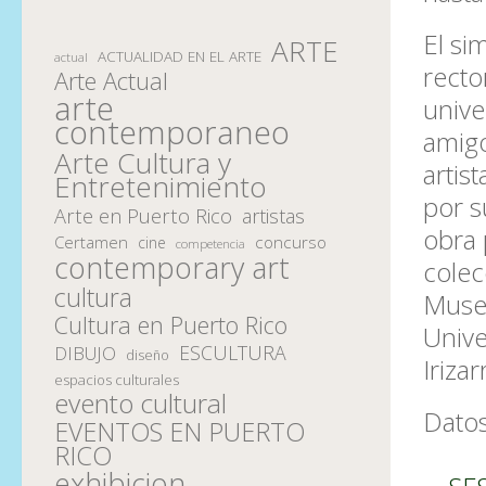
El si
ARTE
ACTUALIDAD EN EL ARTE
actual
recto
Arte Actual
arte
unive
contemporaneo
amigo
Arte Cultura y
artis
Entretenimiento
por s
Arte en Puerto Rico
artistas
obra 
Certamen
concurso
cine
competencia
contemporary art
colec
cultura
Museo
Cultura en Puerto Rico
Unive
ESCULTURA
DIBUJO
diseño
Iriza
espacios culturales
evento cultural
Datos
EVENTOS EN PUERTO
RICO
exhibicion