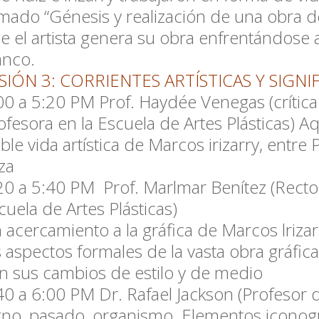
amado “Génesis y realización de una obra de
e el artista genera su obra enfrentán­dose a
anco.
SIÓN 3: CORRIENTES ARTÍSTICAS Y SIGNI
00 a 5:20 PM
Prof. Haydée Venegas (crítica
ofesora en la Escuela de Artes Plásticas) Aqu
ble vida artística de Marcos irizarry, entre 
iza
20 a 5:40 PM
Prof. Marlmar Benítez (Recto
cuela de Artes Plásticas)
 acercamiento a la gráfica de Marcos lrizar
s aspectos formales de la vasta obra gráfica 
n sus cambios de estilo y de medio
40 a 6:00 PM
Dr. Rafael Jackson (Profesor 
gno, pasado, organismo. Elementos iconogr