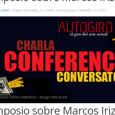
OGIRO
· PUBLICADA
ABRIL 27, 2008
· ACTUALIZADO
FEBRERO 10, 2023
atorio Charla Conferencia | Autogiro Arte Actual
mposio sobre Marcos Iri