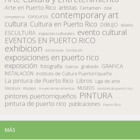
Arte en Puerto Rico
artistas
Certamen
cine
contemporary art
concurso
competencia
cultura
Cultura en Puerto Rico
DIBUJO
diseño
evento cultural
ESCULTURA
espacios culturales
EVENTOS EN PUERTO RICO
exhibicion
Exhibición
exhibiciones
exposiciones en puerto rico
exposición
fotografía
GRAFICA
grabado
Galerias
INSTALACION
Instituto de Cultura Puertorriqueña
La pintura de Puerto Rico
Libros
Liga de arte
MUSEOS
museo
literatura
museo de las americas
pintores de puerto rico
PINTURA
pintores puertorriqueños
pintura de puerto rico
publicaciones
Puerto Rico
MÁS