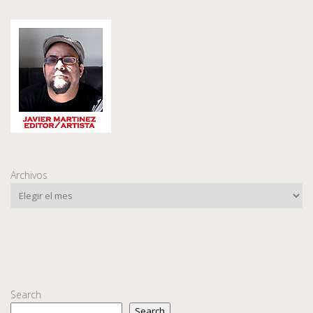
Archivos
Search
Search