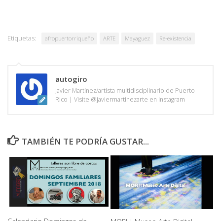
Etiquetas:
afropuertorriqueño
ARTE
Mayaguez
Re-existencia
autogiro
Javier Martínez/artista multidisciplinario de Puerto
Rico | Visite @javiermartinezarte en Instagram
TAMBIÉN TE PODRÍA GUSTAR...