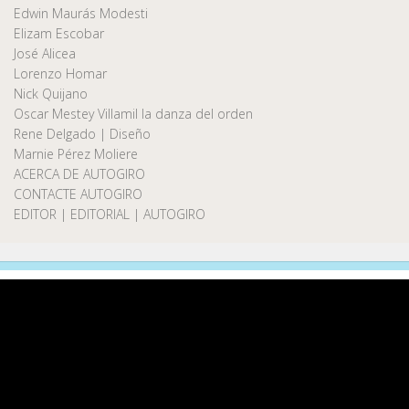
Edwin Maurás Modesti
Elizam Escobar
José Alicea
Lorenzo Homar
Nick Quijano
Oscar Mestey Villamil la danza del orden
Rene Delgado | Diseño
Marnie Pérez Moliere
ACERCA DE AUTOGIRO
CONTACTE AUTOGIRO
EDITOR | EDITORIAL | AUTOGIRO