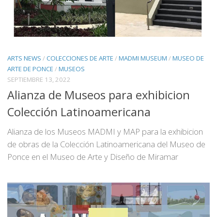
ARTS NEWS
/
COLECCIONES DE ARTE
/
MADMI MUSEUM
/
MUSEO DE
ARTE DE PONCE
/
MUSEOS
SEPTIEMBRE 13, 2022
Alianza de Museos para exhibicion
Colección Latinoamericana
Alianza de los Museos MADMI y MAP para la exhibicion
de obras de la Colección Latinoamericana del Museo de
Ponce en el Museo de Arte y Diseño de Miramar