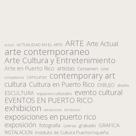
ARTE
Arte Actual
ACTUALIDAD EN EL ARTE
actual
arte contemporaneo
Arte Cultura y Entretenimiento
Arte en Puerto Rico
artistas
Certamen
cine
contemporary art
concurso
competencia
cultura
Cultura en Puerto Rico
DIBUJO
diseño
evento cultural
ESCULTURA
espacios culturales
EVENTOS EN PUERTO RICO
exhibicion
Exhibición
exhibiciones
exposiciones en puerto rico
exposición
fotografía
GRAFICA
grabado
Galerias
INSTALACION
Instituto de Cultura Puertorriqueña