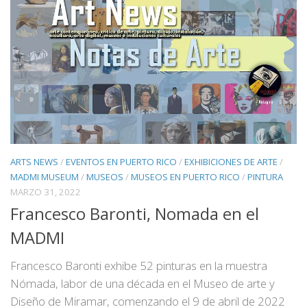
ARTS NEWS
/
EVENTOS EN PUERTO RICO
/
EXHIBICIONES DE ARTE
/
MADMI MUSEUM
/
MUSEOS
/
MUSEOS EN PUERTO RICO
/
PINTURA
MARZO 31, 2022
Francesco Baronti, Nomada en el
MADMI
Francesco Baronti exhibe 52 pinturas en la muestra
Nómada, labor de una década en el Museo de arte y
Diseño de Miramar, comenzando el 9 de abril de 2022