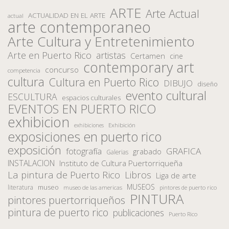
ARTE
Arte Actual
ACTUALIDAD EN EL ARTE
actual
arte contemporaneo
Arte Cultura y Entretenimiento
Arte en Puerto Rico
artistas
Certamen
cine
contemporary art
concurso
competencia
cultura
Cultura en Puerto Rico
DIBUJO
diseño
evento cultural
ESCULTURA
espacios culturales
EVENTOS EN PUERTO RICO
exhibicion
Exhibición
exhibiciones
exposiciones en puerto rico
exposición
fotografía
GRAFICA
grabado
Galerias
INSTALACION
Instituto de Cultura Puertorriqueña
La pintura de Puerto Rico
Libros
Liga de arte
MUSEOS
museo
literatura
museo de las americas
pintores de puerto rico
PINTURA
pintores puertorriqueños
pintura de puerto rico
publicaciones
Puerto Rico