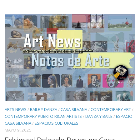
ARTS NEWS
/
BAILE Y DANZA
/
CASA SILVANA
/
CONTEMPORARY ART
/
CONTEMPORARY PUERTO RICAN ARTISTS
/
DANZA Y BAILE
/
ESPACIO
CASA SILVANA
/
ESPACIOS CULTURALES
MAYO 9, 2025