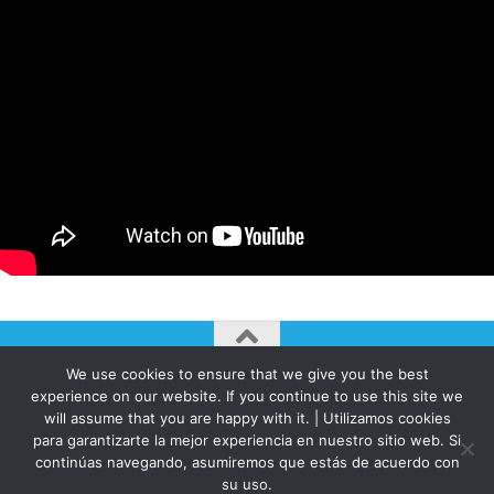
We use cookies to ensure that we give you the best
AUTOGIRO/el giro del arte actual © JAVIER MARTINEZ 2026. All
experience on our website. If you continue to use this site we
Rights Reserved.
will assume that you are happy with it. | Utilizamos cookies
para garantizarte la mejor experiencia en nuestro sitio web. Si
Funciona con
- Diseñado con el
Tema Hueman
continúas navegando, asumiremos que estás de acuerdo con
su uso.