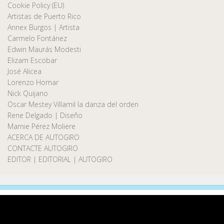
Cookie Policy (EU)
Artistas de Puerto Rico
Annex Burgos | Artista
Carmelo Fontánez
Edwin Maurás Modesti
Elizam Escobar
José Alicea
Lorenzo Homar
Nick Quijano
Oscar Mestey Villamil la danza del orden
Rene Delgado | Diseño
Marnie Pérez Moliere
ACERCA DE AUTOGIRO
CONTACTE AUTOGIRO
EDITOR | EDITORIAL | AUTOGIRO