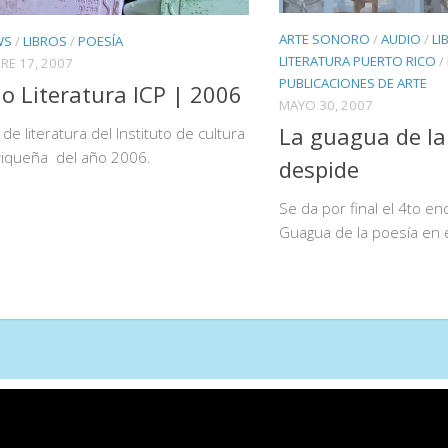
ARTE SONORO
/
AUDIO
/
LI
WS
/
LIBROS
/
POESÍA
LITERATURA PUERTO RICO
/
RE 17, 2007
PUBLICACIONES DE ARTE
o Literatura ICP | 2006
MAYO 30, 2007
La guagua de la
de literatura del Instituto de cultura
riqueña del año 2006.
despide
Se da por final el 4to e
Guagua de la poesía en 