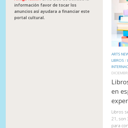
información favor de tocar los
anuncios así ayudara a financiar este
portal cultural.
ARTS NE
LIBROS
/
INTERNA
DICIEMBR
Libro
en es
exper
Libros s
21, son
para con