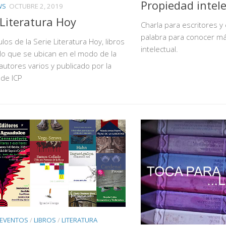
Propiedad intel
WS
OCTUBRE 2, 2019
 Literatura Hoy
Charla para escritores y 
palabra para conocer má
ulos de la Serie Literatura Hoy, libros
intelectual.
llo que se ubican en el modo de la
 autores varios y publicado por la
 de ICP
 EVENTOS
/
LIBROS
/
LITERATURA