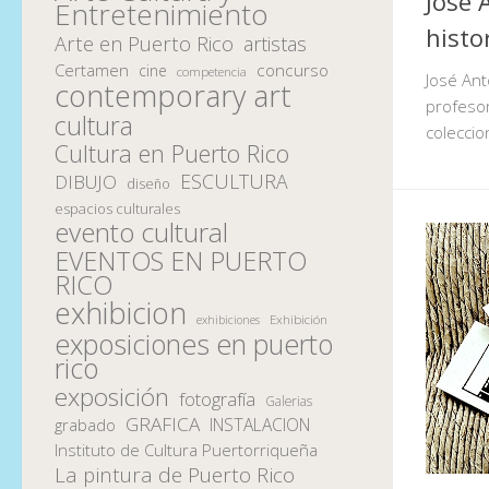
José A
Entretenimiento
histo
Arte en Puerto Rico
artistas
Certamen
concurso
cine
competencia
José Ant
contemporary art
profesor
cultura
coleccio
Cultura en Puerto Rico
ESCULTURA
DIBUJO
diseño
espacios culturales
evento cultural
EVENTOS EN PUERTO
RICO
exhibicion
Exhibición
exhibiciones
exposiciones en puerto
rico
exposición
fotografía
Galerias
GRAFICA
INSTALACION
grabado
Instituto de Cultura Puertorriqueña
La pintura de Puerto Rico