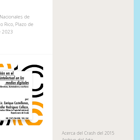
Nacionales de
o Rico, Plazo de
e 2023
Acerca del Crash del 2015
Archivo del Arte