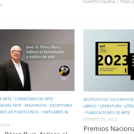
Puertorriqueña | Plazo 
lo
DE ARTE
/
CURADORES DE ARTE
/
INSTITUTO DE CULTURA PU
N DEL ARTE
/
ENSAYISTAS
/
ESCRITORES
LIBROS
/
LITERATURA
/
LITE
ORES DE PUERTO RICO
/
OBITUARIES IN
/
PUBLICACIONES DE ARTE
FEBRERO 20, 2023
 2023
Premios Naciona