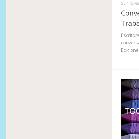
SEPTIEMB
Conve
Traba
Escritor
conversa
Edicione