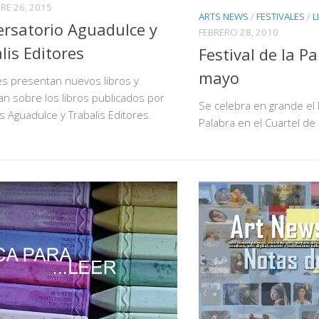
RE 26, 2015
ARTS NEWS
/
FESTIVALES
/
L
rsatorio Aguadulce y
FEBRERO 28, 2010
lis Editores
Festival de la P
mayo
es presentan nuevos libros y
n sobre los libros publicados por
Se celebra en grande el F
s Aguadulce y Trabalis Editores.
Palabra en el Cuartel de B