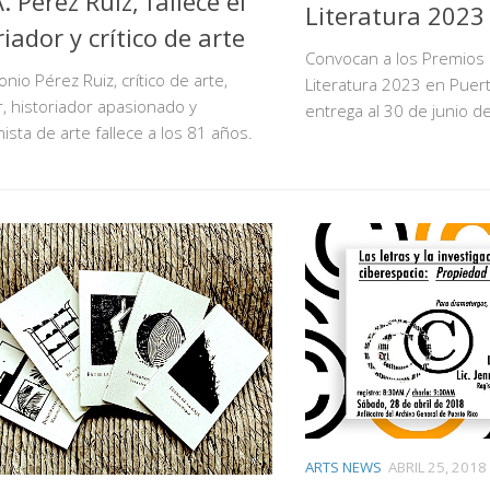
. Pérez Ruiz, fallece el
Literatura 2023
riador y crítico de arte
Convocan a los Premios 
onio Pérez Ruiz, crítico de arte,
Literatura 2023 en Puert
, historiador apasionado y
entrega al 30 de junio d
nista de arte fallece a los 81 años.
ARTS NEWS
ABRIL 25, 2018