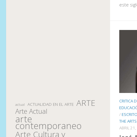
este sig
ARTE
CRITICA 
ACTUALIDAD EN EL ARTE
actual
EDUCACIÓ
Arte Actual
/
ESCRIT
arte
THE ARTS
contemporaneo
ABRIL 21,
Arte Cultura y