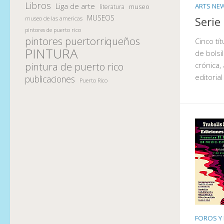
Libros
Liga de arte
ARTS NE
museo
literatura
MUSEOS
Serie
museo de las americas
pintores de puerto rico
pintores puertorriqueños
Cinco tít
PINTURA
de bolsi
pintura de puerto rico
crónica,
editorial
publicaciones
Puerto Rico
FOROS Y