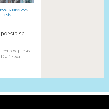
BROS
/
LITERATURA
/
POESÍA
/
 poesía se
ncuentro de poetas
el Café Seda