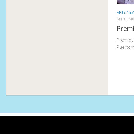
ARTS NE
SEPTIEMB
Premi
Premios 
Puertor