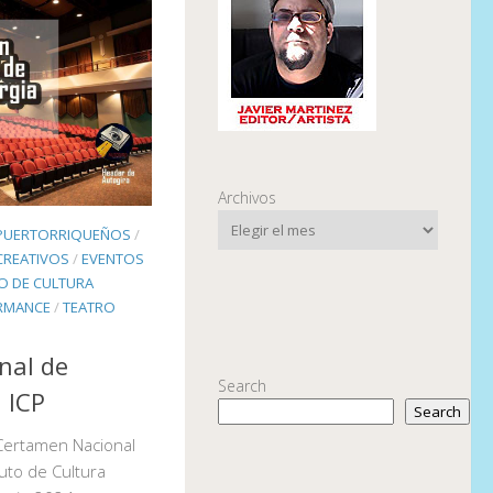
Archivos
 PUERTORRIQUEÑOS
/
CREATIVOS
/
EVENTOS
TO DE CULTURA
RMANCE
/
TEATRO
nal de
Search
 ICP
Search
Certamen Nacional
tuto de Cultura