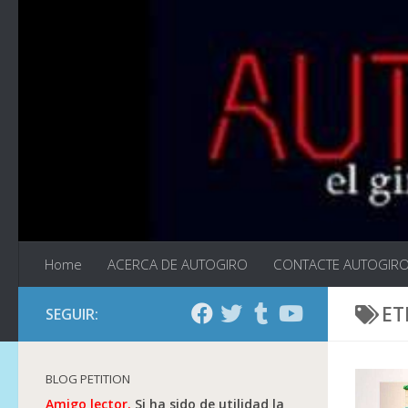
Saltar al contenido
Home
ACERCA DE AUTOGIRO
CONTACTE AUTOGIR
ET
SEGUIR:
BLOG PETITION
Amigo lector.
Si ha sido de utilidad la