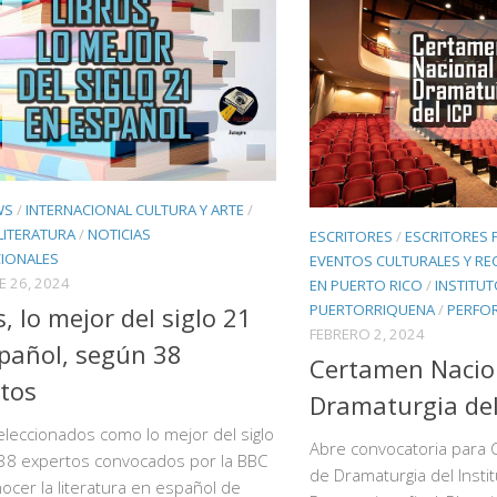
WS
/
INTERNACIONAL CULTURA Y ARTE
/
LITERATURA
/
NOTICIAS
ESCRITORES
/
ESCRITORES
CIONALES
EVENTOS CULTURALES Y RE
E 26, 2024
EN PUERTO RICO
/
INSTITU
PUERTORRIQUENA
/
PERFO
s, lo mejor del siglo 21
FEBRERO 2, 2024
pañol, según 38
Certamen Nacio
tos
Dramaturgia del
eleccionados como lo mejor del siglo
Abre convocatoria para 
 38 expertos convocados por la BBC
de Dramaturgia del Insti
ocer la literatura en español de