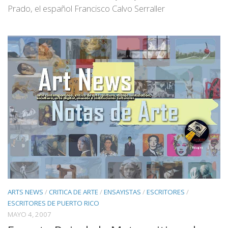
Prado, el español Francisco Calvo Serraller
ARTS NEWS
/
CRITICA DE ARTE
/
ENSAYISTAS
/
ESCRITORES
/
ESCRITORES DE PUERTO RICO
MAYO 4, 2007