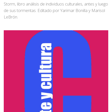
Storm, libro análisis de individuos culturales, antes y luego
de sus tormentas. Editado por Yarimar Bonilla y Marisol
LeBrón.