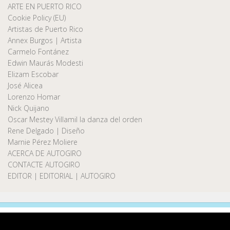
ARTE EN PUERTO RICO
Cookie Policy (EU)
Artistas de Puerto Rico
Annex Burgos | Artista
Carmelo Fontánez
Edwin Maurás Modesti
Elizam Escobar
José Alicea
Lorenzo Homar
Nick Quijano
Oscar Mestey Villamil la danza del orden
Rene Delgado | Diseño
Marnie Pérez Moliere
ACERCA DE AUTOGIRO
CONTACTE AUTOGIRO
EDITOR | EDITORIAL | AUTOGIRO