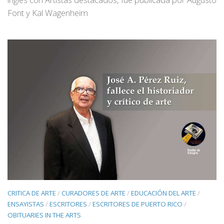
Font y Kal Wagenheim
CRITICA DE ARTE
/
CURADORES DE ARTE
/
EDUCACIÓN DEL ARTE
/
ENSAYISTAS
/
ESCRITORES
/
ESCRITORES DE PUERTO RICO
/
OBITUARIES IN THE ARTS