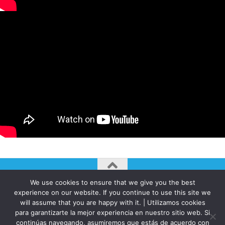
We use cookies to ensure that we give you the best
AUTOGIRO/el giro del arte actual © JAVIER MARTINEZ 2026. All
experience on our website. If you continue to use this site we
Rights Reserved.
will assume that you are happy with it. | Utilizamos cookies
para garantizarte la mejor experiencia en nuestro sitio web. Si
Funciona con
- Diseñado con el
Tema Hueman
continúas navegando, asumiremos que estás de acuerdo con