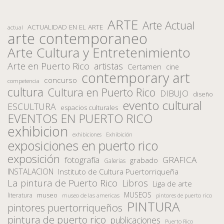
ARTE
Arte Actual
ACTUALIDAD EN EL ARTE
actual
arte contemporaneo
Arte Cultura y Entretenimiento
Arte en Puerto Rico
artistas
Certamen
cine
contemporary art
concurso
competencia
cultura
Cultura en Puerto Rico
DIBUJO
diseño
evento cultural
ESCULTURA
espacios culturales
EVENTOS EN PUERTO RICO
exhibicion
Exhibición
exhibiciones
exposiciones en puerto rico
exposición
fotografía
GRAFICA
grabado
Galerias
INSTALACION
Instituto de Cultura Puertorriqueña
La pintura de Puerto Rico
Libros
Liga de arte
MUSEOS
museo
literatura
museo de las americas
pintores de puerto rico
PINTURA
pintores puertorriqueños
pintura de puerto rico
publicaciones
Puerto Rico