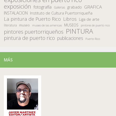
exposición
fotografía
GRAFICA
grabado
Galerias
INSTALACION
Instituto de Cultura Puertorriqueña
La pintura de Puerto Rico
Libros
Liga de arte
MUSEOS
museo
literatura
museo de las americas
pintores de puerto rico
PINTURA
pintores puertorriqueños
pintura de puerto rico
publicaciones
Puerto Rico
MÁS