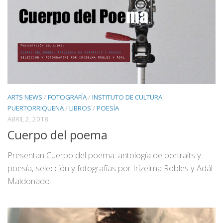
ARTS NEWS
/
FOTOGRAFÍA
/
INSTITUTO DE CULTURA
PUERTORRIQUENA
/
LIBROS
/
POESÍA
ABRIL 2, 2018
Cuerpo del poema
Presentan Cuerpo del poema: antología de portraits y
poesía, selección y fotografías por Irizelma Robles y Adál
Maldonado.