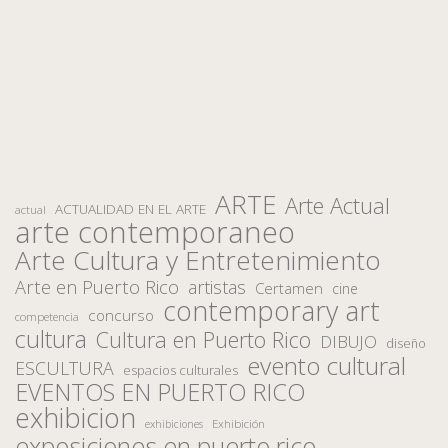
ARTE
Arte Actual
ACTUALIDAD EN EL ARTE
actual
arte contemporaneo
Arte Cultura y Entretenimiento
Arte en Puerto Rico
artistas
Certamen
cine
contemporary art
concurso
competencia
cultura
Cultura en Puerto Rico
DIBUJO
diseño
evento cultural
ESCULTURA
espacios culturales
EVENTOS EN PUERTO RICO
exhibicion
Exhibición
exhibiciones
exposiciones en puerto rico