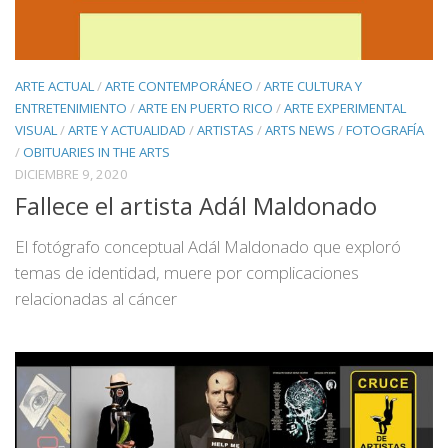
ARTE ACTUAL
/
ARTE CONTEMPORÁNEO
/
ARTE CULTURA Y
ENTRETENIMIENTO
/
ARTE EN PUERTO RICO
/
ARTE EXPERIMENTAL
VISUAL
/
ARTE Y ACTUALIDAD
/
ARTISTAS
/
ARTS NEWS
/
FOTOGRAFÍA
/
OBITUARIES IN THE ARTS
DICIEMBRE 9, 2020
Fallece el artista Adál Maldonado
El fotógrafo conceptual Adál Maldonado que exploró
temas de identidad, muere por complicaciones
relacionadas al cáncer