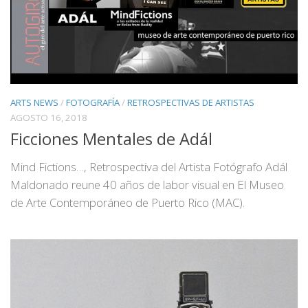
ARTS NEWS
/
FOTOGRAFÍA
/
RETROSPECTIVAS DE ARTISTAS
AGOSTO 16, 2018
Ficciones Mentales de Adál
Mind Fictions…, Retrospectiva del Artista Fotógrafo Adál
Maldonado reune 40 años de labor visual en El Museo
de Arte Contemporáneo de Puerto Rico (MAC).