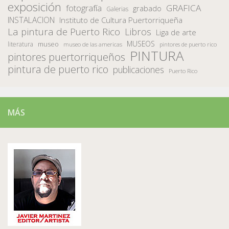
exposición
fotografía
GRAFICA
grabado
Galerias
INSTALACION
Instituto de Cultura Puertorriqueña
La pintura de Puerto Rico
Libros
Liga de arte
MUSEOS
museo
literatura
museo de las americas
pintores de puerto rico
PINTURA
pintores puertorriqueños
pintura de puerto rico
publicaciones
Puerto Rico
MÁS