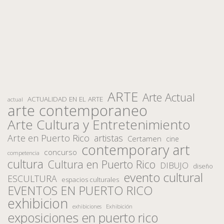
ARTE
Arte Actual
ACTUALIDAD EN EL ARTE
actual
arte contemporaneo
Arte Cultura y Entretenimiento
Arte en Puerto Rico
artistas
Certamen
cine
contemporary art
concurso
competencia
cultura
Cultura en Puerto Rico
DIBUJO
diseño
evento cultural
ESCULTURA
espacios culturales
EVENTOS EN PUERTO RICO
exhibicion
Exhibición
exhibiciones
exposiciones en puerto rico