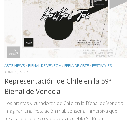
ARTS NEWS
/
BIENAL DE VENECIA
/
FERIA DE ARTE
/
FESTIVALES
ABRIL 1, 2022
Representación de Chile en la 59ª
Bienal de Venecia
Los artistas y curadores de Chile en la Bienal de Venecia
imaginan una instalación multisensorial inmersiva que
resalta lo ecológico y da voz al pueblo Selk’nam