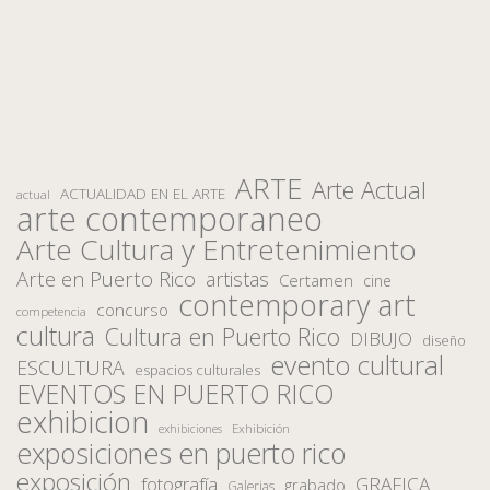
ARTE
Arte Actual
ACTUALIDAD EN EL ARTE
actual
arte contemporaneo
Arte Cultura y Entretenimiento
Arte en Puerto Rico
artistas
Certamen
cine
contemporary art
concurso
competencia
cultura
Cultura en Puerto Rico
DIBUJO
diseño
evento cultural
ESCULTURA
espacios culturales
EVENTOS EN PUERTO RICO
exhibicion
Exhibición
exhibiciones
exposiciones en puerto rico
exposición
fotografía
GRAFICA
grabado
Galerias