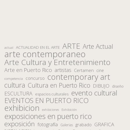
ARTE
Arte Actual
ACTUALIDAD EN EL ARTE
actual
arte contemporaneo
Arte Cultura y Entretenimiento
Arte en Puerto Rico
artistas
Certamen
cine
contemporary art
concurso
competencia
cultura
Cultura en Puerto Rico
DIBUJO
diseño
evento cultural
ESCULTURA
espacios culturales
EVENTOS EN PUERTO RICO
exhibicion
Exhibición
exhibiciones
exposiciones en puerto rico
exposición
fotografía
GRAFICA
grabado
Galerias