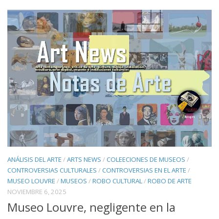
ANÁLISIS DEL ARTE
/
ARTS NEWS
/
COLEECIONES DE MUSEOS
/
CONTROVERSIAS CULTURALES
/
CONTROVERSIAS EN EL ARTE
/
MUSEO LOUVRE
/
MUSEOS
/
ROBO CULTURAL
/
ROBO DE ARTE
NOVIEMBRE 6, 2025
Museo Louvre, negligente en la