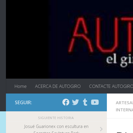
Saltar al contenido
Home
ACERCA DE AUTOGIRO
CONTACTE AUTOGIR
SEGUIR:
ARTESA
INTERN
SIGUIENTE HISTORIA
Josué Guarionex con escultura en