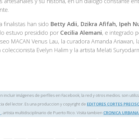
s artesanales y su historia, en un diálogo constante en
nte.
a finalistas han sido
Betty Adii, Dzikra Afifah, Ipeh Nu
ado estuvo presidido por
Cecilia Alemani
, e integrado p
seo MACAN Venus Lau, la curadora Amanda Ariawan, la
la coleccionista Evelyn Halim y la artista Melati Suryodar
 incluir imágenes de perfiles en Facebook, la red y otros medios. son utiliz
ia del lector. Es una produccion y copyright de
EDITORES CORTES PRECIS
z
, artista multidisciplinario de Puerto Rico. Visita tambien
CRONICA URBANA