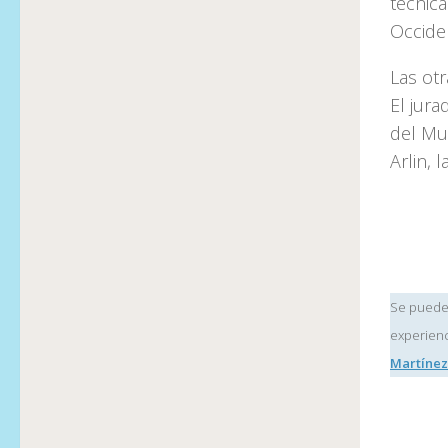
técnica
Occide
Las otr
El jur
del Mu
Arlin, 
Se pueden
experienc
Martíne