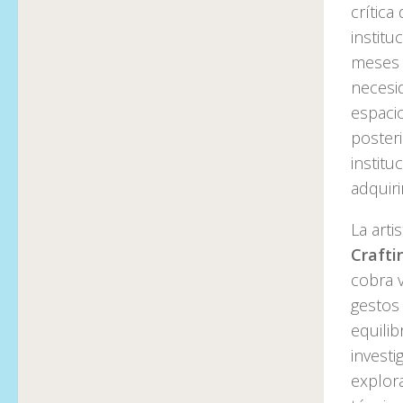
crítica
institu
meses e
necesid
espaci
poster
institu
adquiri
La art
Crafti
cobra v
gestos
equilib
investi
explora