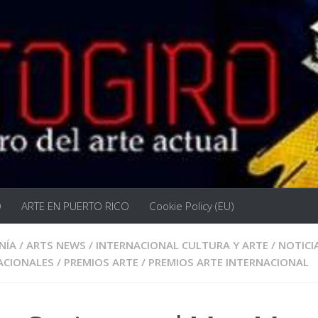
O
ARTE EN PUERTO RICO
Cookie Policy (EU)
NÍA
/
ARTS NEWS
/
INTERNACIONAL CULTURA Y ARTE
/
NOTICI
ACIONALES
/
PREMIOS ARTE
/
PREMIOS ARTE INTERNACIONAL