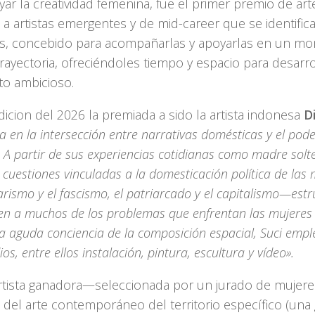
ar la creatividad femenina, fue el primer premio de art
o a artistas emergentes y de mid-career que se identifi
s, concebido para acompañarlas y apoyarlas en un mo
rayectoria, ofreciéndoles tiempo y espacio para desarr
to ambicioso.
dicion del 2026 la premiada a sido la artista indonesa
D
úa en la intersección entre narrativas domésticas y el poder
 A partir de sus experiencias cotidianas como madre solt
cuestiones vinculadas a la domesticación política de las m
arismo y el fascismo, el patriarcado y el capitalismo—est
n a muchos de los problemas que enfrentan las mujeres 
 aguda conciencia de la composición espacial, Suci emp
os, entre ellos instalación, pintura, escultura y vídeo».
rtista ganadora—seleccionada por un jurado de mujeres
del arte contemporáneo del territorio específico (una g