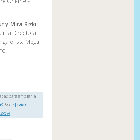
tre Oriente y
r y Mira Rizki
.
or la Directora
 galerista Megan
mo.
adas para ampliar la
OS
© de
Javier
.COM