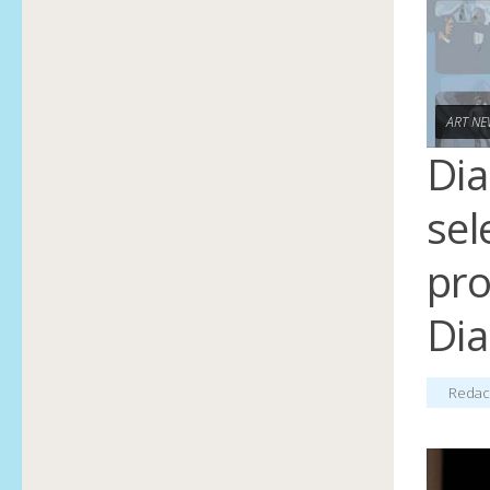
ART NE
Dia
sel
pro
Dia
Redac