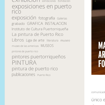
Exhibición
exhibiciones
exposiciones en puerto
rico
exposición
fotografía
Galerias
GRAFICA
INSTALACION
grabado
Instituto de Cultura Puertorriqueña
La pintura de Puerto Rico
Libros
Liga de arte
museo
literatura
MUSEOS
museo de las americas
pintores de puerto rico
pintores puertorriqueños
PINTURA
pintura de puerto rico
publicaciones
Puerto Rico
comunicado
único 