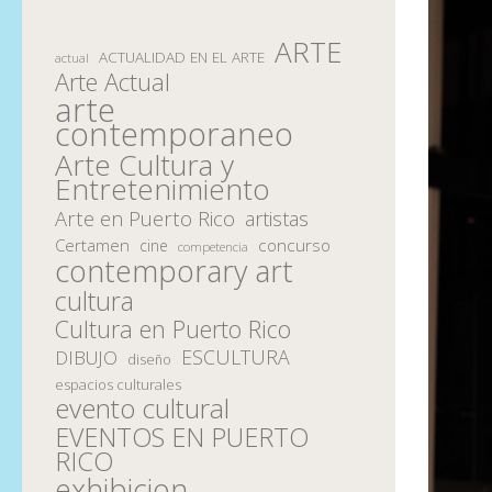
ARTE
ACTUALIDAD EN EL ARTE
actual
Arte Actual
arte
contemporaneo
Arte Cultura y
Entretenimiento
Arte en Puerto Rico
artistas
Certamen
concurso
cine
competencia
contemporary art
cultura
Cultura en Puerto Rico
ESCULTURA
DIBUJO
diseño
espacios culturales
evento cultural
EVENTOS EN PUERTO
RICO
exhibicion