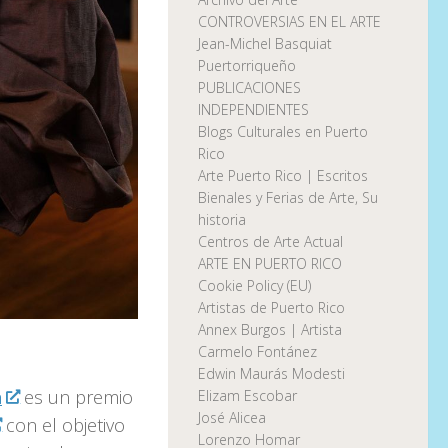
CONTROVERSIAS EN EL ARTE
Jean-Michel Basquiat
Puertorriqueño
PUBLICACIONES
INDEPENDIENTES
Blogs Culturales en Puerto
Rico
Arte Puerto Rico | Escritos
Bienales y Ferias de Arte, Su
historia
Centros de Arte Actual
ARTE EN PUERTO RICO
Cookie Policy (EU)
Artistas de Puerto Rico
Annex Burgos | Artista
Carmelo Fontánez
Edwin Maurás Modesti
n
es un premio
Elizam Escobar
José Alicea
con el objetivo
Lorenzo Homar