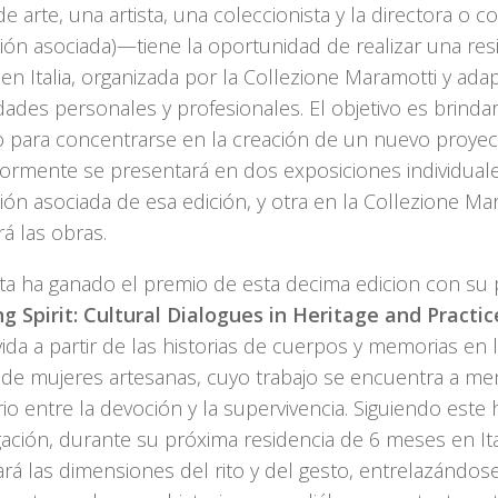
 de arte, una artista, una coleccionista y la directora o c
ción asociada)—tiene la oportunidad de realizar una res
n Italia, organizada por la Collezione Maramotti y ada
ades personales y profesionales. El objetivo es brindar
o para concentrarse en la creación de un nuevo proyect
iormente se presentará en dos exposiciones individuale
ción asociada de esa edición, y otra en la Collezione Ma
rá las obras.
ista ha ganado el premio de esta decima edicion con su
ng Spirit: Cultural Dialogues in Heritage and Practic
ida a partir de las historias de cuerpos y memorias en l
 de mujeres artesanas, cuyo trabajo se encuentra a m
rio entre la devoción y la supervivencia. Siguiendo este 
gación, durante su próxima residencia de 6 meses en Ital
rá las dimensiones del rito y del gesto, entrelazándos