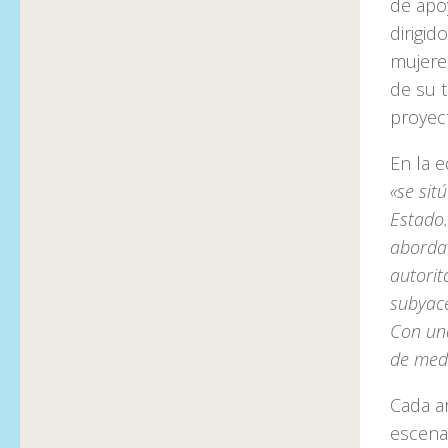
de apoy
dirigid
mujere
de su t
proyec
En la e
«se sit
Estado.
aborda 
autorit
subyace
Con una
de medi
Cada a
escena 