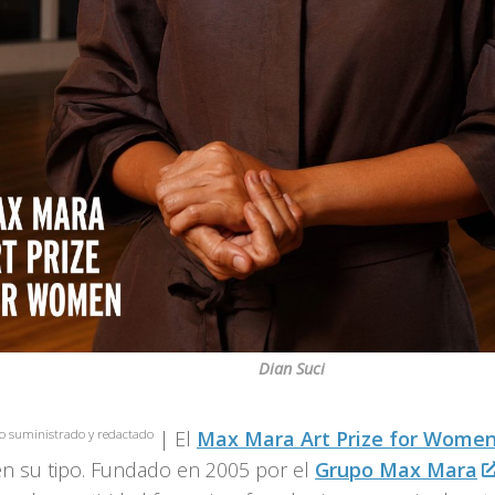
Dian Suci
 suministrado y redactado
| El
Max Mara Art Prize for Wome
en su tipo. Fundado en 2005 por el
Grupo Max Mara