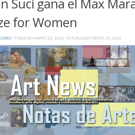
n Suci gana el Max Mara
ize for Women
OGIRO
· PUBLICADA
MAYO 20, 2026
· ACTUALIZADO
MAYO 20, 2026