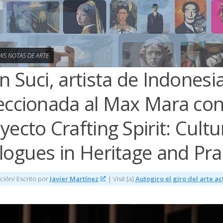
WS NOTAS DE ARTE
n Suci, artista de Indonesi
eccionada al Max Mara con
yecto Crafting Spirit: Cultu
logues in Heritage and Pra
ción/ Escrito por
Javier Martínez
| Visit [a]
Autogiro el giro del arte a