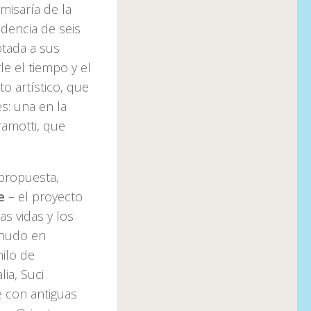
omisaría de la
idencia de seis
ptada a sus
le el tiempo y el
o artístico, que
s: una en la
ramotti, que
 propuesta,
e
– el proyecto
as vidas y los
enudo en
hilo de
ia, Suci
e con antiguas