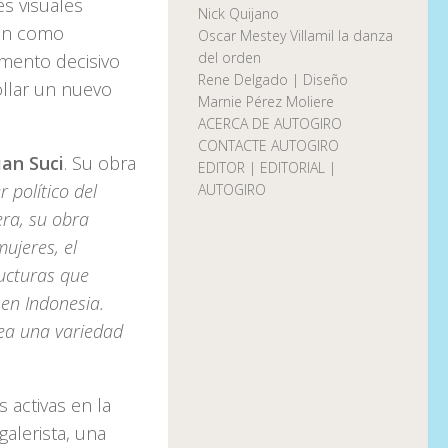
es visuales
Nick Quijano
can como
Oscar Mestey Villamil la danza
del orden
mento decisivo
Rene Delgado | Diseño
ollar un nuevo
Marnie Pérez Moliere
ACERCA DE AUTOGIRO
CONTACTE AUTOGIRO
ian Suci
. Su obra
EDITOR | EDITORIAL |
 político del
AUTOGIRO
era, su obra
ujeres, el
ructuras que
en Indonesia.
lea una variedad
 activas en la
alerista, una