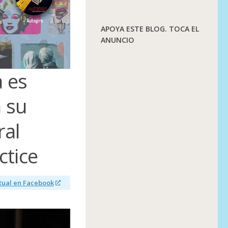
APOYA ESTE BLOG. TOCA EL
ANUNCIO
a es
 su
ral
ctice
ctual en Facebook