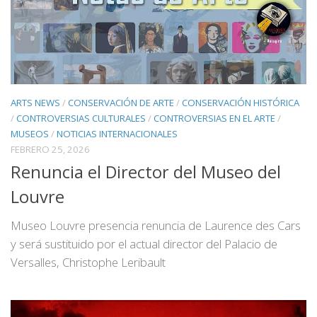
ARTS NEWS
/
CONSERVACIÓN DE ARTE
/
CONSERVACIÓN HISTÓRICA
/
CONTROVERSIAS CULTURALES
/
CONTROVERSIAS EN EL ARTE
/
MUSEOS
/
NOTICIAS INTERNACIONALES
FEBRERO 25, 2026
Renuncia el Director del Museo del
Louvre
Museo Louvre presencia renuncia de Laurence des Cars
y será sustituido por el actual director del Palacio de
Versalles, Christophe Leribault