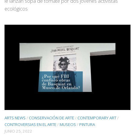
le lanzan sopa de tomate por dos jóvenes activistas
ecológicos
ARTS NEWS
/
CONSERVACIÓN DE ARTE
/
CONTEMPORARY ART
/
CONTROVERSIAS EN EL ARTE
/
MUSEOS
/
PINTURA
JUNIO 25, 2022