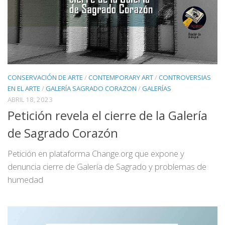
CONSERVACIÓN DE ARTE
/
CONTEMPORARY ART
/
CONTROVERSIAS
EN EL ARTE
/
GALERÍA SAGRADO CORAZON
/
GALERÍAS
ABRIL 18, 2023
Petición revela el cierre de la Galería
de Sagrado Corazón
Petición en plataforma Change.org que expone y
denuncia cierre de Galería de Sagrado y problemas de
humedad