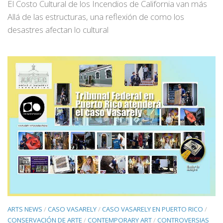
El Costo Cultural de los Incendios de California van más
Allá de las estructuras, una reflexión de como los
desastres afectan lo cultural
ARTS NEWS
/
CASO VASARELY
/
CASO VASARELY EN PUERTO RICO
/
CONSERVACIÓN DE ARTE
/
CONTEMPORARY ART
/
CONTROVERSIAS