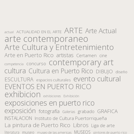
ARTE
Arte Actual
ACTUALIDAD EN EL ARTE
actual
arte contemporaneo
Arte Cultura y Entretenimiento
Arte en Puerto Rico
artistas
Certamen
cine
contemporary art
concurso
competencia
cultura
Cultura en Puerto Rico
DIBUJO
diseño
evento cultural
ESCULTURA
espacios culturales
EVENTOS EN PUERTO RICO
exhibicion
Exhibición
exhibiciones
exposiciones en puerto rico
exposición
fotografía
GRAFICA
grabado
Galerias
INSTALACION
Instituto de Cultura Puertorriqueña
La pintura de Puerto Rico
Libros
Liga de arte
MUSEOS
museo
literatura
museo de las americas
pintores de puerto rico