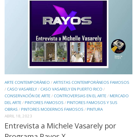
ARTE CONTEMPORÁNEO
/
ARTISTAS CONTEMPORÁNEOS FAMOSOS
/
CASO VASARELY
/
CASO VASARELY EN PUERTO RICO
/
CONSERVACIÓN DE ARTE
/
CONTROVERSIAS EN EL ARTE
/
MERCADO
DEL ARTE
/
PINTORES FAMOSOS
/
PINTORES FAMOSOS Y SUS
OBRAS
/
PINTORES MODERNOS FAMOSOS
/
PINTURA
ABRIL 18, 2023
Entrevista a Michele Vasarely por
Programa Rayos X