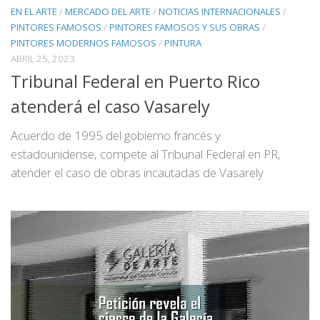
EN EL ARTE
/
MERCADO DEL ARTE
/
NOTICIAS INTERNACIONALES
/
PINTORES FAMOSOS
/
PINTORES FAMOSOS Y SUS OBRAS
/
PINTORES MODERNOS FAMOSOS
/
PINTURA
ABRIL 25, 2023
Tribunal Federal en Puerto Rico
atenderá el caso Vasarely
Acuerdo de 1995 del gobierno francés y
estadounidense, compete al Tribunal Federal en PR,
atender el caso de obras incautadas de Vasarely