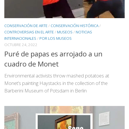
CONSERVACIÓN DE ARTE
/
CONSERVACIÓN HISTÓRICA
/
CONTROVERSIAS EN EL ARTE
/
MUSEOS
/
NOTICIAS
INTERNACIONALES
/
POR LOS MUSEOS
OCTUBRE 24, 2022
Puré de papas es arrojado a un
cuadro de Monet
Environmental activists throw mashed potatoes at
Monet’s painting Haystacks in the collection of the
Barberini Museum of Potsdam in Berlin