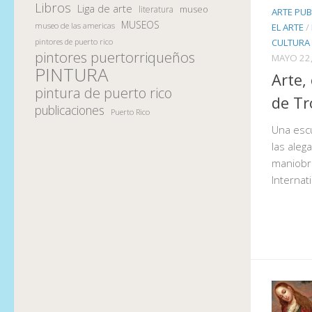
Libros
Liga de arte
museo
literatura
ARTE PUB
MUSEOS
museo de las americas
EL ARTE
/
CULTURA
pintores de puerto rico
pintores puertorriqueños
MAYO 22,
PINTURA
Arte,
pintura de puerto rico
de Tr
publicaciones
Puerto Rico
Una escu
las aleg
maniobra
Internat