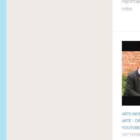
reportaj
robo.
ARTS NE
ARTE
/
OR
YOUTUBE
SEPTIEMB