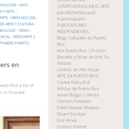
CNOLOGÍA
/
ARTS
CONTROVERSIAS EN EL ARTE
A Y ARTE
/
Jean-Michel Basquiat
ARTE
/
MERCADO DEL
Puertorriqueño
DE ARTE Y CULTURA
/
PUBLICACIONES
NDCLOUD
/
VIDEO
/
INDEPENDIENTES
SICAL
/
VIDEOARTE |
Blogs Culturales en Puerto
TUBERS PUERTO
Rico
Arte Puerto Rico | Escritos
Bienales y Ferias de Arte, Su
ers en
historia
Centros de Arte Actual
ARTE EN PUERTO RICO
Cookie Policy (EU)
rto Rico a list of
Artistas de Puerto Rico
rs in Youtube
Annex Burgos | Artista
Carmelo Fontánez
Edwin Maurás Modesti
Elizam Escobar
José Alicea
Lorenzo Homar