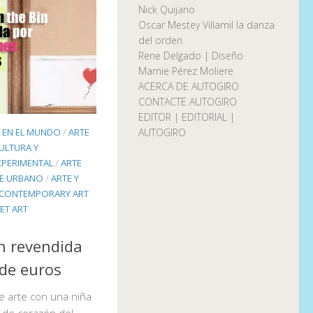
Nick Quijano
Oscar Mestey Villamil la danza
del orden
Rene Delgado | Diseño
Marnie Pérez Moliere
ACERCA DE AUTOGIRO
CONTACTE AUTOGIRO
EDITOR | EDITORIAL |
L EN EL MUNDO
/
ARTE
AUTOGIRO
ULTURA Y
XPERIMENTAL
/
ARTE
E URBANO
/
ARTE Y
CONTEMPORARY ART
ET ART
in revendida
 de euros
de arte con una niña
 de corazón del