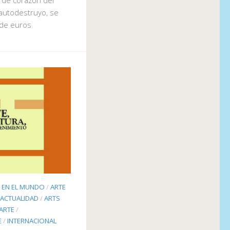
 autodestruyo, se
 de euros
L EN EL MUNDO
/
ARTE
 ACTUALIDAD
/
ARTS
ARTE
/
E
/
INTERNACIONAL