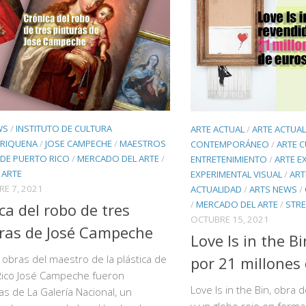
WS
/
INSTITUTO DE CULTURA
ARTE ACTUAL
/
ARTE ACTUA
RIQUENA
/
JOSE CAMPECHE
/
MAESTROS
CONTEMPORÁNEO
/
ARTE C
 DE PUERTO RICO
/
MERCADO DEL ARTE
/
ENTRETENIMIENTO
/
ARTE E
 ARTE
EXPERIMENTAL VISUAL
/
ART
E 7, 2021
ACTUALIDAD
/
ARTS NEWS
/
/
MERCADO DEL ARTE
/
STRE
ca del robo de tres
OCTUBRE 15, 2021
ras de José Campeche
Love Is in the B
obras del maestro de la plástica de
por 21 millones
Rico José Campeche fueron
Love Is in the Bin, obra 
as de La Galería Nacional, un
y un globo rojo en forma