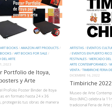
ART BOOKS
/
AMAZON ART PRODUCTS
/
ARTISTAS
/
EVENTOS CULTU
 BOOKS
/
ART BOOKS FOR SALE
/
/
EVENTOS EN PUERTO RIC
 DEL ARTE
FESTIVALES
/
MERCADO DEL 
1, 2023
ARTE CONTEMPORANEO
/
M
VENTA
/
TIMBIRICHE FERIA D
r Portfolio de Itoya,
DICIEMBRE 16, 2022
posters y Arte
Timbiriche 2022
l ProFolio Poster Binder de Itoya
Museo de Arte Contemp
as en formato hasta 24 x 36
Rico (MAC) celebra la 11
s, protegerás tus obras de manera
tradicional Feria de Arte