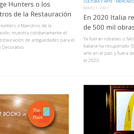
CULTURA Y ARTE
/
MERCADO 
ge Hunters o los
MAYO 1, 2021
ros de la Restauración
En 2020 Italia 
de 500 mil obra
Hunters o Maestros de la
ción, muestra cotidianamente el
Ya fueran robadas o falsif
restauración de antigüedades para el
italiana ha recuperado 
 Decorativo.
arte en el país y fuera 
el 2020