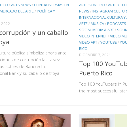
ARTE SONORO
/
ARTE Y TE
LICO
/
ARTS NEWS
/
CONTROVERSIAS EN
NEWS
/
INSTAGRAM CULTUR
MERCADO DEL ARTE
/
POLÍTICA Y
INTERNACIONAL CULTURA Y 
ARTE
/
MUSICA
/
PODCASTS 
 2022
SOCIAL MEDIA & ART
/
SOU
 corrupción y un caballo
VIDEO INTERNET
/
VIDEO MU
oya
VIDEO ART
/
YOUTUBE
/
YOU
RICO
ltura pública simboliza ahora ante
DICIEMBRE 7, 2021
aciones de corrupción las talvez
Top 100 YouTub
s sutiles de Bancrédito
Puerto Rico
ional Bank y su caballo de troya
Top 100 YouTubers in Pue
the most successful sta