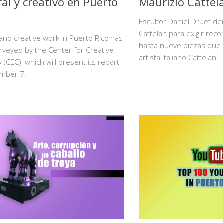
ral y creativo en Puerto
Maurizio Cattel
Escultor Daniel Druet d
Cattelan para exigir rec
 and creative work in Puerto Rico has
hasta nueve piezas que 
veyed by the Center for Creative
artista italiano Cattelan.
(CEC), which will present its report
mber 7.