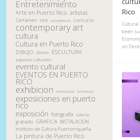
cultu
Entretenimiento
Rico
Arte en Puerto Rico
artistas
Certamen
concurso
cine
competencia
Cultural
contemporary art
been sur
cultura
Economy 
Cultura en Puerto Rico
on Dece
ESCULTURA
DIBUJO
diseño
espacios culturales
evento cultural
EVENTOS EN PUERTO
RICO
exhibicion
Exhibición
exhibiciones
exposiciones en puerto
rico
exposición
fotografía
Galerias
GRAFICA
INSTALACION
grabado
Instituto de Cultura Puertorriqueña
La pintura de Puerto Rico