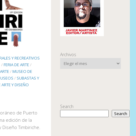
Archivos
RALES Y RECREATIVOS
O
/
FERIA DE ARTE
/
ARTE
/
MUSEO DE
USEOS
/
SUBASTAS Y
E ARTE Y DISEÑO
Search
oráneo de Puerto
Search
ma edición de la
 y Diseño Timbiriche.