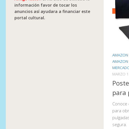
información favor de tocar los
anuncios así ayudara a financiar este
portal cultural.
AMAZON 
AMAZON
MERCADO
MARZO 1
Poste
para 
Conoce e
para obr
pulgada
segura.