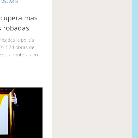
DEL ARTE
recupera mas
s robadas
icadas la policía
501.574 obras de
de sus fronteras en