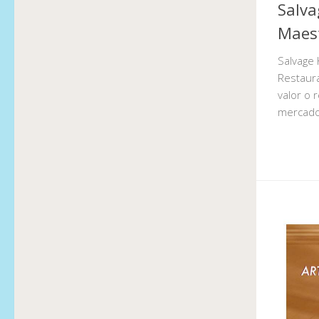
Salva
Maest
Salvage 
Restaura
valor o 
mercado