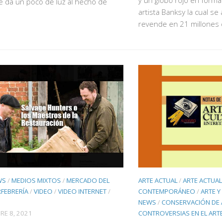
e da un poco de luz al hecho de
artista Banksy la cual se
revende en 21 millones
ARTE ACTUAL
/
ARTE ACTUA
WS
/
MEDIOS MIXTOS
/
MERCADO DEL
CONTEMPORÁNEO
/
ARTE Y
FEBRERÍA
/
VIDEO
/
VIDEO INTERNET
/
NEWS
/
CONSERVACIÓN DE 
CONTROVERSIAS EN EL ART
RE 8, 2021