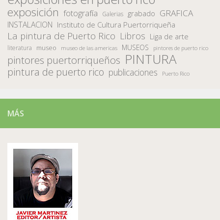
exposición
fotografía
GRAFICA
grabado
Galerias
INSTALACION
Instituto de Cultura Puertorriqueña
La pintura de Puerto Rico
Libros
Liga de arte
MUSEOS
museo
literatura
museo de las americas
pintores de puerto rico
PINTURA
pintores puertorriqueños
pintura de puerto rico
publicaciones
Puerto Rico
MÁS