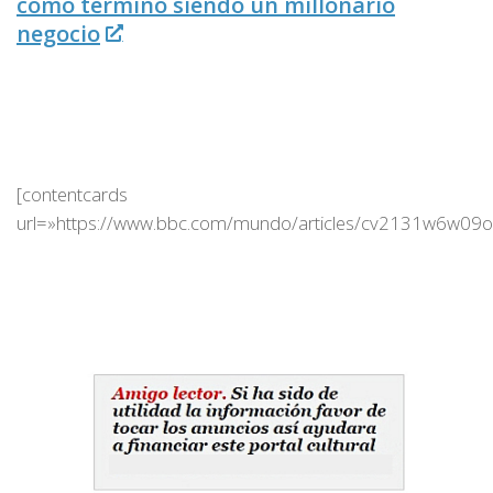
cómo terminó siendo un millonario
negocio
[contentcards
url=»https://www.bbc.com/mundo/articles/cv2131w6w09o