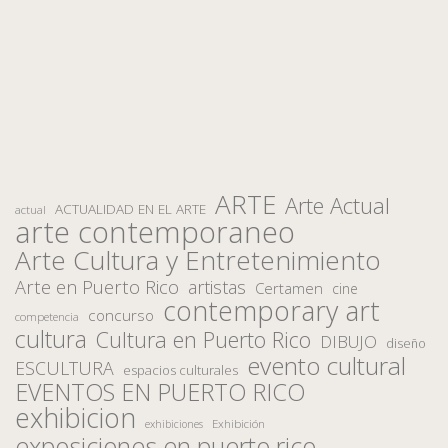
ARTE
Arte Actual
ACTUALIDAD EN EL ARTE
actual
arte contemporaneo
Arte Cultura y Entretenimiento
Arte en Puerto Rico
artistas
Certamen
cine
contemporary art
concurso
competencia
cultura
Cultura en Puerto Rico
DIBUJO
diseño
evento cultural
ESCULTURA
espacios culturales
EVENTOS EN PUERTO RICO
exhibicion
Exhibición
exhibiciones
exposiciones en puerto rico