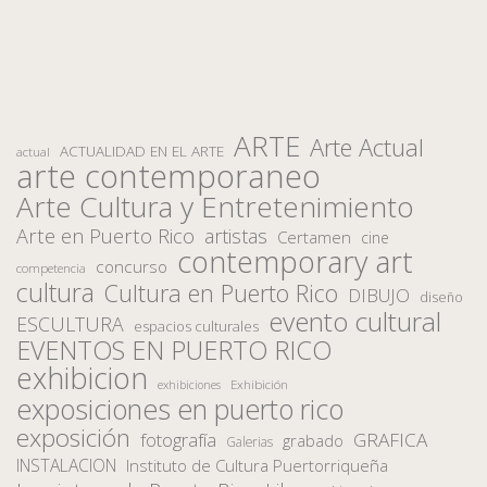
ARTE
Arte Actual
ACTUALIDAD EN EL ARTE
actual
arte contemporaneo
Arte Cultura y Entretenimiento
Arte en Puerto Rico
artistas
Certamen
cine
contemporary art
concurso
competencia
cultura
Cultura en Puerto Rico
DIBUJO
diseño
evento cultural
ESCULTURA
espacios culturales
EVENTOS EN PUERTO RICO
exhibicion
Exhibición
exhibiciones
exposiciones en puerto rico
exposición
fotografía
GRAFICA
grabado
Galerias
INSTALACION
Instituto de Cultura Puertorriqueña