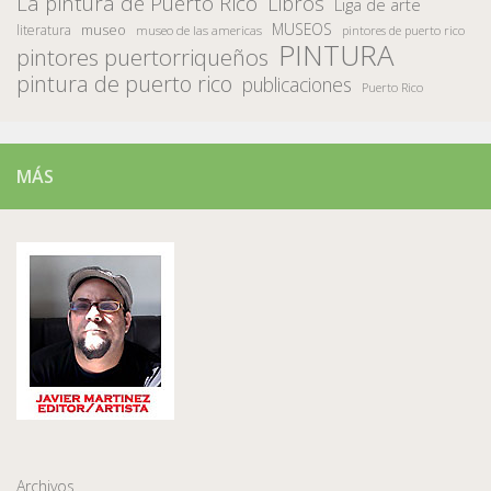
La pintura de Puerto Rico
Libros
Liga de arte
MUSEOS
museo
literatura
museo de las americas
pintores de puerto rico
PINTURA
pintores puertorriqueños
pintura de puerto rico
publicaciones
Puerto Rico
MÁS
Archivos