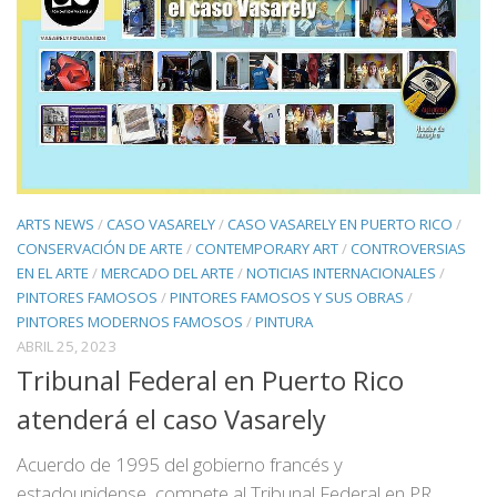
ARTS NEWS
/
CASO VASARELY
/
CASO VASARELY EN PUERTO RICO
/
CONSERVACIÓN DE ARTE
/
CONTEMPORARY ART
/
CONTROVERSIAS
EN EL ARTE
/
MERCADO DEL ARTE
/
NOTICIAS INTERNACIONALES
/
PINTORES FAMOSOS
/
PINTORES FAMOSOS Y SUS OBRAS
/
PINTORES MODERNOS FAMOSOS
/
PINTURA
ABRIL 25, 2023
Tribunal Federal en Puerto Rico
atenderá el caso Vasarely
Acuerdo de 1995 del gobierno francés y
estadounidense, compete al Tribunal Federal en PR,