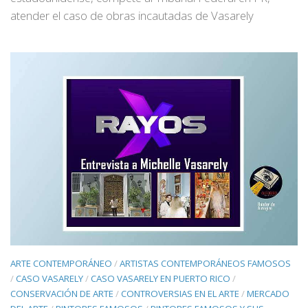
atender el caso de obras incautadas de Vasarely
ARTE CONTEMPORÁNEO
/
ARTISTAS CONTEMPORÁNEOS FAMOSOS
/
CASO VASARELY
/
CASO VASARELY EN PUERTO RICO
/
CONSERVACIÓN DE ARTE
/
CONTROVERSIAS EN EL ARTE
/
MERCADO