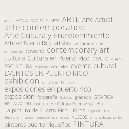
ARTE
Arte Actual
ACTUALIDAD EN EL ARTE
actual
arte contemporaneo
Arte Cultura y Entretenimiento
Arte en Puerto Rico
artistas
Certamen
cine
contemporary art
concurso
competencia
cultura
Cultura en Puerto Rico
DIBUJO
diseño
evento cultural
ESCULTURA
espacios culturales
EVENTOS EN PUERTO RICO
exhibicion
Exhibición
exhibiciones
exposiciones en puerto rico
exposición
fotografía
GRAFICA
grabado
Galerias
INSTALACION
Instituto de Cultura Puertorriqueña
La pintura de Puerto Rico
Libros
Liga de arte
MUSEOS
museo
literatura
museo de las americas
pintores de puerto rico
PINTURA
pintores puertorriqueños