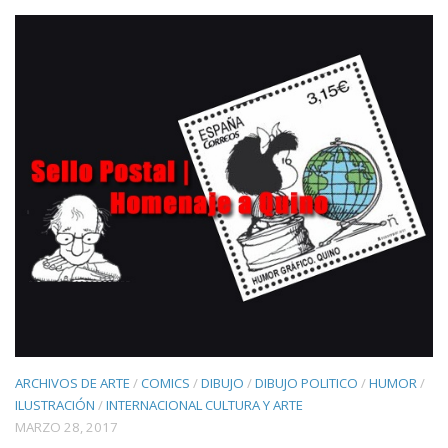
ARCHIVOS DE ARTE
/
COMICS
/
DIBUJO
/
DIBUJO POLITICO
/
HUMOR
/
ILUSTRACIÓN
/
INTERNACIONAL CULTURA Y ARTE
MARZO 28, 2017