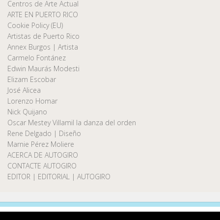
Centros de Arte Actual
ARTE EN PUERTO RICO
Cookie Policy (EU)
Artistas de Puerto Rico
Annex Burgos | Artista
Carmelo Fontánez
Edwin Maurás Modesti
Elizam Escobar
José Alicea
Lorenzo Homar
Nick Quijano
Oscar Mestey Villamil la danza del orden
Rene Delgado | Diseño
Marnie Pérez Moliere
ACERCA DE AUTOGIRO
CONTACTE AUTOGIRO
EDITOR | EDITORIAL | AUTOGIRO