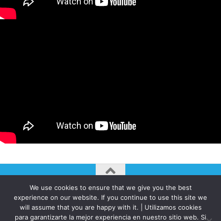
We use cookies to ensure that we give you the best
AUTOGIRO/el giro del arte actual © JAVIER MARTINEZ 2026. All
experience on our website. If you continue to use this site we
Rights Reserved.
will assume that you are happy with it. | Utilizamos cookies
para garantizarte la mejor experiencia en nuestro sitio web. Si
Funciona con
- Diseñado con el
Tema Hueman