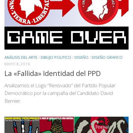
ANÁLISIS DEL ARTE
/
DIBUJO POLITICO
/
DISEÑO
/
DISEÑO GRAFICO
MAYO 8, 2016
La «Fallida» Identidad del PPD
Analizamos el Logo “Renovado” del Partido Popular
Democrático por la campaña del Candidato David
Bernier.