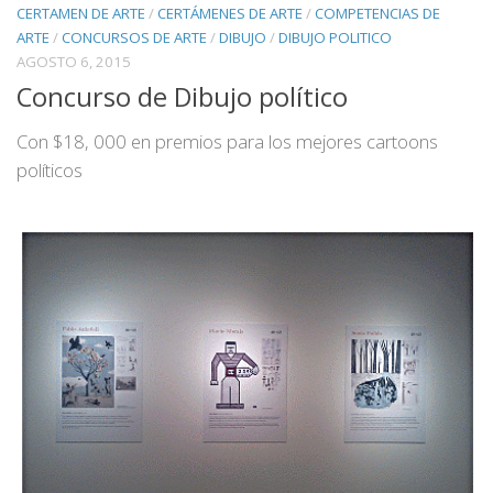
CERTAMEN DE ARTE
/
CERTÁMENES DE ARTE
/
COMPETENCIAS DE
ARTE
/
CONCURSOS DE ARTE
/
DIBUJO
/
DIBUJO POLITICO
AGOSTO 6, 2015
Concurso de Dibujo político
Con $18, 000 en premios para los mejores cartoons
políticos