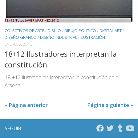
COLECTIVOS DE ARTE
/
DIBUJO
/
DIBUJO POLITICO
/
DIGITAL ART
/
DISEÑO GRAFICO
/
DISEÑO INDUSTRIAL
/
ILUSTRACIÓN
ENERO 5, 2013
18+12 Ilustradores interpretan la
constitución
18 +12 ilustradores interpretan la constitución en el
Arsenal
« Página anterior
Página siguiente »
SEGUIR: