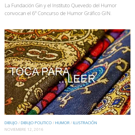
La Fundación Gin y el Instituto Quevedo del Humor
convocan el 6º Concurso de Humor Gráfico GIN.
DIBUJO
/
DIBUJO POLITICO
/
HUMOR
/
ILUSTRACIÓN
NOVIEMBRE 12, 2016