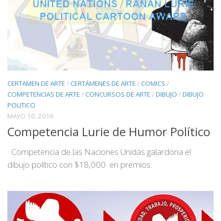
CERTAMEN DE ARTE
/
CERTÁMENES DE ARTE
/
COMICS
/
COMPETENCIAS DE ARTE
/
CONCURSOS DE ARTE
/
DIBUJO
/
DIBUJO
POLITICO
MAYO 10, 2016
Competencia Lurie de Humor Político
Competencia de las Naciones Unidas galardona el
dibujo político con $18,000 en premios.