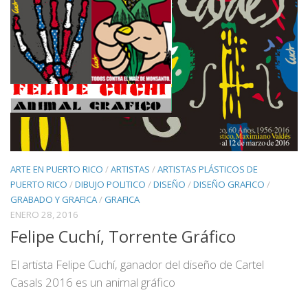
ARTE EN PUERTO RICO
/
ARTISTAS
/
ARTISTAS PLÁSTICOS DE
PUERTO RICO
/
DIBUJO POLITICO
/
DISEÑO
/
DISEÑO GRAFICO
/
GRABADO Y GRAFICA
/
GRAFICA
ENERO 28, 2016
Felipe Cuchí, Torrente Gráfico
El artista Felipe Cuchí, ganador del diseño de Cartel
Casals 2016 es un animal gráfico