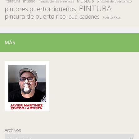
MUSEOS
museo
literatura
museo de las americas
pintores de puerto rico
PINTURA
pintores puertorriqueños
pintura de puerto rico
publicaciones
Puerto Rico
MÁS
Archivos