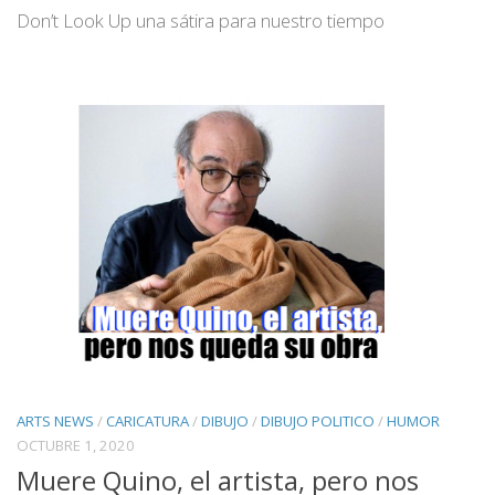
Don’t Look Up una sátira para nuestro tiempo
ARTS NEWS
/
CARICATURA
/
DIBUJO
/
DIBUJO POLITICO
/
HUMOR
OCTUBRE 1, 2020
Muere Quino, el artista, pero nos