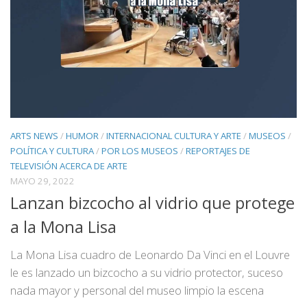
ARTS NEWS
/
HUMOR
/
INTERNACIONAL CULTURA Y ARTE
/
MUSEOS
/
POLÍTICA Y CULTURA
/
POR LOS MUSEOS
/
REPORTAJES DE
TELEVISIÓN ACERCA DE ARTE
MAYO 29, 2022
Lanzan bizcocho al vidrio que protege
a la Mona Lisa
La Mona Lisa cuadro de Leonardo Da Vinci en el Louvre
le es lanzado un bizcocho a su vidrio protector, suceso
nada mayor y personal del museo limpio la escena