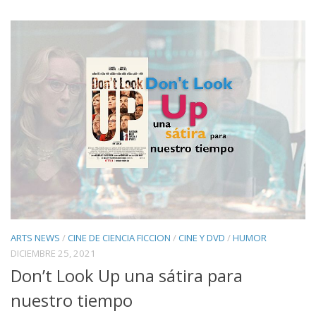
ARTS NEWS
/
CINE DE CIENCIA FICCION
/
CINE Y DVD
/
HUMOR
DICIEMBRE 25, 2021
Don’t Look Up una sátira para
nuestro tiempo