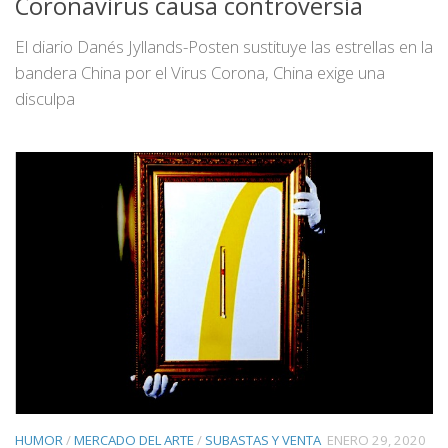
Coronavirus causa controversia
El diario Danés Jyllands-Posten sustituye las estrellas en la
bandera China por el Virus Corona, China exige una
disculpa
HUMOR
/
MERCADO DEL ARTE
/
SUBASTAS Y VENTA
ENERO 29, 2020