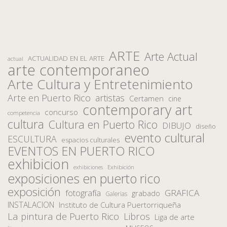
ARTE
Arte Actual
ACTUALIDAD EN EL ARTE
actual
arte contemporaneo
Arte Cultura y Entretenimiento
Arte en Puerto Rico
artistas
Certamen
cine
contemporary art
concurso
competencia
cultura
Cultura en Puerto Rico
DIBUJO
diseño
evento cultural
ESCULTURA
espacios culturales
EVENTOS EN PUERTO RICO
exhibicion
Exhibición
exhibiciones
exposiciones en puerto rico
exposición
fotografía
GRAFICA
grabado
Galerias
INSTALACION
Instituto de Cultura Puertorriqueña
La pintura de Puerto Rico
Libros
Liga de arte