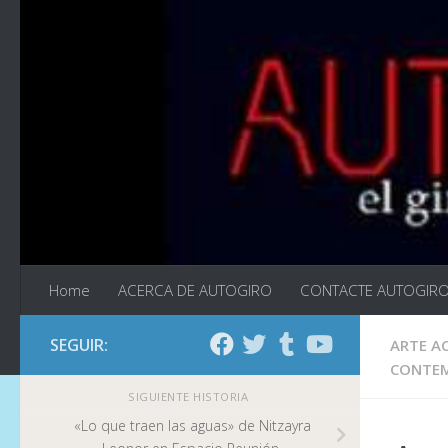
Saltar al contenido
Home
ACERCA DE AUTOGIRO
CONTACTE AUTOGIR
SEGUIR:
ARTE A
CONTEM
SIGUIENTE HISTORIA
«Lo que traen las aguas» de Nitzayra