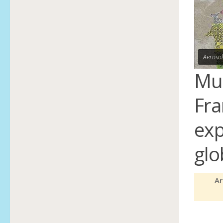
Aerosol
Mue
Fra
exp
glo
Ar