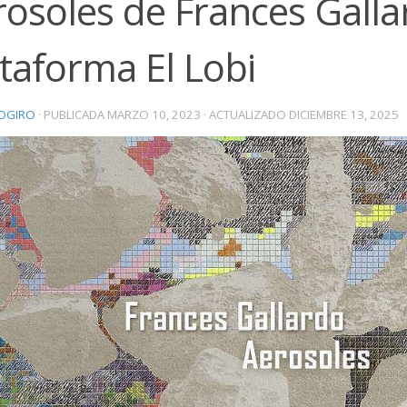
rosoles de Frances Galla
taforma El Lobi
OGIRO
· PUBLICADA
MARZO 10, 2023
· ACTUALIZADO
DICIEMBRE 13, 2025