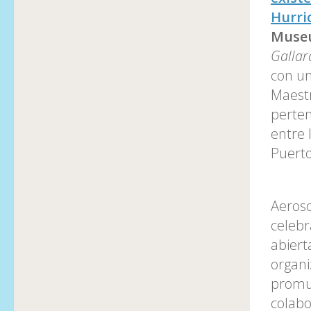
Hurri
Museu
Gallar
con un
Maestr
perten
entre 
Puerto
Aeroso
celebr
abiert
organi
promue
colabo