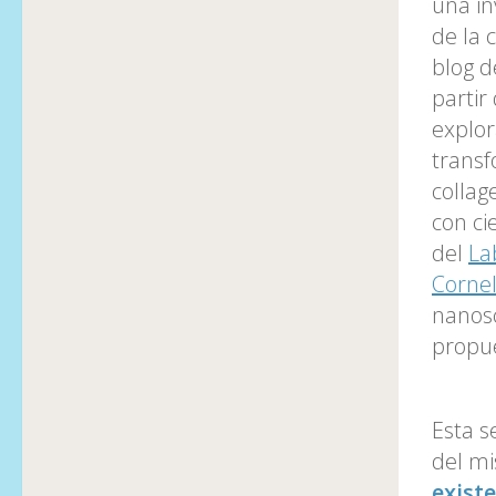
una in
de la 
blog d
partir
explor
transf
collag
con ci
del
La
Cornel
nanosc
propue
Esta s
del mi
exist