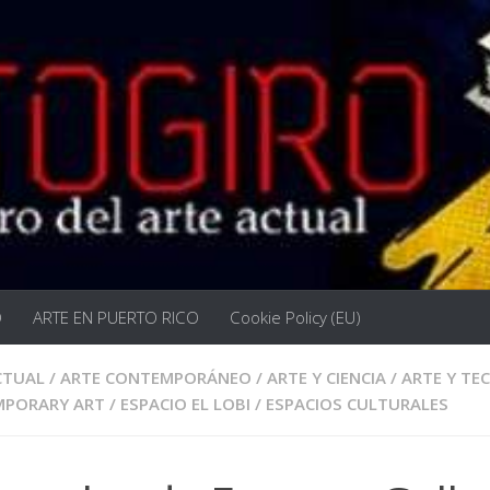
O
ARTE EN PUERTO RICO
Cookie Policy (EU)
CTUAL
/
ARTE CONTEMPORÁNEO
/
ARTE Y CIENCIA
/
ARTE Y TE
PORARY ART
/
ESPACIO EL LOBI
/
ESPACIOS CULTURALES