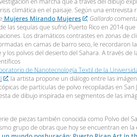
vestigación en marcha que a través del dibujo expl
crisis climática en el paisaje. Según una entrevista 
e
Mujeres Mirando Mujeres
,
Gallardo
comenta
 de las sequías que sufrió Puerto Rico en 2014 qu
aciones. Los dramáticos contrastes en zonas de 
ormadas en camas de barro seco, le recordaron la 
e y los polvos del desierto del Sahara. A través de 
entíficos
boratorio de Nanotecnología Textil de la Universi
l
, la artista propone un diálogo entre las imáge
ópicas de partículas de polvo recopiladas en San
sta de dibujo inspirada en segmentos de las imá
erie de piezas también conocida como Polvo del S
smo grupo de obras que hoy se encuentran en la 
e un mundo poshuracán: Puerto Rican Art in t