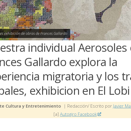
es exhibición de obras de Frances Gallardo
stra individual Aerosoles
nces Gallardo explora la
eriencia migratoria y los t
bales, exhibicion en El Lobi
te Cultura y Entretenimiento
| Redacción/ Escrito por
Javier Ma
[a]
Autogiro Facebook