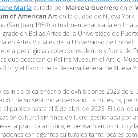
cane María
curada por
Marcela Guerrero
en el
W
m of American Art
en la ciudad de Nueva York.
do
(San Juan,1984) actualmente radicada en Ithac
 grado en Bellas Artes de la Universidad de Puert
ía en Artes Visuales de la Universidad de Cornell.
ece a prestigiosas colecciones dentro y fuera de P
las que destacan el Rollins Museum of Art, el Mus
 Rico y el Banco de la Reserva Federal de Nueva Y
les inicia el calendario de exhibiciones 2023 de El 
ación de su séptimo aniversario. La muestra, pe
a al público hasta el 8 de abril de 2023. El Lobi es 
zación cultural sin fines de lucro, gestionada por ar
ve la práctica artística, el pensamiento crítico y l
raciones con agentes culturales tanto locales com