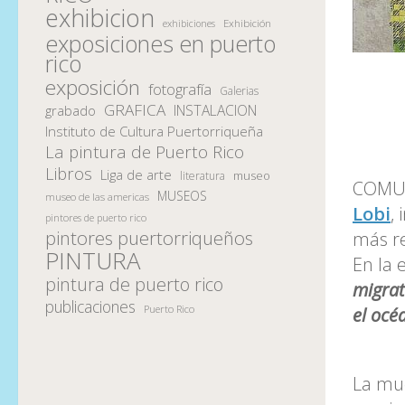
exhibicion
Exhibición
exhibiciones
exposiciones en puerto
rico
exposición
fotografía
Galerias
GRAFICA
INSTALACION
grabado
Instituto de Cultura Puertorriqueña
La pintura de Puerto Rico
Libros
Liga de arte
museo
literatura
COMUNI
MUSEOS
museo de las americas
Lobi
,
pintores de puerto rico
pintores puertorriqueños
más re
PINTURA
En la 
pintura de puerto rico
migrat
publicaciones
Puerto Rico
el océ
La mue