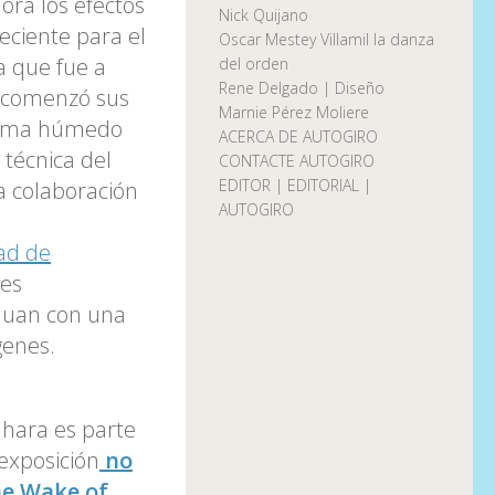
ora los efectos
Nick Quijano
reciente para el
Oscar Mestey Villamil la danza
 que fue a
del orden
Rene Delgado | Diseño
e comenzó sus
Marnie Pérez Moliere
clima húmedo
ACERCA DE AUTOGIRO
técnica del
CONTACTE AUTOGIRO
EDITOR | EDITORIAL |
la colaboración
AUTOGIRO
dad de
nes
 Juan con una
genes.
ahara es parte
exposición
no
he Wake of