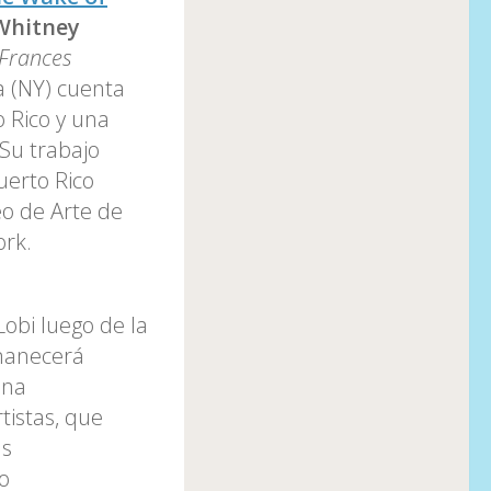
hitney
Frances
a (NY) cuenta
o Rico y una
 Su trabajo
uerto Rico
eo de Arte de
ork.
Lobi luego de la
rmanecerá
una
tistas, que
as
o