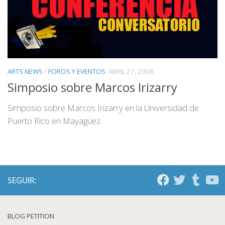
ARTS NEWS
/
FOROS Y EVENTOS
ABRIL 27, 2008
Simposio sobre Marcos Irizarry
Simposio sobre Marcos Irizarry en la Universidad de
Puerto Rico en Mayagüez.
SEGUIR:
BLOG PETITION