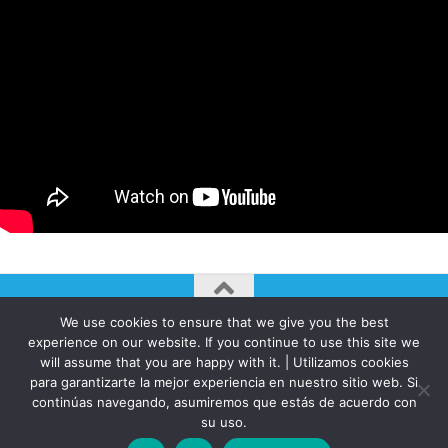
We use cookies to ensure that we give you the best
AUTOGIRO/el giro del arte actual © JAVIER MARTINEZ 2026. All
experience on our website. If you continue to use this site we
Rights Reserved.
will assume that you are happy with it. | Utilizamos cookies
para garantizarte la mejor experiencia en nuestro sitio web. Si
Funciona con
- Diseñado con el
Tema Hueman
continúas navegando, asumiremos que estás de acuerdo con
su uso.