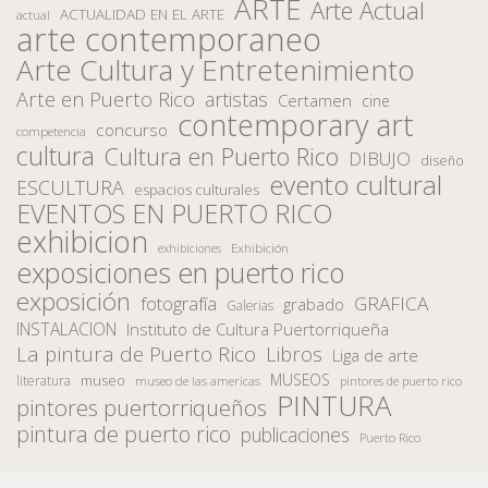
ARTE
Arte Actual
ACTUALIDAD EN EL ARTE
actual
arte contemporaneo
Arte Cultura y Entretenimiento
Arte en Puerto Rico
artistas
Certamen
cine
contemporary art
concurso
competencia
cultura
Cultura en Puerto Rico
DIBUJO
diseño
evento cultural
ESCULTURA
espacios culturales
EVENTOS EN PUERTO RICO
exhibicion
Exhibición
exhibiciones
exposiciones en puerto rico
exposición
fotografía
GRAFICA
grabado
Galerias
INSTALACION
Instituto de Cultura Puertorriqueña
La pintura de Puerto Rico
Libros
Liga de arte
MUSEOS
museo
literatura
museo de las americas
pintores de puerto rico
PINTURA
pintores puertorriqueños
pintura de puerto rico
publicaciones
Puerto Rico