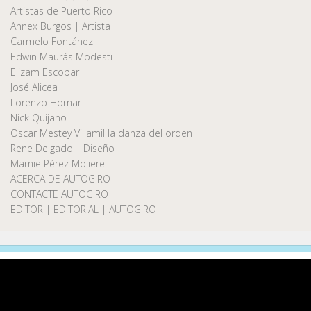
Artistas de Puerto Rico
Annex Burgos | Artista
Carmelo Fontánez
Edwin Maurás Modesti
Elizam Escobar
José Alicea
Lorenzo Homar
Nick Quijano
Oscar Mestey Villamil la danza del orden
Rene Delgado | Diseño
Marnie Pérez Moliere
ACERCA DE AUTOGIRO
CONTACTE AUTOGIRO
EDITOR | EDITORIAL | AUTOGIRO