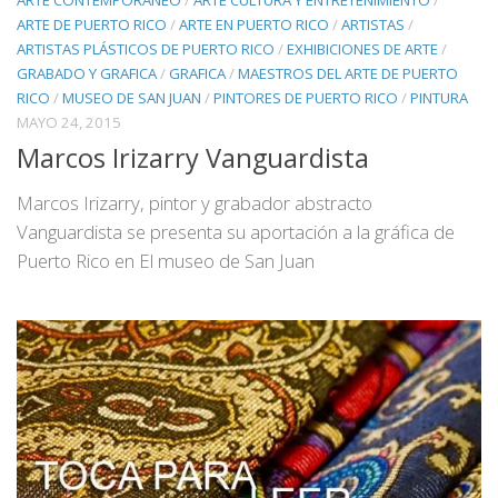
ARTE CONTEMPORÁNEO
/
ARTE CULTURA Y ENTRETENIMIENTO
/
ARTE DE PUERTO RICO
/
ARTE EN PUERTO RICO
/
ARTISTAS
/
ARTISTAS PLÁSTICOS DE PUERTO RICO
/
EXHIBICIONES DE ARTE
/
GRABADO Y GRAFICA
/
GRAFICA
/
MAESTROS DEL ARTE DE PUERTO
RICO
/
MUSEO DE SAN JUAN
/
PINTORES DE PUERTO RICO
/
PINTURA
MAYO 24, 2015
Marcos Irizarry Vanguardista
Marcos Irizarry, pintor y grabador abstracto
Vanguardista se presenta su aportación a la gráfica de
Puerto Rico en El museo de San Juan