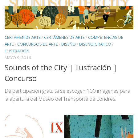
CERTAMEN DE ARTE
/
CERTÁMENES DE ARTE
/
COMPETENCIAS DE
ARTE
/
CONCURSOS DE ARTE
/
DISEÑO
/
DISEÑO GRAFICO
/
ILUSTRACIÓN
MAYO 9, 2016
Sounds of the City | Ilustración |
Concurso
De participación gratuita se escogen 100 imágenes para
la apertura del Museo del Transporte de Londres.