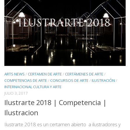
ARTS NEWS
/
CERTAMEN DE ARTE
/
CERTÁMENES DE ARTE
/
COMPETENCIAS DE ARTE
/
CONCURSOS DE ARTE
/
ILUSTRACIÓN
/
INTERNACIONAL CULTURA Y ARTE
JULIO 3, 2017
Ilustrarte 2018 | Competencia |
Ilustracion
Ilustrarte 2018 es un certamen abierto a ilustradores y