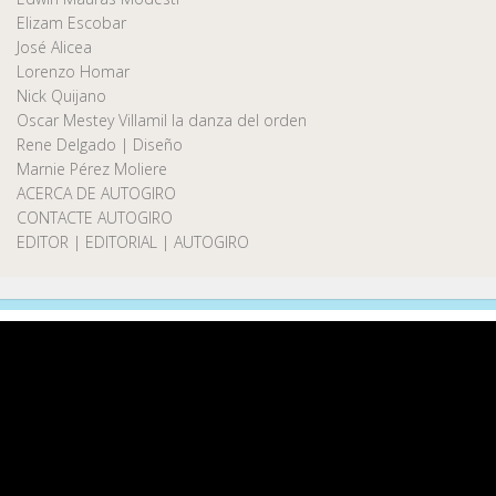
Elizam Escobar
José Alicea
Lorenzo Homar
Nick Quijano
Oscar Mestey Villamil la danza del orden
Rene Delgado | Diseño
Marnie Pérez Moliere
ACERCA DE AUTOGIRO
CONTACTE AUTOGIRO
EDITOR | EDITORIAL | AUTOGIRO