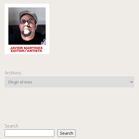
Archivos
Search
Search