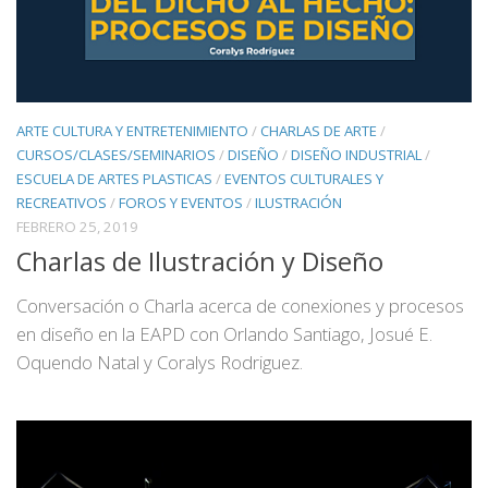
ARTE CULTURA Y ENTRETENIMIENTO
/
CHARLAS DE ARTE
/
CURSOS/CLASES/SEMINARIOS
/
DISEÑO
/
DISEÑO INDUSTRIAL
/
ESCUELA DE ARTES PLASTICAS
/
EVENTOS CULTURALES Y
RECREATIVOS
/
FOROS Y EVENTOS
/
ILUSTRACIÓN
FEBRERO 25, 2019
Charlas de Ilustración y Diseño
Conversación o Charla acerca de conexiones y procesos
en diseño en la EAPD con Orlando Santiago, Josué E.
Oquendo Natal y Coralys Rodriguez.