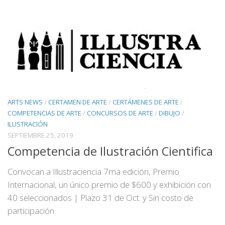
ARTS NEWS
/
CERTAMEN DE ARTE
/
CERTÁMENES DE ARTE
/
COMPETENCIAS DE ARTE
/
CONCURSOS DE ARTE
/
DIBUJO
/
ILUSTRACIÓN
SEPTIEMBRE 25, 2019
Competencia de Ilustración Cientifica
Convocan a Illustraciencia 7ma edición, Premio
Internacional, un único premio de $600 y exhibición con
40 seleccionados | Plazo 31 de Oct. y Sin costo de
participación