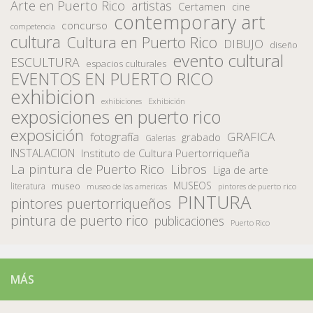
Arte en Puerto Rico
artistas
Certamen
cine
contemporary art
concurso
competencia
cultura
Cultura en Puerto Rico
DIBUJO
diseño
evento cultural
ESCULTURA
espacios culturales
EVENTOS EN PUERTO RICO
exhibicion
Exhibición
exhibiciones
exposiciones en puerto rico
exposición
fotografía
GRAFICA
grabado
Galerias
INSTALACION
Instituto de Cultura Puertorriqueña
La pintura de Puerto Rico
Libros
Liga de arte
MUSEOS
museo
literatura
museo de las americas
pintores de puerto rico
PINTURA
pintores puertorriqueños
pintura de puerto rico
publicaciones
Puerto Rico
MÁS