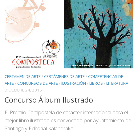
CERTAMEN DE ARTE
/
CERTÁMENES DE ARTE
/
COMPETENCIAS DE
ARTE
/
CONCURSOS DE ARTE
/
ILUSTRACIÓN
/
LIBROS
/
LITERATURA
DICIEMBRE 24, 2015
Concurso Álbum Ilustrado
El Premio Compostela de carácter internacional para el
mejor libro ilustrado es convocado por Ayuntamiento de
Santiago y Editorial Kalandraka.