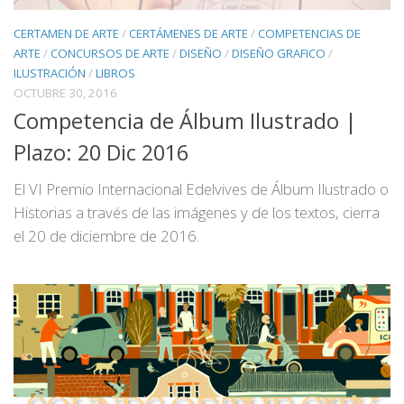
CERTAMEN DE ARTE
/
CERTÁMENES DE ARTE
/
COMPETENCIAS DE
ARTE
/
CONCURSOS DE ARTE
/
DISEÑO
/
DISEÑO GRAFICO
/
ILUSTRACIÓN
/
LIBROS
OCTUBRE 30, 2016
Competencia de Álbum Ilustrado |
Plazo: 20 Dic 2016
El VI Premio Internacional Edelvives de Álbum Ilustrado o
Historias a través de las imágenes y de los textos, cierra
el 20 de diciembre de 2016.