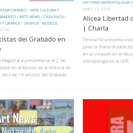
HISTORIA ANTROPOLOGIA Y
JUNIO 13, 2018
NTEMPORÁNEO
/
ARTE CULTURA Y
Alicea Libertad 
NIMIENTO
/
ARTS NEWS
/
CASA PAOLI
/
 Y GRAFICA
/
GRAFICA
/
MUSEOS
| Charla
 2018
tistas del Grabado en
Teresa Tió presenta est
junio la charla titulada Jo
e
en la creación en el Mus
a Magistral a presentarse el 2 de
antropología en la UPR.
eúne en el Museo de la Historia de
 obra de 19 artistas del Grabado.