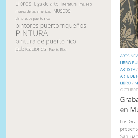
Libros
Liga de arte
museo
literatura
MUSEOS
museo de las americas
pintores de puerto rico
pintores puertorriqueños
PINTURA
pintura de puerto rico
publicaciones
Puerto Rico
ARTS NE
LIBRO PU
ARTISTA
ARTE DE 
LIBRO
/
M
OCTUBRE 
Graba
en Mu
Los Gra
presenta
San Juan