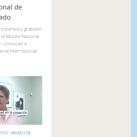
onal de
ado
la estampa y grabado
y el Museo Nacional
án convocan a
enal Internacional
NTOS
/
MUSEO DE