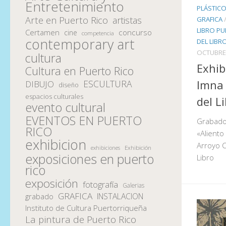
Entretenimiento
PLÁSTICO
Arte en Puerto Rico
artistas
GRAFICA
LIBRO PU
Certamen
concurso
cine
competencia
contemporary art
DEL LIBR
OCTUBRE 
cultura
Exhib
Cultura en Puerto Rico
Imna 
ESCULTURA
DIBUJO
diseño
espacios culturales
del L
evento cultural
EVENTOS EN PUERTO
Grabados
RICO
«Aliento
exhibicion
Arroyo C
Exhibición
exhibiciones
exposiciones en puerto
Libro
rico
exposición
fotografía
Galerias
GRAFICA
INSTALACION
grabado
Instituto de Cultura Puertorriqueña
La pintura de Puerto Rico