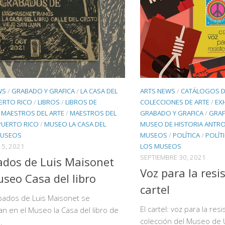
WS
/
GRABADO Y GRAFICA
/
LA CASA DEL
ARTS NEWS
/
CATÁLOGOS D
ERTO RICO
/
LIBROS
/
LIBROS DE
COLECCIONES DE ARTE
/
EX
/
MAESTROS DEL ARTE
/
MAESTROS DEL
GRABADO Y GRAFICA
/
GRAF
PUERTO RICO
/
MUSEO LA CASA DEL
MUSEO DE HISTORIA ANTRO
USEOS
MUSEOS
/
POLÍTICA
/
POLÍT
5, 2021
LOS MUSEOS
SEPTIEMBRE 30, 2021
dos de Luis Maisonet
Voz para la resis
seo Casa del libro
cartel
bados de Luis Maisonet se
El cartel: voz para la res
n en el Museo la Casa del libro de
colección del Museo de U
.