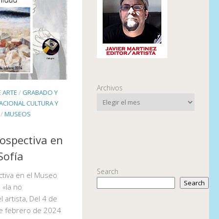
Archivos
E ARTE
/
GRABADO Y
ACIONAL CULTURA Y
/
MUSEOS
ospectiva en
Sofía
Search
tiva en el Museo
Search
 «la no
 artista, Del 4 de
de febrero de 2024