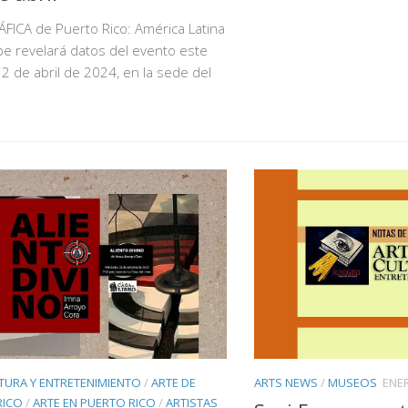
FICA de Puerto Rico: América Latina
ibe revelará datos del evento este
2 de abril de 2024, en la sede del
TURA Y ENTRETENIMIENTO
/
ARTE DE
ARTS NEWS
/
MUSEOS
ENE
RICO
/
ARTE EN PUERTO RICO
/
ARTISTAS