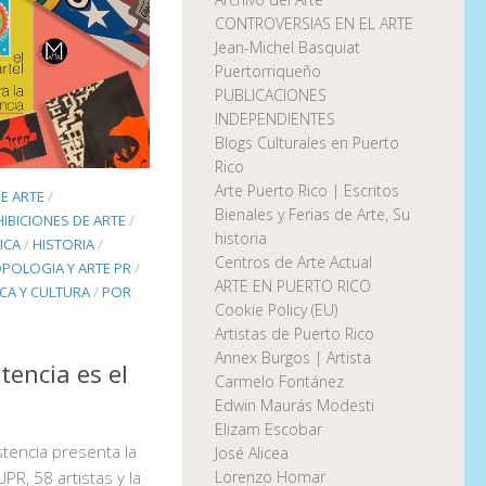
CONTROVERSIAS EN EL ARTE
Jean-Michel Basquiat
Puertorriqueño
PUBLICACIONES
INDEPENDIENTES
Blogs Culturales en Puerto
Rico
Arte Puerto Rico | Escritos
E ARTE
/
Bienales y Ferias de Arte, Su
HIBICIONES DE ARTE
/
historia
ICA
/
HISTORIA
/
Centros de Arte Actual
POLOGIA Y ARTE PR
/
ARTE EN PUERTO RICO
ICA Y CULTURA
/
POR
Cookie Policy (EU)
Artistas de Puerto Rico
Annex Burgos | Artista
tencia es el
Carmelo Fontánez
Edwin Maurás Modesti
Elizam Escobar
istencia presenta la
José Alicea
PR, 58 artistas y la
Lorenzo Homar