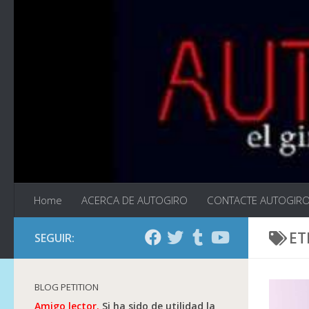
Saltar al contenido
Home
ACERCA DE AUTOGIRO
CONTACTE AUTOGIR
ET
SEGUIR:
BLOG PETITION
Amigo lector.
Si ha sido de utilidad la