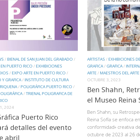
WS
/
BIENAL DE SAN JUAN DEL GRABADO
/
ARTISTAS
/
EXHIBICIONES D
 EN PUERTO RICO
/
EXHIBICIONES
GRAFICA
/
GRAFICA
/
INTERN
DIOS
/
EXPO ARTE EN PUERTO RICO
/
ARTE
/
MAESTROS DEL ARTE
 Y GRAFICA
/
INSTITUTO DE CULTURA
OCTUBRE 3, 2023
RIQUENA
/
POLIGRÁFICA PUERTO RICO
/
Ben Shahn, Retr
POLIGRÁFICA
/
TRIENAL POLIGRAFICA DE
el Museo Reina 
RICO
1, 2024
Ben Shahn, su Retrospec
Gráfica Puerto Rico
Reina Sofía se enfoca en
ará detalles del evento
conformidad» creativa del
octubre de 2023 al 26 
e abril