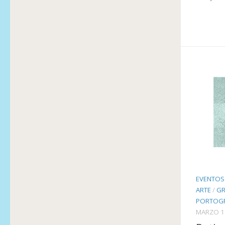
EVENTOS
ARTE
/
GR
PORTOGR
MARZO 1