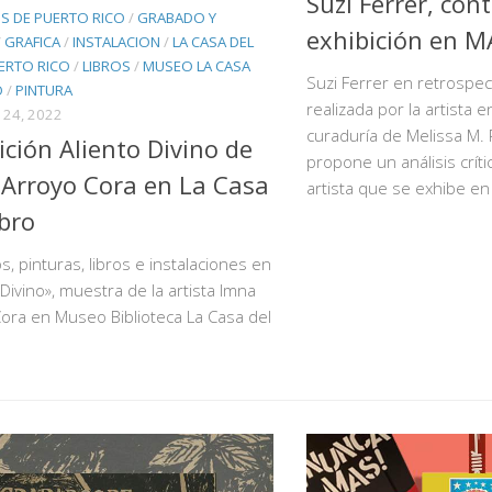
Suzi Ferrer, con
S DE PUERTO RICO
/
GRABADO Y
exhibición en 
/
GRAFICA
/
INSTALACION
/
LA CASA DEL
ERTO RICO
/
LIBROS
/
MUSEO LA CASA
Suzi Ferrer en retrospec
O
/
PINTURA
realizada por la artista e
24, 2022
curaduría de Melissa M
ición Aliento Divino de
propone un análisis críti
Arroyo Cora en La Casa
artista que se exhibe e
ibro
, pinturas, libros e instalaciones en
 Divino», muestra de la artista Imna
ora en Museo Biblioteca La Casa del