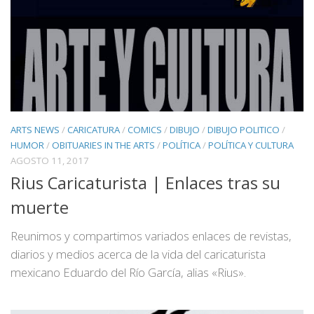
ARTS NEWS
/
CARICATURA
/
COMICS
/
DIBUJO
/
DIBUJO POLITICO
/
HUMOR
/
OBITUARIES IN THE ARTS
/
POLÍTICA
/
POLÍTICA Y CULTURA
AGOSTO 11, 2017
Rius Caricaturista | Enlaces tras su
muerte
Reunimos y compartimos variados enlaces de revistas,
diarios y medios acerca de la vida del caricaturista
mexicano Eduardo del Río García, alias «Rius».