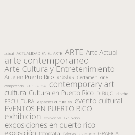
ARTE
Arte Actual
ACTUALIDAD EN EL ARTE
actual
arte contemporaneo
Arte Cultura y Entretenimiento
Arte en Puerto Rico
artistas
Certamen
cine
contemporary art
concurso
competencia
cultura
Cultura en Puerto Rico
DIBUJO
diseño
evento cultural
ESCULTURA
espacios culturales
EVENTOS EN PUERTO RICO
exhibicion
Exhibición
exhibiciones
exposiciones en puerto rico
exposición
fotografía
GRAFICA
grabado
Galerias