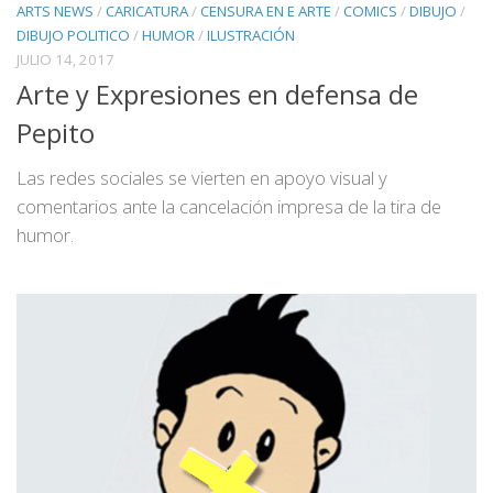
ARTS NEWS
/
CARICATURA
/
CENSURA EN E ARTE
/
COMICS
/
DIBUJO
/
DIBUJO POLITICO
/
HUMOR
/
ILUSTRACIÓN
JULIO 14, 2017
Arte y Expresiones en defensa de
Pepito
Las redes sociales se vierten en apoyo visual y
comentarios ante la cancelación impresa de la tira de
humor.