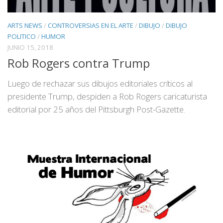
ARTS NEWS
/
CONTROVERSIAS EN EL ARTE
/
DIBUJO
/
DIBUJO
POLITICO
/
HUMOR
JUNIO 15, 2018
Rob Rogers contra Trump
Luego de rechazar sus dibujos editoriales críticos al
presidente Trump, despiden a Rob Rogers caricaturista
editorial por 25 años del Pittsburgh Post-Gazette.