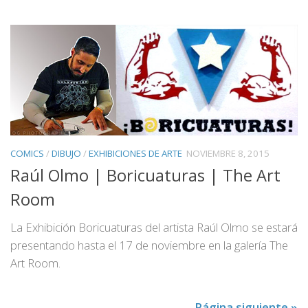
COMICS
/
DIBUJO
/
EXHIBICIONES DE ARTE
NOVIEMBRE 8, 2015
Raúl Olmo | Boricuaturas | The Art
Room
La Exhibición Boricuaturas del artista Raúl Olmo se estará
presentando hasta el 17 de noviembre en la galería The
Art Room.
Página siguiente »