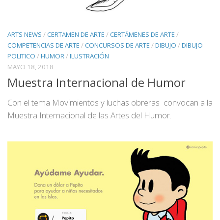
ARTS NEWS
/
CERTAMEN DE ARTE
/
CERTÁMENES DE ARTE
/
COMPETENCIAS DE ARTE
/
CONCURSOS DE ARTE
/
DIBUJO
/
DIBUJO
POLITICO
/
HUMOR
/
ILUSTRACIÓN
MAYO 18, 2018
Muestra Internacional de Humor
Con el tema Movimientos y luchas obreras convocan a la
Muestra Internacional de las Artes del Humor.