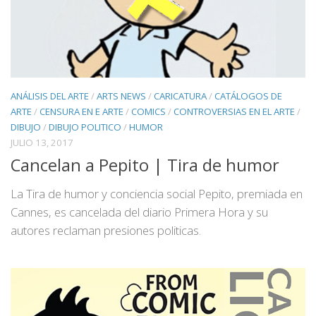
ANÁLISIS DEL ARTE
/
ARTS NEWS
/
CARICATURA
/
CATÁLOGOS DE
ARTE
/
CENSURA EN E ARTE
/
COMICS
/
CONTROVERSIAS EN EL ARTE
/
DIBUJO
/
DIBUJO POLITICO
/
HUMOR
JULIO 13, 2017
Cancelan a Pepito | Tira de humor
La Tira de humor y conciencia social Pepito, premiada en
Cannes, es cancelada del diario Primera Hora y su
autores reclaman presiones politicas.