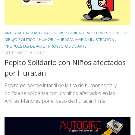
ARTE Y ACTUALIDAD
/
ARTS NEWS
/
CARICATURA
/
COMICS
/
DIBUJO
/
DIBUJO POLITICO
/
HUMOR
/
HURACÁN MARÍA
/
ILUSTRACIÓN
/
PROPUESTAS DE ARTE
/
PROYECTOS DE ARTE
SEPTIEMBRE 16, 2017
Pepito Solidario con Niños afectados
por Huracán
Pepito personaje infantil de la tira de humor social y
política se solidariza con los niños afectados en las
Antillas Menores por el paso del huracán Irma.