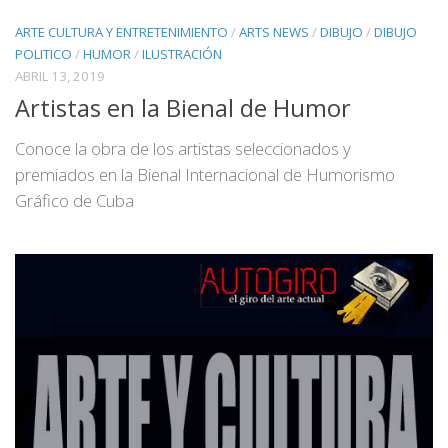
ARTE CULTURA Y ENTRETENIMIENTO
/
ARTS NEWS
/
DIBUJO
/
DIBUJO
POLITICO
/
HUMOR
/
ILUSTRACIÓN
ABRIL 13, 2019
Artistas en la Bienal de Humor
Conoce la obra de los artistas seleccionados y
premiados en la Bienal Internacional de Humorismo
Gráfico de Cuba