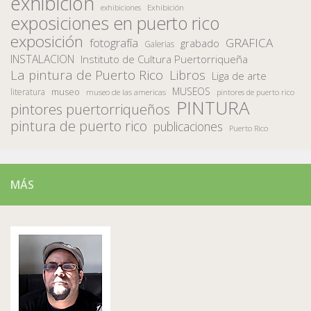
exhibicion
Exhibición
exhibiciones
exposiciones en puerto rico
exposición
fotografía
GRAFICA
grabado
Galerias
INSTALACION
Instituto de Cultura Puertorriqueña
La pintura de Puerto Rico
Libros
Liga de arte
MUSEOS
museo
literatura
museo de las americas
pintores de puerto rico
PINTURA
pintores puertorriqueños
pintura de puerto rico
publicaciones
Puerto Rico
MÁS