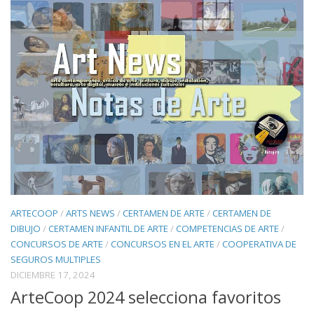
ARTECOOP
/
ARTS NEWS
/
CERTAMEN DE ARTE
/
CERTAMEN DE
DIBUJO
/
CERTAMEN INFANTIL DE ARTE
/
COMPETENCIAS DE ARTE
/
CONCURSOS DE ARTE
/
CONCURSOS EN EL ARTE
/
COOPERATIVA DE
SEGUROS MULTIPLES
DICIEMBRE 17, 2024
ArteCoop 2024 selecciona favoritos