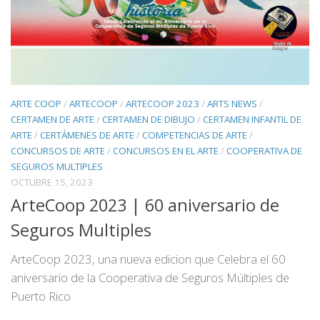
ARTE COOP
/
ARTECOOP
/
ARTECOOP 2023
/
ARTS NEWS
/
CERTAMEN DE ARTE
/
CERTAMEN DE DIBUJO
/
CERTAMEN INFANTIL DE
ARTE
/
CERTÁMENES DE ARTE
/
COMPETENCIAS DE ARTE
/
CONCURSOS DE ARTE
/
CONCURSOS EN EL ARTE
/
COOPERATIVA DE
SEGUROS MULTIPLES
OCTUBRE 15, 2023
ArteCoop 2023 | 60 aniversario de
Seguros Multiples
ArteCoop 2023, una nueva edicion que Celebra el 60
aniversario de la Cooperativa de Seguros Múltiples de
Puerto Rico