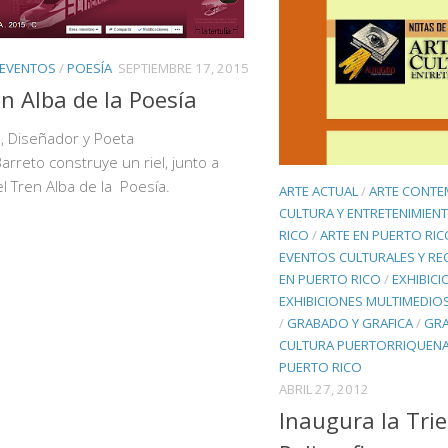
 EVENTOS
/
POESÍA
SEPTIEMBRE 17, 2015
en Alba de la Poesía
ta, Diseñador y Poeta
arreto construye un riel, junto a
el Tren Alba de la Poesía.
ARTE ACTUAL
/
ARTE CONT
CULTURA Y ENTRETENIMIEN
RICO
/
ARTE EN PUERTO RIC
EVENTOS CULTURALES Y RE
EN PUERTO RICO
/
EXHIBICI
EXHIBICIONES MULTIMEDIO
/
GRABADO Y GRAFICA
/
GRA
CULTURA PUERTORRIQUEN
PUERTO RICO
ABRIL 27, 2012
Inaugura la Tri