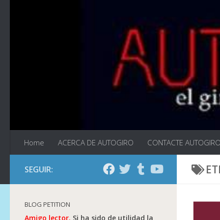
Saltar al contenido
Home
ACERCA DE AUTOGIRO
CONTACTE AUTOGIR
ET
SEGUIR:
BLOG PETITION
Amigo lector.
Si ha sido de utilidad la