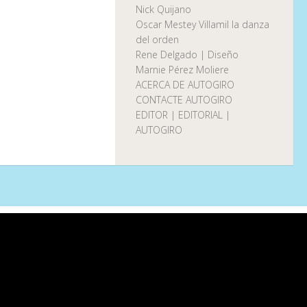
Nick Quijano
Oscar Mestey Villamil la danza
del orden
Rene Delgado | Diseño
Marnie Pérez Moliere
ACERCA DE AUTOGIRO
CONTACTE AUTOGIRO
EDITOR | EDITORIAL |
AUTOGIRO