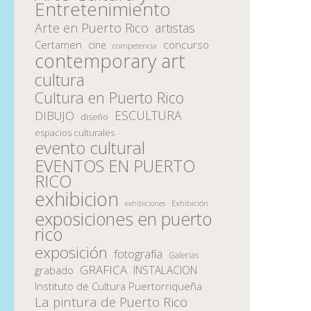
Entretenimiento
Arte en Puerto Rico
artistas
Certamen
concurso
cine
competencia
contemporary art
cultura
Cultura en Puerto Rico
ESCULTURA
DIBUJO
diseño
espacios culturales
evento cultural
EVENTOS EN PUERTO
RICO
exhibicion
Exhibición
exhibiciones
exposiciones en puerto
rico
exposición
fotografía
Galerias
GRAFICA
INSTALACION
grabado
Instituto de Cultura Puertorriqueña
La pintura de Puerto Rico