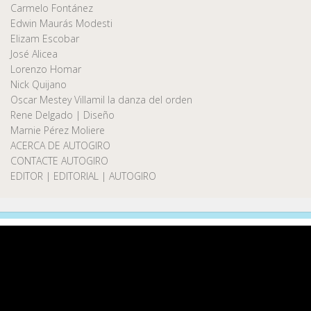
Carmelo Fontánez
Edwin Maurás Modesti
Elizam Escobar
José Alicea
Lorenzo Homar
Nick Quijano
Oscar Mestey Villamil la danza del orden
Rene Delgado | Diseño
Marnie Pérez Moliere
ACERCA DE AUTOGIRO
CONTACTE AUTOGIRO
EDITOR | EDITORIAL | AUTOGIRO