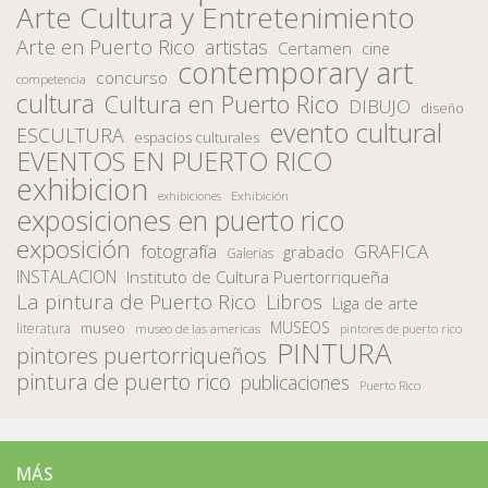
Arte Cultura y Entretenimiento
Arte en Puerto Rico
artistas
Certamen
cine
contemporary art
concurso
competencia
cultura
Cultura en Puerto Rico
DIBUJO
diseño
evento cultural
ESCULTURA
espacios culturales
EVENTOS EN PUERTO RICO
exhibicion
Exhibición
exhibiciones
exposiciones en puerto rico
exposición
fotografía
GRAFICA
grabado
Galerias
INSTALACION
Instituto de Cultura Puertorriqueña
La pintura de Puerto Rico
Libros
Liga de arte
MUSEOS
museo
literatura
museo de las americas
pintores de puerto rico
PINTURA
pintores puertorriqueños
pintura de puerto rico
publicaciones
Puerto Rico
MÁS