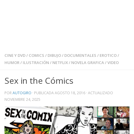
CINE Y DVD
/
COMICS
/
DIBUJO
/
DOCUMENTALES
/
EROTICO
/
HUMOR
/
ILUSTRACIÓN
/
NETFLIX
/
NOVELA GRAFICA
/
VIDEO
Sex in the Cómics
POR
AUTOGIRO
· PUBLICADA
AGOSTO 18, 2016
· ACTUALIZADO
NOVIEMBRE 24, 2025