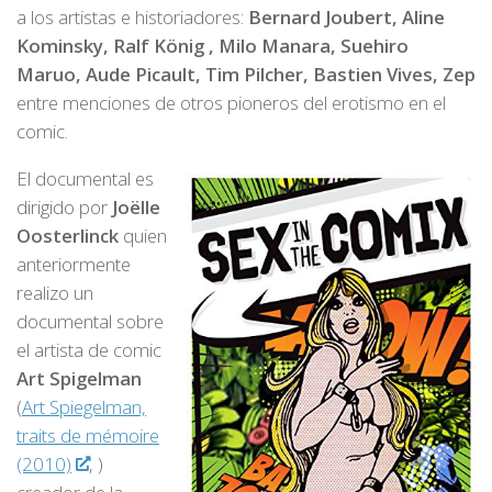
a los artistas e historiadores:
Bernard Joubert, Aline
Kominsky, Ralf König , Milo Manara, Suehiro
Maruo, Aude Picault, Tim Pilcher, Bastien Vives, Zep
entre menciones de otros pioneros del erotismo en el
comic.
El documental es
dirigido por
Joëlle
Oosterlinck
quien
anteriormente
realizo un
documental sobre
el artista de comic
Art Spigelman
(
Art Spiegelman,
traits de mémoire
(2010)
, )