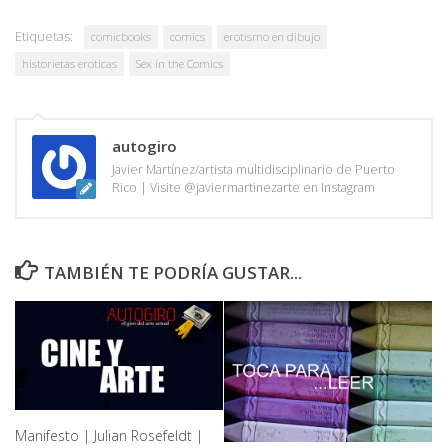
Etiquetas:
comicbooks
comics
erotismo en dibujo
historietas eroticas
Sex in the Comics
autogiro
Javier Martínez/artista multidisciplinario de Puerto
Rico | Visite @javiermartinezarte en Instagram
TAMBIÉN TE PODRÍA GUSTAR...
Manifesto | Julian Rosefeldt |