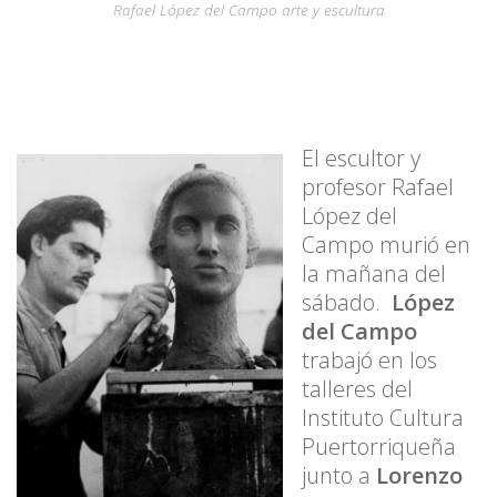
Rafael López del Campo arte y escultura
El escultor y
profesor
Rafael
López del
Campo
murió en
la mañana del
sábado.
López
del Campo
trabajó en los
talleres del
Instituto Cultura
Puertorriqueña
junto a
Lorenzo