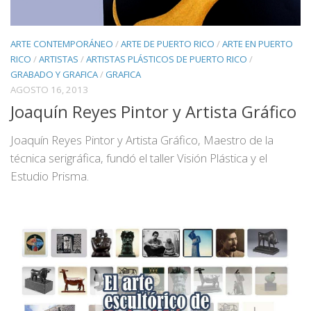
ARTE CONTEMPORÁNEO
/
ARTE DE PUERTO RICO
/
ARTE EN PUERTO
RICO
/
ARTISTAS
/
ARTISTAS PLÁSTICOS DE PUERTO RICO
/
GRABADO Y GRAFICA
/
GRAFICA
AGOSTO 16, 2013
Joaquín Reyes Pintor y Artista Gráfico
Joaquín Reyes Pintor y Artista Gráfico, Maestro de la
técnica serigráfica, fundó el taller Visión Plástica y el
Estudio Prisma.