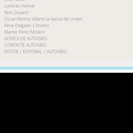
Lorenzo Homar
Nick Quijano
Oscar Mestey Villamil la danza del orden
Rene Delgado | Diseño
Marnie Pérez Moliere
ACERCA DE AUTOGIRO
CONTACTE AUTOGIRO
EDITOR | EDITORIAL | AUTOGIRO