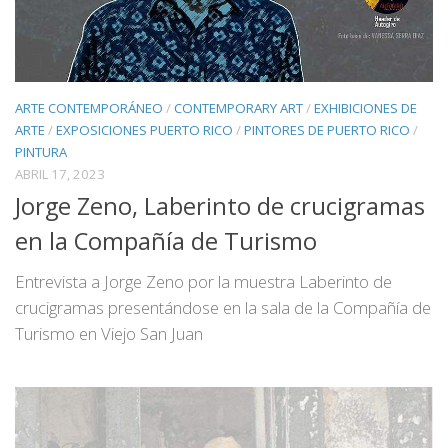
ARTE CONTEMPORÁNEO
/
CONTEMPORARY ART
/
EXHIBICIONES DE
ARTE
/
EXPOSICIONES PUERTO RICO
/
PINTORES DE PUERTO RICO
/
PINTURA
ABRIL 17, 2023
Jorge Zeno, Laberinto de crucigramas
en la Compañía de Turismo
Entrevista a Jorge Zeno por la muestra Laberinto de
crucigramas presentándose en la sala de la Compañía de
Turismo en Viejo San Juan