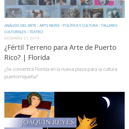
ANÁLISIS DEL ARTE
/
ARTS NEWS
/
POLÍTICA Y CULTURA
/
TALLERES
CULTURALES
/
TEATRO
DICIEMBRE 21, 2014
¿Fértil Terreno para Arte de Puerto
Rico? | Florida
¿Se convertirá Florida en la nueva plaza para la cultura
puertorriqueña?