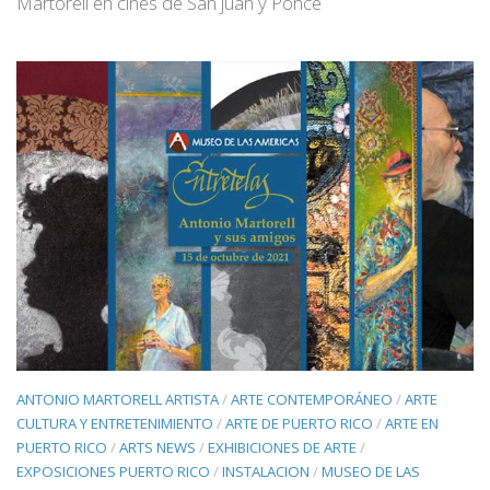
Martorell en cines de San juan y Ponce
ANTONIO MARTORELL ARTISTA
/
ARTE CONTEMPORÁNEO
/
ARTE
CULTURA Y ENTRETENIMIENTO
/
ARTE DE PUERTO RICO
/
ARTE EN
PUERTO RICO
/
ARTS NEWS
/
EXHIBICIONES DE ARTE
/
EXPOSICIONES PUERTO RICO
/
INSTALACION
/
MUSEO DE LAS