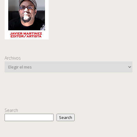
Archivos
Search
Search