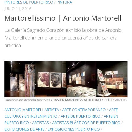
PINTORES DE PUERTO RICO
/
PINTURA
JUNIO 11, 2016
Martorellissimo | Antonio Martorell
La Galería Sagrado Corazón exhibió la obra de Antonio
Martorell conmemorando cincuenta años de carrera
artística.
ANTONIO MARTORELL ARTISTA
/
ARTE CONTEMPORÁNEO
/
ARTE
CULTURA Y ENTRETENIMIENTO
/
ARTE DE PUERTO RICO
/
ARTE EN
PUERTO RICO
/
ARTISTAS
/
ARTISTAS PLÁSTICOS DE PUERTO RICO
/
EXHIBICIONES DE ARTE
/
EXPOSICIONES PUERTO RICO
/