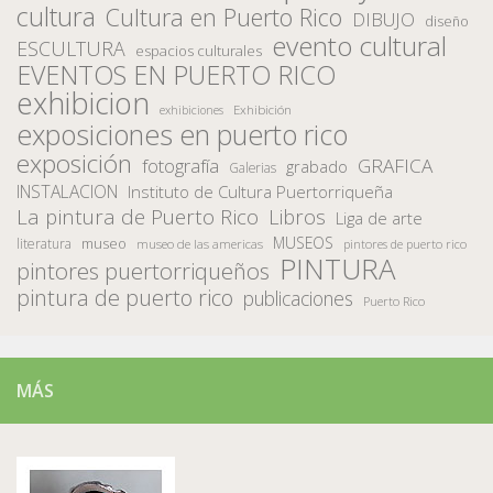
cultura
Cultura en Puerto Rico
DIBUJO
diseño
evento cultural
ESCULTURA
espacios culturales
EVENTOS EN PUERTO RICO
exhibicion
Exhibición
exhibiciones
exposiciones en puerto rico
exposición
fotografía
GRAFICA
grabado
Galerias
INSTALACION
Instituto de Cultura Puertorriqueña
La pintura de Puerto Rico
Libros
Liga de arte
MUSEOS
museo
literatura
museo de las americas
pintores de puerto rico
PINTURA
pintores puertorriqueños
pintura de puerto rico
publicaciones
Puerto Rico
MÁS