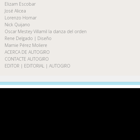
Elizam Escobar
José Alicea
Lorenzo Homar
Nick Quijano
Oscar Mestey Villamil la danza del orden
Rene Delgado | Diseño
Marnie Pérez Moliere
ACERCA DE AUTOGIRO
CONTACTE AUTOGIRO
EDITOR | EDITORIAL | AUTOGIRO