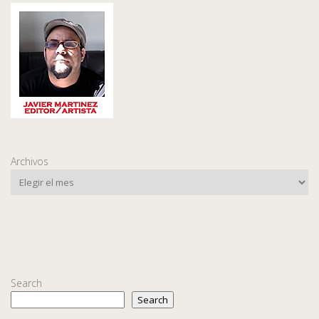
Archivos
Search
Search