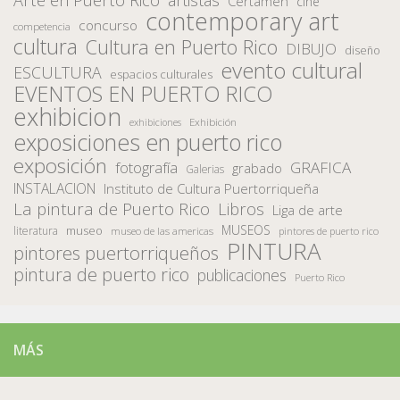
Arte en Puerto Rico
artistas
Certamen
cine
contemporary art
concurso
competencia
cultura
Cultura en Puerto Rico
DIBUJO
diseño
evento cultural
ESCULTURA
espacios culturales
EVENTOS EN PUERTO RICO
exhibicion
Exhibición
exhibiciones
exposiciones en puerto rico
exposición
fotografía
GRAFICA
grabado
Galerias
INSTALACION
Instituto de Cultura Puertorriqueña
La pintura de Puerto Rico
Libros
Liga de arte
MUSEOS
museo
literatura
museo de las americas
pintores de puerto rico
PINTURA
pintores puertorriqueños
pintura de puerto rico
publicaciones
Puerto Rico
MÁS