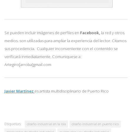
Se pueden incluir imágenes de perfiles en
Facebook,
la red y otros
medios. son utilizadas para ampliar la experiencia del lector. Citamos
sus procedencia. Cualquier inconveniente con el contenido se
verificará inmediatamente. Comuniquese a:
Artegiro[arroba]gmail.com
Javier Martínez
es artista multidisciplinario de
Puerto Rico
Etiquetas:
diseño industrial en la isla
diseño industrial en puerto rico
propuestas de diseño industrial
puerto rico y su diseño industrial