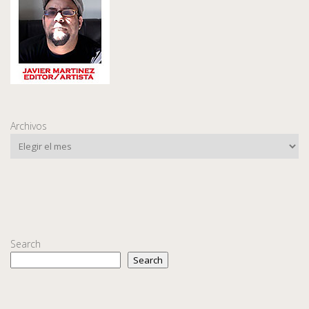
Archivos
Search
Search