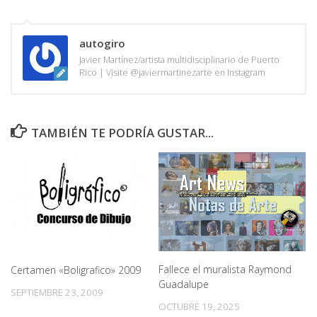
autogiro
Javier Martínez/artista multidisciplinario de Puerto
Rico | Visite @javiermartinezarte en Instagram
TAMBIÉN TE PODRÍA GUSTAR...
Fallece el muralista Raymond
Certamen «Boligrafico» 2009
Guadalupe
SEPTIEMBRE 23, 2009
OCTUBRE 19, 2025