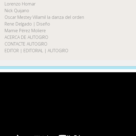
Lorenzo Homar
Nick Quijano
Oscar Mestey Villamil la danza del orden
Rene Delgado | Diseño
Marnie Pérez Moliere
ACERCA DE AUTOGIRO
CONTACTE AUTOGIRO
EDITOR | EDITORIAL | AUTOGIRO