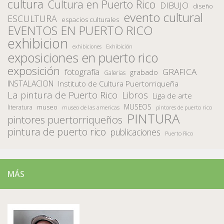
cultura
Cultura en Puerto Rico
DIBUJO
diseño
evento cultural
ESCULTURA
espacios culturales
EVENTOS EN PUERTO RICO
exhibicion
Exhibición
exhibiciones
exposiciones en puerto rico
exposición
fotografía
GRAFICA
grabado
Galerias
INSTALACION
Instituto de Cultura Puertorriqueña
La pintura de Puerto Rico
Libros
Liga de arte
MUSEOS
museo
literatura
museo de las americas
pintores de puerto rico
PINTURA
pintores puertorriqueños
pintura de puerto rico
publicaciones
Puerto Rico
MÁS