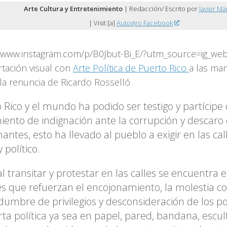
Arte Cultura y Entretenimiento
| Redacción/ Escrito por
Javier Ma
| Visit [a]
Autogiro Facebook
//www.instagram.com/p/B0Jbut-Bi_E/?utm_source=ig_web
rtación visual con
Arte Política de Puerto Rico
a las ma
 la renuncia de Ricardo Rosselló
 Rico y el mundo ha podido ser testigo y partícipe
ento de indignación ante la corrupción y descaro
antes, esto ha llevado al pueblo a exigir en las ca
y político.
al transitar y protestar en las calles se encuentra 
es que refuerzan el encojonamiento, la molestia co
umbre de privilegios y desconsideración de los pol
ta política ya sea en papel, pared, bandana, escul