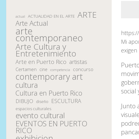
ARTE
ACTUALIDAD EN EL ARTE
actual
Arte Actual
arte
https:
contemporaneo
Mi apo
Arte Cultura y
exigen
Entretenimiento
Arte en Puerto Rico
artistas
Puerto
Certamen
concurso
cine
competencia
movimi
contemporary art
gobern
cultura
social 
Cultura en Puerto Rico
ESCULTURA
DIBUJO
diseño
Junto 
espacios culturales
evento cultural
visual
EVENTOS EN PUERTO
podred
RICO
pancar
exhibicion