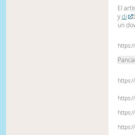
El art
y
di
un do
https:
Pancar
https:
https:
https:
https: