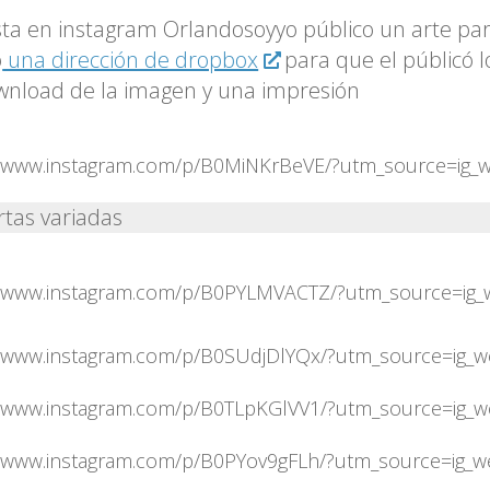
ista en instagram Orlandosoyyo público un arte pa
ó
una dirección de dropbox
para que el públicó l
wnload de la imagen y una impresión
//www.instagram.com/p/B0MiNKrBeVE/?utm_source=ig_w
tas variadas
//www.instagram.com/p/B0PYLMVACTZ/?utm_source=ig_
//www.instagram.com/p/B0SUdjDlYQx/?utm_source=ig_w
//www.instagram.com/p/B0TLpKGlVV1/?utm_source=ig_w
//www.instagram.com/p/B0PYov9gFLh/?utm_source=ig_w