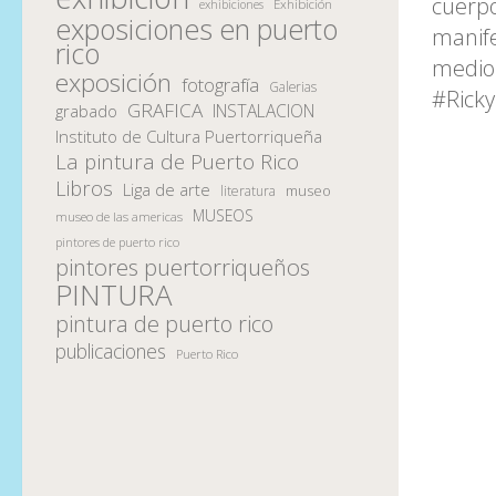
cuerpo
Exhibición
exhibiciones
exposiciones en puerto
manife
rico
medio 
exposición
fotografía
Galerias
#Ricky
GRAFICA
INSTALACION
grabado
Instituto de Cultura Puertorriqueña
La pintura de Puerto Rico
Libros
Liga de arte
museo
literatura
MUSEOS
museo de las americas
pintores de puerto rico
pintores puertorriqueños
PINTURA
pintura de puerto rico
publicaciones
Puerto Rico