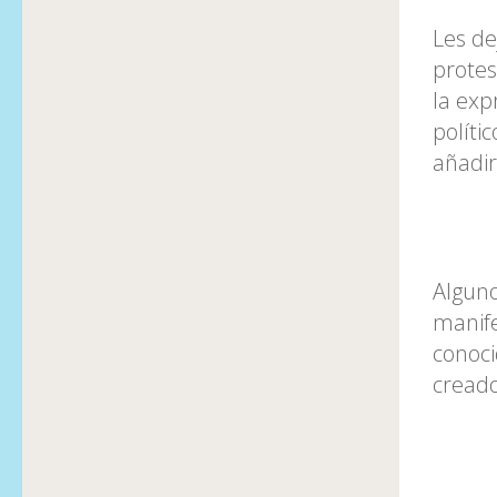
Les de
protes
la exp
políti
añadir
Alguno
manife
conoci
creado