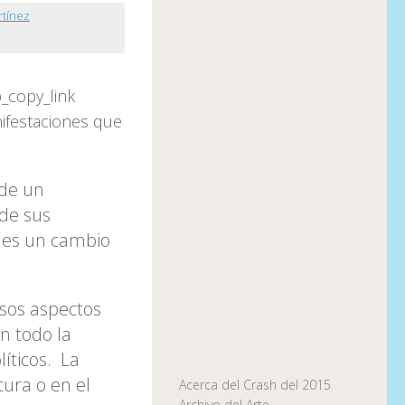
rtínez
_copy_link
nifestaciones que
 de un
 de sus
lles un cambio
esos aspectos
n todo la
íticos. La
tura o en el
Acerca del Crash del 2015
Archivo del Arte