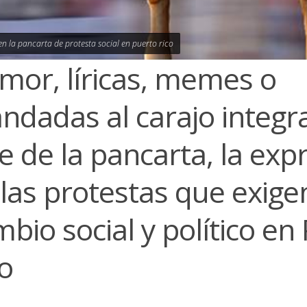
 en la pancarta de protesta social en puerto rico
mor, líricas, memes o
ndadas al carajo integra
e de la pancarta, la exp
las protestas que exige
bio social y político en
o