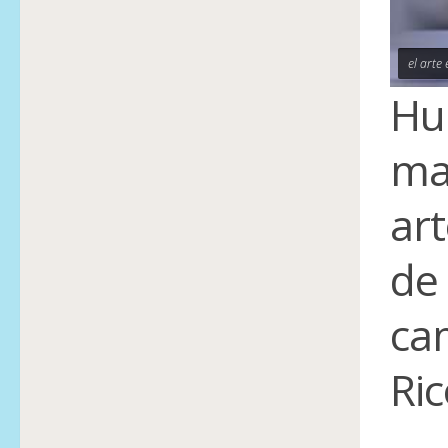
el arte
Hu
ma
art
de 
cam
Ric