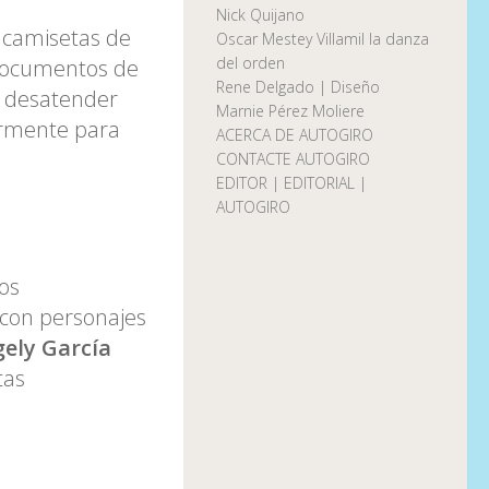
Nick Quijano
 camisetas de
Oscar Mestey Villamil la danza
del orden
 documentos de
Rene Delgado | Diseño
n desatender
Marnie Pérez Moliere
larmente para
ACERCA DE AUTOGIRO
CONTACTE AUTOGIRO
EDITOR | EDITORIAL |
AUTOGIRO
los
 con personajes
ely García
tas