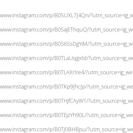
//www.instagram.com/p/B0SUXL7J4Qn/?utm_source=ig_w
//www.instagram.com/p/B0SajEThquQ/?utm_source=ig_w
//www.instagram.com/p/B0S6SsDgYiM/?utm_source=ig_w
//www.instagram.com/p/B0TLaUqgxtd/?utm_source=ig_w
//www.instagram.com/p/B0TLAXrlre4/?utm_source=ig_we
//www.instagram.com/p/B0TKp9JhcJp/?utm_source=ig_we
//www.instagram.com/p/B0THjfCAyW1/?utm_source=ig_w
//www.instagram.com/p/B0TEjzYh90L/?utm_source=ig_we
//www.instagram.com/p/B0TJ0BHBjsu/?utm_source=ig_we