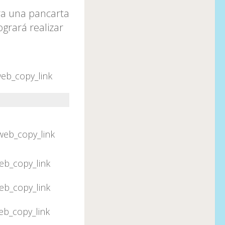
ra una pancarta
ogrará realizar
eb_copy_link
web_copy_link
eb_copy_link
eb_copy_link
eb_copy_link