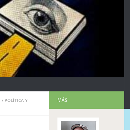
MÁS
E
/
POLÍTICA Y