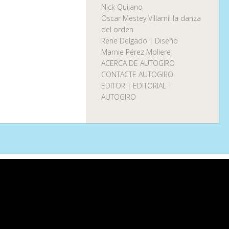
Nick Quijano
Oscar Mestey Villamil la danza
del orden
Rene Delgado | Diseño
Marnie Pérez Moliere
ACERCA DE AUTOGIRO
CONTACTE AUTOGIRO
EDITOR | EDITORIAL |
AUTOGIRO