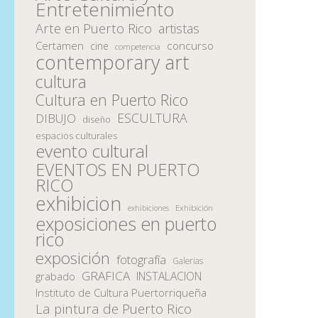
Entretenimiento
Arte en Puerto Rico
artistas
Certamen
concurso
cine
competencia
contemporary art
cultura
Cultura en Puerto Rico
ESCULTURA
DIBUJO
diseño
espacios culturales
evento cultural
EVENTOS EN PUERTO
RICO
exhibicion
Exhibición
exhibiciones
exposiciones en puerto
rico
exposición
fotografía
Galerias
GRAFICA
INSTALACION
grabado
Instituto de Cultura Puertorriqueña
La pintura de Puerto Rico