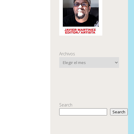
Archivos
Search
Search