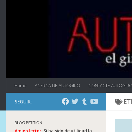
Saltar al contenido
Home
ACERCA DE AUTOGIRO
CONTACTE AUTOGIR
ET
SEGUIR:
BLOG PETITION
Amigo lector.
Si ha sido de utilidad la