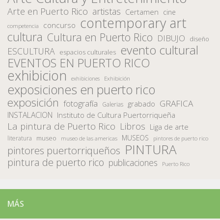
Arte en Puerto Rico
artistas
Certamen
cine
contemporary art
concurso
competencia
cultura
Cultura en Puerto Rico
DIBUJO
diseño
evento cultural
ESCULTURA
espacios culturales
EVENTOS EN PUERTO RICO
exhibicion
Exhibición
exhibiciones
exposiciones en puerto rico
exposición
fotografía
GRAFICA
grabado
Galerias
INSTALACION
Instituto de Cultura Puertorriqueña
La pintura de Puerto Rico
Libros
Liga de arte
MUSEOS
museo
literatura
museo de las americas
pintores de puerto rico
PINTURA
pintores puertorriqueños
pintura de puerto rico
publicaciones
Puerto Rico
MÁS