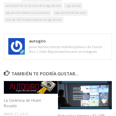
exhibición de los 50 años de la liga de arte
Liga de arte
liga de arte celebra su aniversario
Liga de Arte de San Juan
mas de 100 artistas celebran la liga de arte
autogiro
Javier Martínez/artista multidisciplinario de Puerto
Rico | Visite @javiermartinezarte en Instagram
TAMBIÉN TE PODRÍA GUSTAR...
La Cerámica de Hiram
Rosado
MAYO 27, 2013
Naturaleza Interior | El LOBI