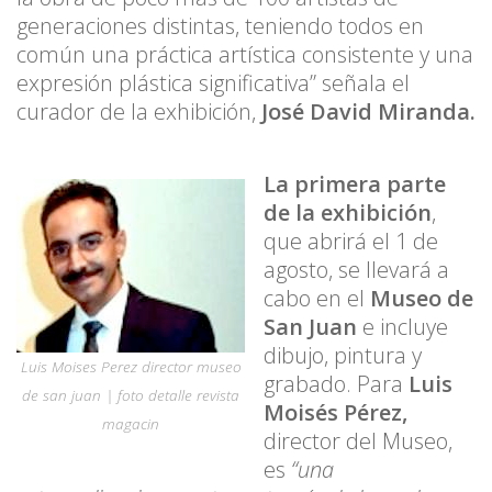
generaciones distintas, teniendo todos en
común una práctica artística consistente y una
expresión plástica significativa” señala el
curador de la exhibición,
José David Miranda.
La primera parte
de la exhibición
,
que abrirá el 1 de
agosto, se llevará a
cabo en el
Museo de
San Juan
e incluye
dibujo, pintura y
Luis Moises Perez director museo
grabado. Para
Luis
de san juan | foto detalle revista
Moisés Pérez,
magacin
director del Museo,
es
“una