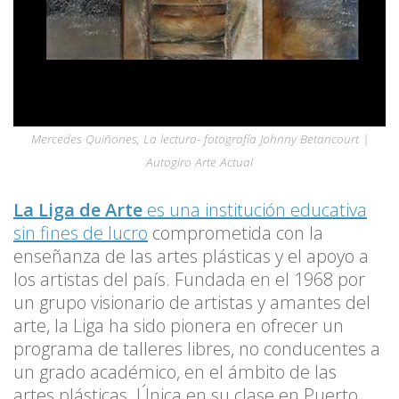
Mercedes Quiñones, La lectura- fotografía Johnny Betancourt |
Autogiro Arte Actual
La Liga de Arte
es una institución educativa
sin fines de lucro
comprometida con la
enseñanza de las artes plásticas y el apoyo a
los artistas del país. Fundada en el 1968 por
un grupo visionario de artistas y amantes del
arte, la Liga ha sido pionera en ofrecer un
programa de talleres libres, no conducentes a
un grado académico, en el ámbito de las
artes plásticas. Única en su clase en Puerto