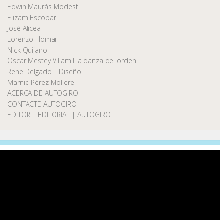
Edwin Maurás Modesti
Elizam Escobar
José Alicea
Lorenzo Homar
Nick Quijano
Oscar Mestey Villamil la danza del orden
Rene Delgado | Diseño
Marnie Pérez Moliere
ACERCA DE AUTOGIRO
CONTACTE AUTOGIRO
EDITOR | EDITORIAL | AUTOGIRO