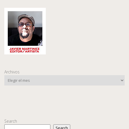
Archivos
Search
Search