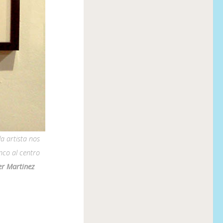
la artista nos
nco al centro
er Martinez