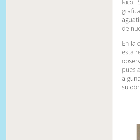
Rico. 
grafic
aguati
de nue
En la 
esta r
observ
pues a
alguna
su obr