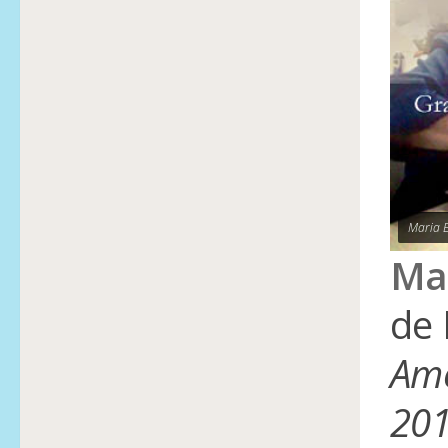
Maria 
Ma
de 
Amé
201