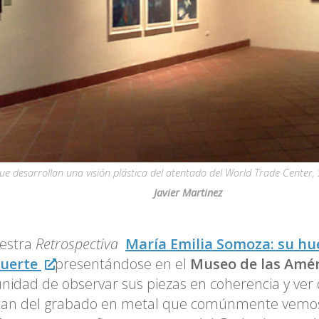
ue desarrollan una visión plástica del atentado del World Trade Center, 
Javier Martinez
estra
Retrospectiva
María Emilia Somoza: su hue
uerte
presentándose en el
Museo de las Amér
nidad de observar sus piezas en coherencia y ver
can del grabado en metal que comúnmente vemos