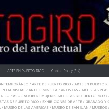
O
ARTE EN PUERTO RICO
Cookie Policy (EU)
CONTEMPORÁNEO
/
ARTE DE PUERTO RICO
/
ARTE EN PUERTO R
MENTAL VISUAL
/
ARTE FEMINISTA
/
ARTISTAS
/
ARTISTAS PLÁS
 RICO
/
ASOCIACIÓN DE MUJERES ARTISTAS DE PUERTO RICO
/
ISTAS DE PUERTO RICO
/
EXHIBICIONES DE ARTE
/
GRABADO Y 
A
/
MUSEO DE LAS AMERICAS
/
MUSEO DE SAN JUAN
/
MUSEOS