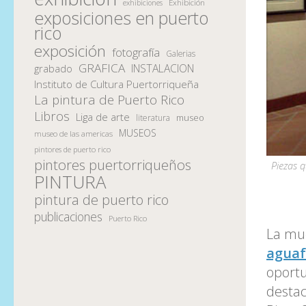
Exhibición
exhibiciones
exposiciones en puerto
rico
exposición
fotografía
Galerias
GRAFICA
INSTALACION
grabado
Instituto de Cultura Puertorriqueña
La pintura de Puerto Rico
Libros
Liga de arte
museo
literatura
MUSEOS
museo de las americas
pintores de puerto rico
pintores puertorriqueños
Piezas q
PINTURA
pintura de puerto rico
publicaciones
Puerto Rico
La mu
aguaf
oportu
desta