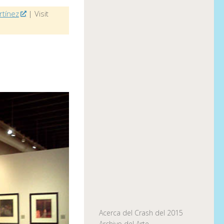
rtínez
| Visit
Acerca del Crash del 2015
Archivo del Arte