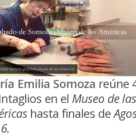
Emilia Somoza grabado,Museo de las Americas
ría Emilia Somoza
reúne 
Intaglios en el
Museo de la
ricas
hasta finales de
Agos
6.