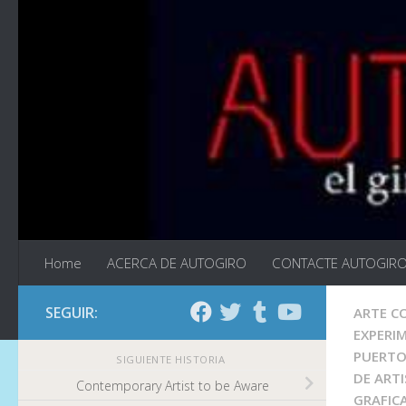
Saltar al contenido
Home
ACERCA DE AUTOGIRO
CONTACTE AUTOGIR
SEGUIR:
ARTE 
EXPERI
PUERTO
SIGUIENTE HISTORIA
DE ART
Contemporary Artist to be Aware
GRAFIC