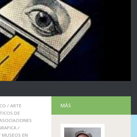
MÁS
ICO
/
ARTE
TICOS DE
ASOCIACIONES
GRAFICA
/
/
MUSEOS EN