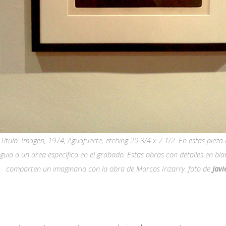
Título: Imagen, 1974, Aguafuerte, etching 20 3/4 x 7 1/2. En estas pieza 
guia a un area específica en el grabado. Estas obras con detalles en bla
comparten un imaginario con la obra de Marcos Irizarry. foto de
Javi