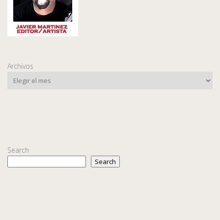
Archivos
Search
Search