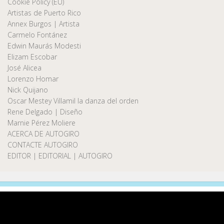
Cookie Policy (EU)
Artistas de Puerto Rico
Annex Burgos | Artista
Carmelo Fontánez
Edwin Maurás Modesti
Elizam Escobar
José Alicea
Lorenzo Homar
Nick Quijano
Oscar Mestey Villamil la danza del orden
Rene Delgado | Diseño
Marnie Pérez Moliere
ACERCA DE AUTOGIRO
CONTACTE AUTOGIRO
EDITOR | EDITORIAL | AUTOGIRO