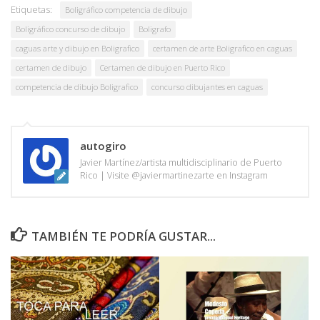
Etiquetas:
Boligráfico competencia de dibujo
Boligráfico concurso de dibujo
Boligrafo
caguas arte y dibujo en Boligrafico
certamen de arte Boligrafico en caguas
certamen de dibujo
Certamen de dibujo en Puerto Rico
competencia de dibujo Boligrafico
concurso dibujantes en caguas
autogiro
Javier Martínez/artista multidisciplinario de Puerto
Rico | Visite @javiermartinezarte en Instagram
TAMBIÉN TE PODRÍA GUSTAR...