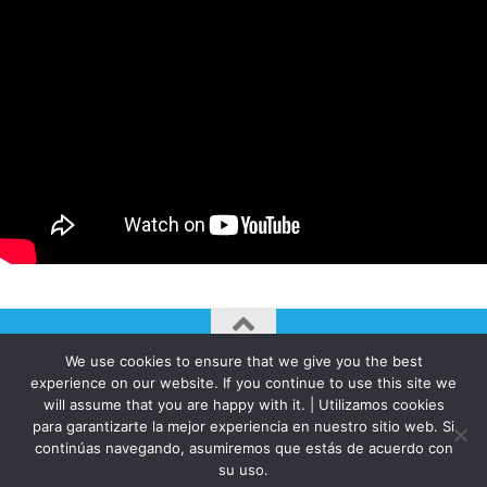
We use cookies to ensure that we give you the best
AUTOGIRO/el giro del arte actual © JAVIER MARTINEZ 2026. All
experience on our website. If you continue to use this site we
Rights Reserved.
will assume that you are happy with it. | Utilizamos cookies
para garantizarte la mejor experiencia en nuestro sitio web. Si
Funciona con
- Diseñado con el
Tema Hueman
continúas navegando, asumiremos que estás de acuerdo con
su uso.