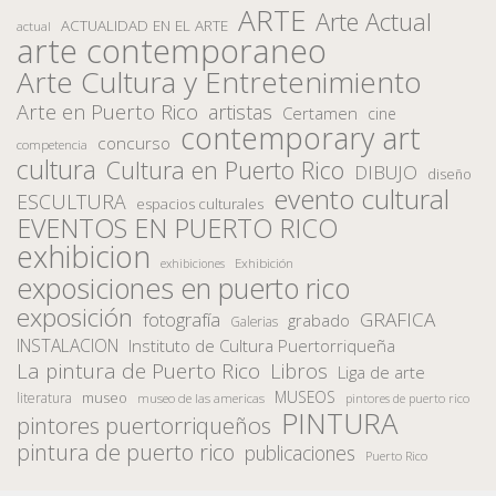
ARTE
Arte Actual
ACTUALIDAD EN EL ARTE
actual
arte contemporaneo
Arte Cultura y Entretenimiento
Arte en Puerto Rico
artistas
Certamen
cine
contemporary art
concurso
competencia
cultura
Cultura en Puerto Rico
DIBUJO
diseño
evento cultural
ESCULTURA
espacios culturales
EVENTOS EN PUERTO RICO
exhibicion
Exhibición
exhibiciones
exposiciones en puerto rico
exposición
fotografía
GRAFICA
grabado
Galerias
INSTALACION
Instituto de Cultura Puertorriqueña
La pintura de Puerto Rico
Libros
Liga de arte
MUSEOS
museo
literatura
museo de las americas
pintores de puerto rico
PINTURA
pintores puertorriqueños
pintura de puerto rico
publicaciones
Puerto Rico