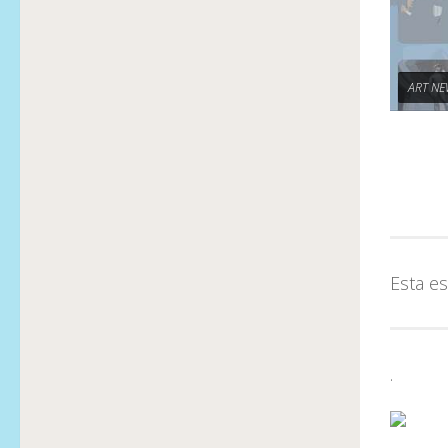
ART NE
Esta es
.