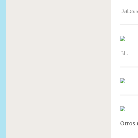
DaLeas
Blu
Otros 