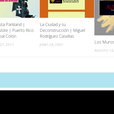
sta Parkland |
La Ciudad y su
slote | Puerto Rico
Deconstrucción | Miguel
bal Colón
Rodríguez Casellas
Los Muros 
27, 2017
JUNIO 28, 2007
AGOSTO 14,