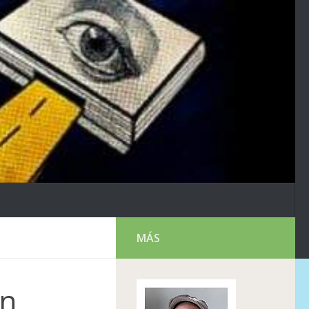
MÁS
ón