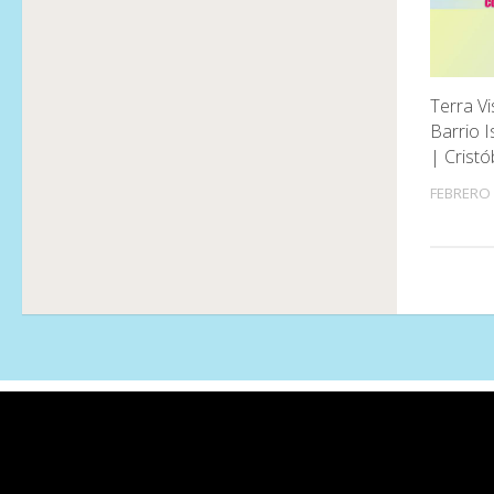
Terra Vi
Barrio I
| Cristó
FEBRERO 