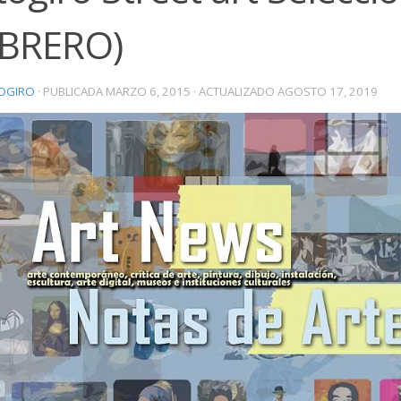
EBRERO)
OGIRO
· PUBLICADA
MARZO 6, 2015
· ACTUALIZADO
AGOSTO 17, 2019