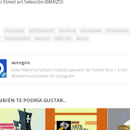
o Street art Selección (MARZO)
art de carrer
ARTE CALLEJERO
arte de rua
arte di strada
ARTE URBANO
PINTURA MURAL
stencil art
STREET ART
wall art
autogiro
Javier Martínez/artista multidisciplinario de Puerto Rico | Visite
@javiermartinezarte en Instagram
BIÉN TE PODRÍA GUSTAR...