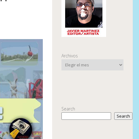
Archivos
Search
Search