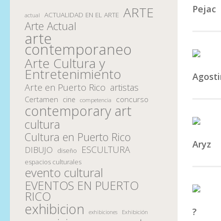
Pejac
ARTE
ACTUALIDAD EN EL ARTE
actual
Arte Actual
arte
contemporaneo
Arte Cultura y
Entretenimiento
Agosti
Arte en Puerto Rico
artistas
Certamen
concurso
cine
competencia
contemporary art
cultura
Cultura en Puerto Rico
Aryz
ESCULTURA
DIBUJO
diseño
espacios culturales
evento cultural
EVENTOS EN PUERTO
RICO
exhibicion
?
Exhibición
exhibiciones