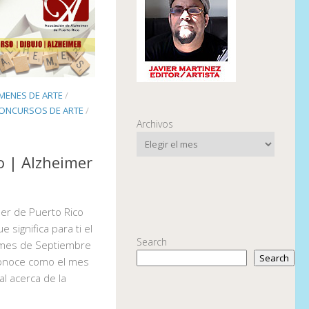
MENES DE ARTE
/
ONCURSOS DE ARTE
/
Archivos
 | Alzheimer
mer de Puerto Rico
 significa para ti el
Search
 mes de Septiembre
Search
conoce como el mes
al acerca de la