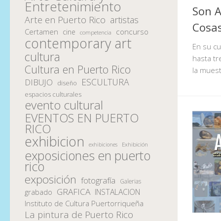
Entretenimiento
Son A
Arte en Puerto Rico
artistas
Cosas
Certamen
concurso
cine
competencia
contemporary art
En su cu
cultura
hasta t
Cultura en Puerto Rico
la mues
ESCULTURA
DIBUJO
diseño
espacios culturales
evento cultural
EVENTOS EN PUERTO
RICO
exhibicion
Exhibición
exhibiciones
exposiciones en puerto
rico
exposición
fotografía
Galerias
GRAFICA
INSTALACION
grabado
Instituto de Cultura Puertorriqueña
La pintura de Puerto Rico