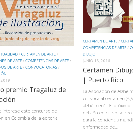
CERTAMEN DE ARTE
/
CERTÁ
COMPETENCIAS DE ARTE
/
C
DIBUJO
CTUALIDAD
/
CERTAMEN DE ARTE
/
JUNIO 18, 2016
NES DE ARTE
/
COMPETENCIAS DE ARTE
/
OS DE ARTE
/
CONVOCATORIAS
/
Certamen Dibujo
CIÓN
| Puerto Rico
, 2019
o premio Tragaluz de
La Asociación de Alzhei
ración
convoca al certamen ‘¿Que
alzhéimer?. El próximo
te interese este concurso de
del año en curso se re
ión en Colombia de la editorial
para la conciencia mundi
enfermedad de...