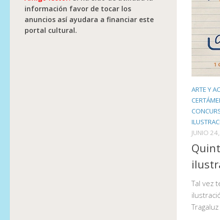
información favor de tocar los
anuncios así ayudara a financiar este
portal cultural.
ARTE Y A
CERTÁME
CONCURS
ILUSTRA
JUNIO 24
Quint
ilust
Tal vez 
ilustrac
Tragaluz