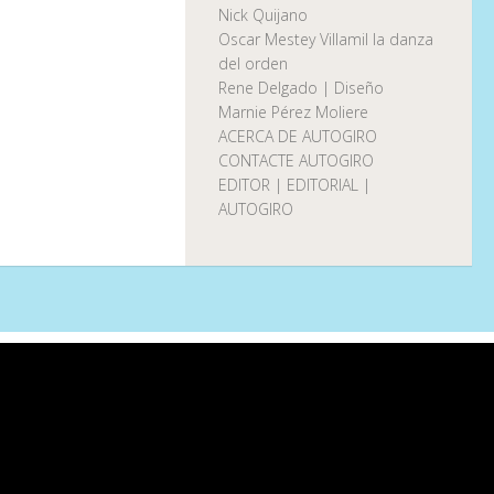
Nick Quijano
Oscar Mestey Villamil la danza
del orden
Rene Delgado | Diseño
Marnie Pérez Moliere
ACERCA DE AUTOGIRO
CONTACTE AUTOGIRO
EDITOR | EDITORIAL |
AUTOGIRO