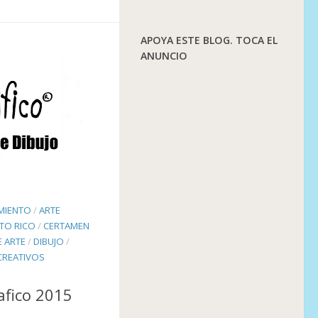
APOYA ESTE BLOG. TOCA EL
ANUNCIO
IMIENTO
/
ARTE
RTO RICO
/
CERTAMEN
 ARTE
/
DIBUJO
/
CREATIVOS
afico 2015