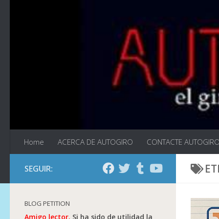
Saltar al contenido
Home
ACERCA DE AUTOGIRO
CONTACTE AUTOGIR
ET
SEGUIR:
BLOG PETITION
Amigo lector.
Si ha sido de utilidad la