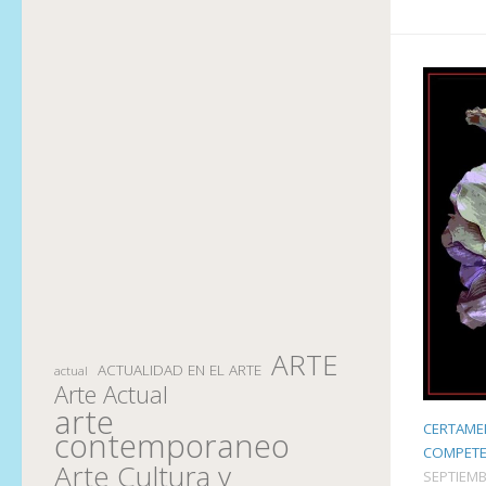
ARTE
ACTUALIDAD EN EL ARTE
actual
Arte Actual
arte
CERTAME
contemporaneo
COMPETE
Arte Cultura y
SEPTIEMB