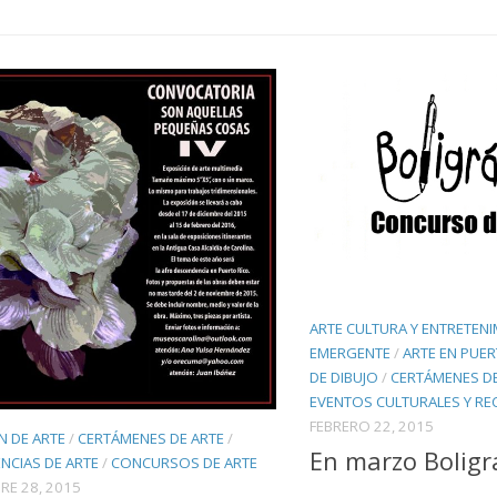
ARTE CULTURA Y ENTRETEN
EMERGENTE
/
ARTE EN PUE
DE DIBUJO
/
CERTÁMENES DE
EVENTOS CULTURALES Y RE
FEBRERO 22, 2015
N DE ARTE
/
CERTÁMENES DE ARTE
/
En marzo Boligr
NCIAS DE ARTE
/
CONCURSOS DE ARTE
RE 28, 2015