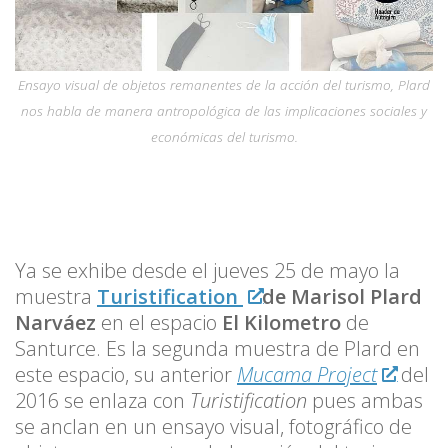
Ensayo visual de objetos remanentes de la acción del turismo, Plard
nos habla de manera antropológica de las implicaciones sociales y
económicas del turismo.
Ya se exhibe desde el jueves 25 de mayo la
muestra
Turistification
de Marisol Plard
Narváez
en el espacio
El Kilometro
de
Santurce. Es la segunda muestra de Plard en
este espacio, su anterior
Mucama Project
del
2016 se enlaza con
Turistification
pues ambas
se anclan en un ensayo visual, fotográfico de