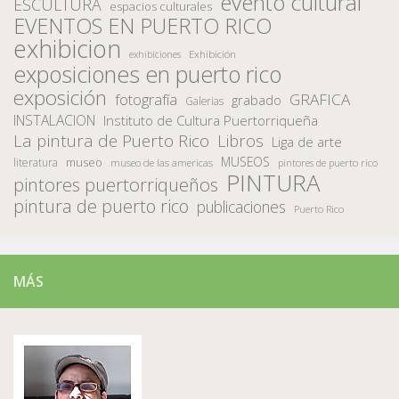
evento cultural
ESCULTURA
espacios culturales
EVENTOS EN PUERTO RICO
exhibicion
Exhibición
exhibiciones
exposiciones en puerto rico
exposición
fotografía
GRAFICA
grabado
Galerias
INSTALACION
Instituto de Cultura Puertorriqueña
La pintura de Puerto Rico
Libros
Liga de arte
MUSEOS
museo
literatura
museo de las americas
pintores de puerto rico
PINTURA
pintores puertorriqueños
pintura de puerto rico
publicaciones
Puerto Rico
MÁS