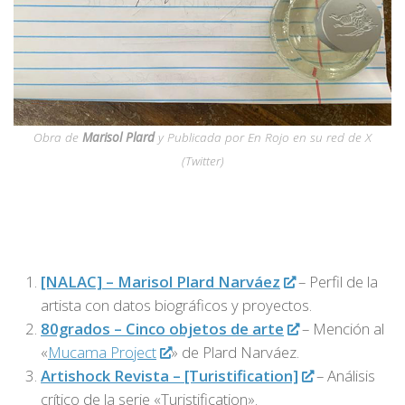
Obra de
Marisol Plard
y Publicada por En Rojo en su red de X
(Twitter)
[NALAC] – Marisol Plard Narváez
– Perfil de la
artista con datos biográficos y proyectos.
80grados – Cinco objetos de arte
– Mención al
«
Mucama Project
» de Plard Narváez.
Artishock Revista – [Turistification]
– Análisis
crítico de la serie «Turistification».