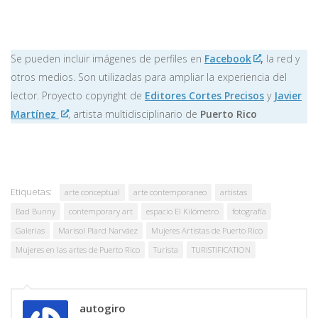
Se pueden incluir imágenes de perfiles en
Facebook
,
la red y
otros medios. Son utilizadas para ampliar la experiencia del
lector. Proyecto copyright de
Editores Cortes Precisos
y
Javier
Martínez
, artista multidisciplinario de
Puerto Rico
Etiquetas:
arte conceptual
arte contemporaneo
artistas
Bad Bunny
contemporary art
espacio El Kilómetro
fotografía
Galerias
Marisol Plard Narváez
Mujeres Artistas de Puerto Rico
Mujeres en las artes de Puerto Rico
Turista
TURISTIFICATION
autogiro