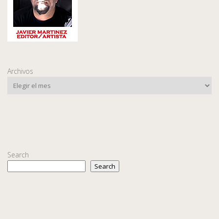
Archivos
Search
Search