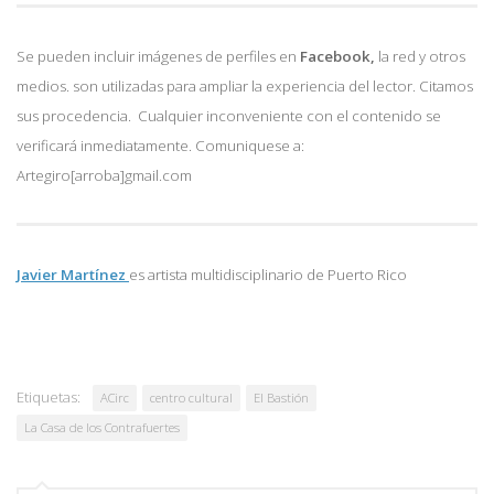
Se pueden incluir imágenes de perfiles en
Facebook,
la red y otros
medios. son utilizadas para ampliar la experiencia del lector. Citamos
sus procedencia. Cualquier inconveniente con el contenido se
verificará inmediatamente. Comuniquese a:
Artegiro[arroba]gmail.com
Javier Martínez
es artista multidisciplinario de
Puerto Rico
Etiquetas:
ACirc
centro cultural
El Bastión
La Casa de los Contrafuertes