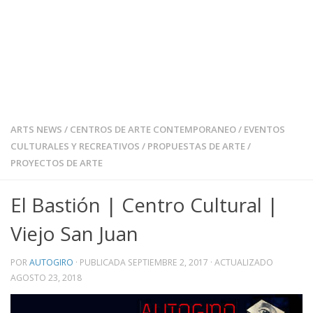
ARTS NEWS
/
CENTROS DE ARTE CONTEMPORANEO
/
EVENTOS
CULTURALES Y RECREATIVOS
/
PROPUESTAS DE ARTE
/
PROYECTOS DE ARTE
El Bastión | Centro Cultural |
Viejo San Juan
POR
AUTOGIRO
· PUBLICADA
SEPTIEMBRE 2, 2017
· ACTUALIZADO
AGOSTO 23, 2018