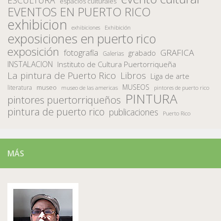
ESCULTURA
espacios culturales
EVENTOS EN PUERTO RICO
exhibicion
Exhibición
exhibiciones
exposiciones en puerto rico
exposición
fotografía
GRAFICA
grabado
Galerias
INSTALACION
Instituto de Cultura Puertorriqueña
La pintura de Puerto Rico
Libros
Liga de arte
MUSEOS
museo
literatura
museo de las americas
pintores de puerto rico
PINTURA
pintores puertorriqueños
pintura de puerto rico
publicaciones
Puerto Rico
MÁS