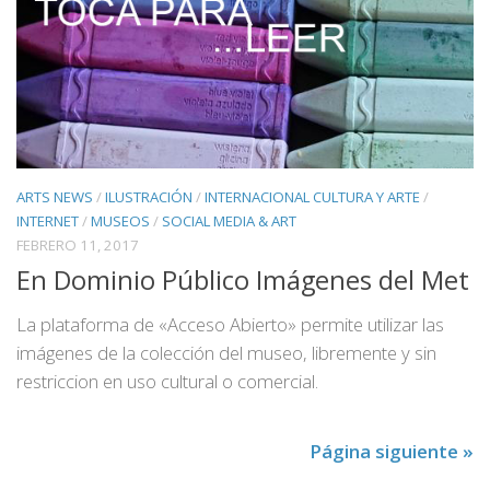
ARTS NEWS
/
ILUSTRACIÓN
/
INTERNACIONAL CULTURA Y ARTE
/
INTERNET
/
MUSEOS
/
SOCIAL MEDIA & ART
FEBRERO 11, 2017
En Dominio Público Imágenes del Met
La plataforma de «Acceso Abierto» permite utilizar las
imágenes de la colección del museo, libremente y sin
restriccion en uso cultural o comercial.
Página siguiente »