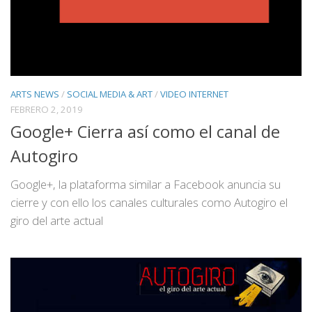
ARTS NEWS
/
SOCIAL MEDIA & ART
/
VIDEO INTERNET
FEBRERO 2, 2019
Google+ Cierra así como el canal de
Autogiro
Google+, la plataforma similar a Facebook anuncia su
cierre y con ello los canales culturales como Autogiro el
giro del arte actual