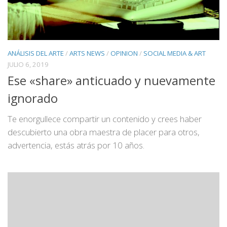
ANÁLISIS DEL ARTE
/
ARTS NEWS
/
OPINION
/
SOCIAL MEDIA & ART
JULIO 6, 2019
Ese «share» anticuado y nuevamente
ignorado
Te enorgullece compartir un contenido y crees haber
descubierto una obra maestra de placer para otros,
advertencia, estás atrás por 10 años.