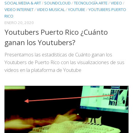
SOCIAL MEDIA & ART
/
SOUNDCLOUD
/
TECNOLOGÍA ARTE
/
VIDEO
/
VIDEO INTERNET
/
VIDEO MUSICAL
/
YOUTUBE
/
YOUTUBERS PUERTO
RICO
ENERO 20, 2020
Youtubers Puerto Rico ¿Cuánto
ganan los Youtubers?
Presentamos las estadísticas de Cuánto ganan los
Youtubers de Puerto Rico con las visualizaciones de sus
videos en la plataforma de Youtube