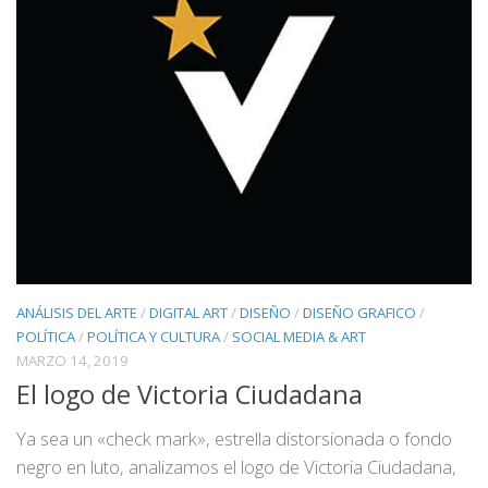
ANÁLISIS DEL ARTE
/
DIGITAL ART
/
DISEÑO
/
DISEÑO GRAFICO
/
POLÍTICA
/
POLÍTICA Y CULTURA
/
SOCIAL MEDIA & ART
MARZO 14, 2019
El logo de Victoria Ciudadana
Ya sea un «check mark», estrella distorsionada o fondo
negro en luto, analizamos el logo de Victoria Ciudadana,