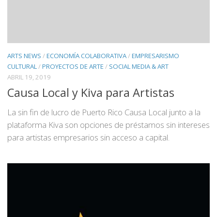
ARTS NEWS
/
ECONOMÍA COLABORATIVA
/
EMPRESARISMO
CULTURAL
/
PROYECTOS DE ARTE
/
SOCIAL MEDIA & ART
ABRIL 19, 2019
Causa Local y Kiva para Artistas
La sin fin de lucro de Puerto Rico Causa Local junto a la
plataforma Kiva son opciones de préstamos sin intereses
para artistas empresarios sin acceso a capital.