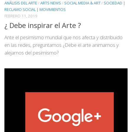
ANÁLISIS DEL ARTE
/
ARTS NEWS
/
SOCIAL MEDIA & ART
/
SOCIEDAD |
RECLAMO SOCIAL | MOVIMIENTOS
FEBRERO 11, 2019
¿ Debe inspirar el Arte ?
Ante el pesimismo mundial que nos afecta y distribuido
en las redes, preguntamos ¿Debe el arte animarnos y
alejarnos del pesimismo?