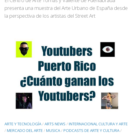
El Centro de Arte Tomás y Valiente de Fuenlabrada
presenta una muestra del Arte Urbano de España desde
la perspectiva de los artistas del Street Art
ARTE Y TECNOLOGÍA
/
ARTS NEWS
/
INTERNACIONAL CULTURA Y ARTE
/
MERCADO DEL ARTE
/
MUSICA
/
PODCASTS DE ARTE Y CULTURA
/