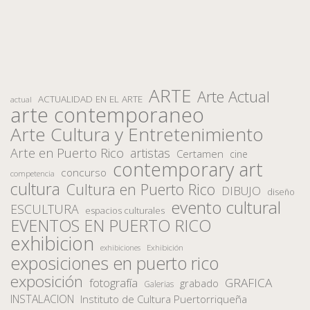
ARTE
Arte Actual
ACTUALIDAD EN EL ARTE
actual
arte contemporaneo
Arte Cultura y Entretenimiento
Arte en Puerto Rico
artistas
Certamen
cine
contemporary art
concurso
competencia
cultura
Cultura en Puerto Rico
DIBUJO
diseño
evento cultural
ESCULTURA
espacios culturales
EVENTOS EN PUERTO RICO
exhibicion
Exhibición
exhibiciones
exposiciones en puerto rico
exposición
fotografía
GRAFICA
grabado
Galerias
INSTALACION
Instituto de Cultura Puertorriqueña