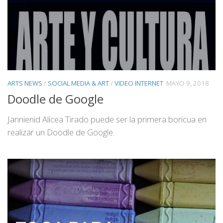
ARTS NEWS
/
SOCIAL MEDIA & ART
/
VIDEO INTERNET
MAYO 9, 2018
Doodle de Google
Jannienid Alicea Tirado puede ser la primera boricua en
realizar un Doodle de Google.