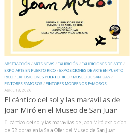
ABSTRACCIÓN
/
ARTS NEWS
/
EXHIBICIÓN
/
EXHIBICIONES DE ARTE
/
EXPO ARTE EN PUERTO RICO
/
EXPOSICIONES DE ARTE EN PUERTO
RICO
/
EXPOSICIONES PUERTO RICO
/
MUSEO DE SAN JUAN
/
PINTORES FAMOSOS
/
PINTORES MODERNOS FAMOSOS
ABRIL 18, 2026
El cántico del sol y las maravillas de
Joan Miró en el Museo de San Juan
El cántico del sol y las maravillas de Joan Miró exhibicion
de 52 obras en la Sala Oller del Museo de San Juan