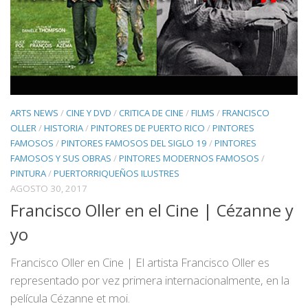
ARTS NEWS
/
CINE Y DVD
/
CRITICA DE CINE
/
FILMS
/
FRANCISCO
OLLER
/
HISTORIA
/
PINTORES DE PUERTO RICO
/
PINTORES
FAMOSOS
/
PINTORES FAMOSOS DEL SIGLO 19
/
PINTORES
FAMOSOS Y SUS OBRAS
/
PINTORES MODERNOS FAMOSOS
/
PINTURA
/
PUERTORRIQUEÑOS ILUSTRES
AGOSTO 30, 2017
Francisco Oller en el Cine | Cézanne y
yo
Francisco Oller en Cine | El artista Francisco Oller es
representado por vez primera internacionalmente, en la
película Cézanne et moi.