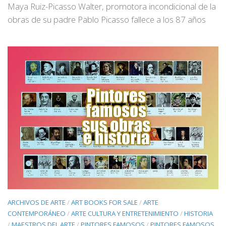
Maya Ruiz-Picasso Walter, promotora incondicional de la
obras de su padre Pablo Picasso fallece a los 87 años
ARCHIVOS DE ARTE
/
ART BOOKS FOR SALE
/
ARTE
CONTEMPORÁNEO
/
ARTE CULTURA Y ENTRETENIMIENTO
/
HISTORIA
/
MAESTROS DEL ARTE
/
PINTORES FAMOSOS
/
PINTORES FAMOSOS