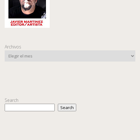
Archivos
Search
Search