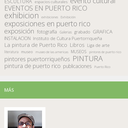
evento cultural
ESCULTURA
espacios culturales
EVENTOS EN PUERTO RICO
exhibicion
Exhibición
exhibiciones
exposiciones en puerto rico
exposición
fotografía
GRAFICA
grabado
Galerias
INSTALACION
Instituto de Cultura Puertorriqueña
La pintura de Puerto Rico
Libros
Liga de arte
MUSEOS
museo
literatura
museo de las americas
pintores de puerto rico
PINTURA
pintores puertorriqueños
pintura de puerto rico
publicaciones
Puerto Rico
MÁS