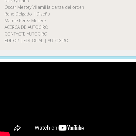
Nick Quijano
Oscar Mestey Villamil la danza del orden
Rene Delgado | Diseño
Marnie Pérez Moliere
ACERCA DE AUTOGIRO
CONTACTE AUTOGIRO
EDITOR | EDITORIAL | AUTOGIRO