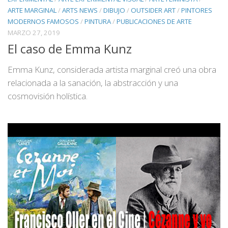
ARTE MARGINAL
/
ARTS NEWS
/
DIBUJO
/
OUTSIDER ART
/
PINTORES
MODERNOS FAMOSOS
/
PINTURA
/
PUBLICACIONES DE ARTE
MARZO 27, 2019
El caso de Emma Kunz
Emma Kunz, considerada artista marginal creó una obra
relacionada a la sanación, la abstracción y una
cosmovisión holística.