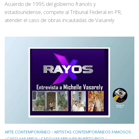
Acuerdo de 1995 del gobierno francés y
estadounidense, compete al Tribunal Federal en PR,
atender el caso de obras incautadas de Vasarely
ARTE CONTEMPORÁNEO
/
ARTISTAS CONTEMPORÁNEOS FAMOSOS
/
CASO VASARELY
/
CASO VASARELY EN PUERTO RICO
/