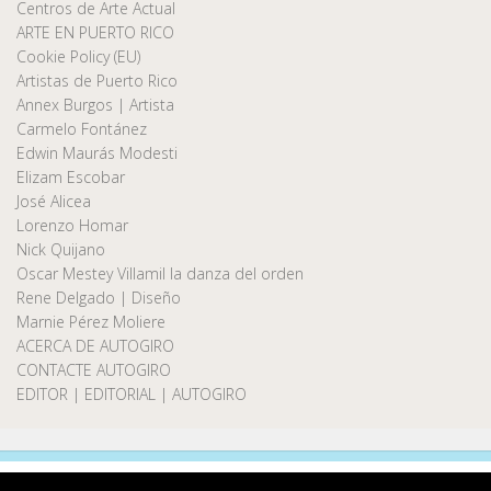
Centros de Arte Actual
ARTE EN PUERTO RICO
Cookie Policy (EU)
Artistas de Puerto Rico
Annex Burgos | Artista
Carmelo Fontánez
Edwin Maurás Modesti
Elizam Escobar
José Alicea
Lorenzo Homar
Nick Quijano
Oscar Mestey Villamil la danza del orden
Rene Delgado | Diseño
Marnie Pérez Moliere
ACERCA DE AUTOGIRO
CONTACTE AUTOGIRO
EDITOR | EDITORIAL | AUTOGIRO