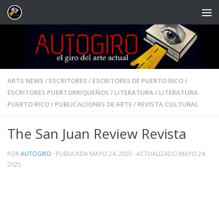
Saltar al contenido
ARTS NEWS
/
ESCRITORES
/
ESCRITORES DE PUERTO RICO
/
ESCRITORES PUERTORRIQUEÑOS
/
LITERATURA
/
LITERATURA
PUERTO RICO
/
PUBLICACIONES DE ARTE
/
REVISTA CULTURAL
The San Juan Review Revista
POR
AUTOGIRO
· PUBLICADA
MAYO 24, 2025
· ACTUALIZADO
MAYO 24,
2025