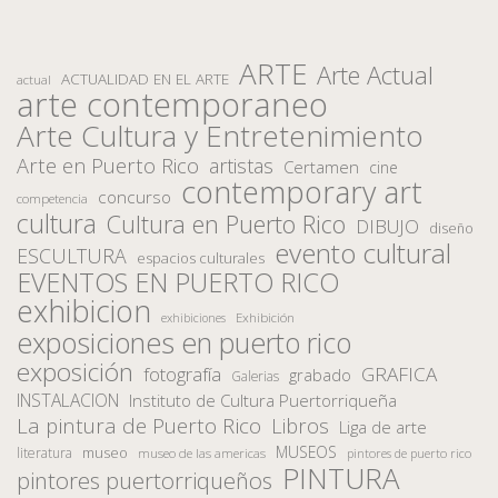
ARTE
Arte Actual
ACTUALIDAD EN EL ARTE
actual
arte contemporaneo
Arte Cultura y Entretenimiento
Arte en Puerto Rico
artistas
Certamen
cine
contemporary art
concurso
competencia
cultura
Cultura en Puerto Rico
DIBUJO
diseño
evento cultural
ESCULTURA
espacios culturales
EVENTOS EN PUERTO RICO
exhibicion
Exhibición
exhibiciones
exposiciones en puerto rico
exposición
fotografía
GRAFICA
grabado
Galerias
INSTALACION
Instituto de Cultura Puertorriqueña
La pintura de Puerto Rico
Libros
Liga de arte
MUSEOS
museo
literatura
museo de las americas
pintores de puerto rico
PINTURA
pintores puertorriqueños