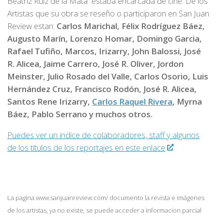
Beatriz Ruíz de la Mata estaba encarcada de cine. De los
Artistas que su obra se reseño o participaron en San Juan
Review estan:
Carlos Marichal, Félix Rodríguez Báez,
Augusto Marín, Lorenzo Homar, Domingo Garcia,
Rafael Tufiño, Marcos, Irizarry, John Balossi, José
R. Alicea, Jaime Carrero, José R. Oliver, Jordon
Meinster, Julio Rosado del Valle, Carlos Osorio, Luis
Hernández Cruz, Francisco Rodón, José R. Alicea,
Santos Rene Irizarry,
Carlos Raquel Rivera
, Myrna
Báez, Pablo Serrano y muchos otros.
Puedes ver un indice de colaboradores, staff y algunos
de los títulos de los reportajes en este enlace
La pagina www.sanjuanreview.com/ documento la revista e imágenes
de los artistas, ya no existe, se puede acceder a informacion parcial