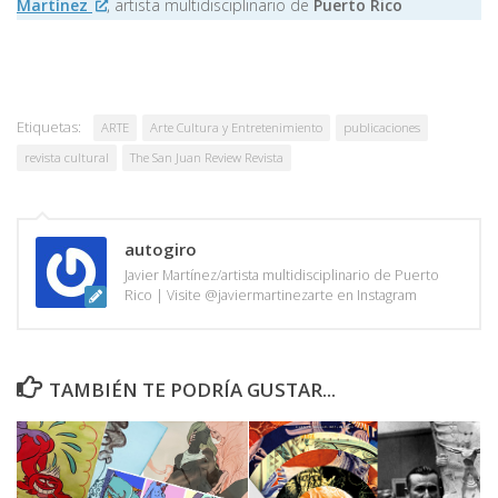
Martínez
, artista multidisciplinario de
Puerto Rico
Etiquetas:
ARTE
Arte Cultura y Entretenimiento
publicaciones
revista cultural
The San Juan Review Revista
autogiro
Javier Martínez/artista multidisciplinario de Puerto
Rico | Visite @javiermartinezarte en Instagram
TAMBIÉN TE PODRÍA GUSTAR...