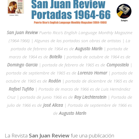
San Juan Review
Puerto Rico’s English Language Monthly Magazine
(1964-1966) | Algunas de las portadas son obras de artistas | La
portada de febrero de 1964 es de
Augusto Marín
| portada de
marzo de 1964 es de
Botello
| portada de octubre de 1964 es de
Domingo Garcia
| portada de febrero de 1965 es de
Compostela
|
portada de septiembre de 1965 es de
Lorenzo Homar
| portada de
octubre de 1965 es de
Rodón
| portada de diciembre de 1965 es de
Rafael Tufiño
| Portada de marzo de 1966 es de Luis Hernández
Cruz | portada de junio 1966 es de
Roy Liechtenstein
| Portada de
julio de 1966 es de
José Alicea
| Portada de septiembre de 1966 es
de
Augusto Marín
La Revista
San Juan Review
fue una publicación