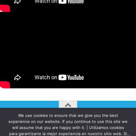
We use cookies to ensure that we give you the best
AUTOGIRO/el giro del arte actual © JAVIER MARTINEZ 2026. All
experience on our website. If you continue to use this site we
Rights Reserved.
will assume that you are happy with it. | Utilizamos cookies
para garantizarte la mejor experiencia en nuestro sitio web. Si
Funciona con
- Diseñado con el
Tema Hueman