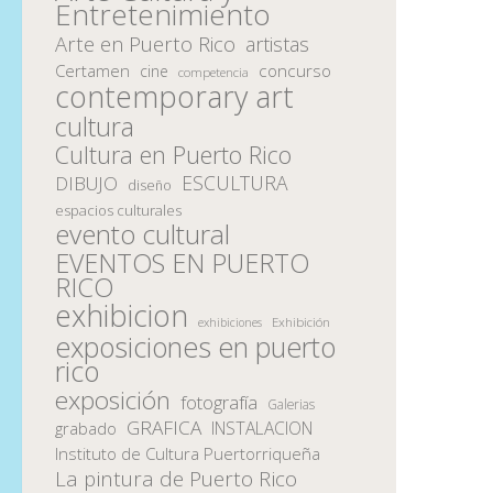
Entretenimiento
Arte en Puerto Rico
artistas
Certamen
concurso
cine
competencia
contemporary art
cultura
Cultura en Puerto Rico
ESCULTURA
DIBUJO
diseño
espacios culturales
evento cultural
EVENTOS EN PUERTO
RICO
exhibicion
Exhibición
exhibiciones
exposiciones en puerto
rico
exposición
fotografía
Galerias
GRAFICA
INSTALACION
grabado
Instituto de Cultura Puertorriqueña
La pintura de Puerto Rico