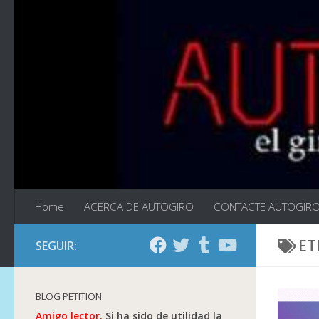
Saltar al contenido
Home
ACERCA DE AUTOGIRO
CONTACTE AUTOGIR
ET
SEGUIR:
BLOG PETITION
Amigo lector.
Si ha sido de utilidad la