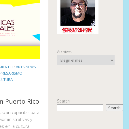
Archivos
IMIENTO
/
ARTS NEWS
PRESARISMO
CULTURA
n Puerto Rico
Search
Search
buscan capacitar para
administrativas y
s en la cultura.