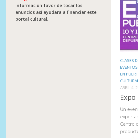
información favor de tocar los
anuncios así ayudara a financiar este
portal cultural.
CLASES D
EVENTOS 
EN PUER
CULTURA
ABRIL 4, 
Expo 
Un event
exportac
Centro d
producto