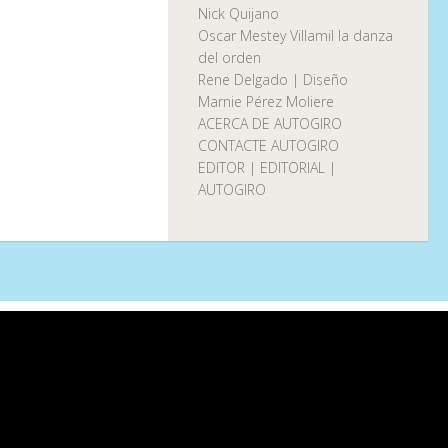
Nick Quijano
Oscar Mestey Villamil la danza
del orden
Rene Delgado | Diseño
Marnie Pérez Moliere
ACERCA DE AUTOGIRO
CONTACTE AUTOGIRO
EDITOR | EDITORIAL |
AUTOGIRO