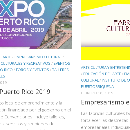
E ARTE
/
EMPRESARISMO CULTURAL
/
CULTURALES Y RECREATIVOS
/
EVENTOS
ARTE CULTURA Y ENTRETEN
TO RICO
/
FOROS Y EVENTOS
/
TALLERES
/
EDUCACIÓN DEL ARTE
/
EM
LES
CULTURAL
/
INSTITUTO DE 
2019
PUERTORRIQUENA
Puerto Rico 2019
FEBRERO 16, 2019
Empresarismo e
o local de emprendimiento y la
ión financiado por el gobierno en el
Las fábricas culturales 
e Convenciones, incluye talleres,
fortalecer las destrezas 
s, servicios y reuniones de
empresariales individuale