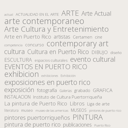
ARTE
Arte Actual
ACTUALIDAD EN EL ARTE
actual
arte contemporaneo
Arte Cultura y Entretenimiento
Arte en Puerto Rico
artistas
Certamen
cine
contemporary art
concurso
competencia
cultura
Cultura en Puerto Rico
DIBUJO
diseño
evento cultural
ESCULTURA
espacios culturales
EVENTOS EN PUERTO RICO
exhibicion
Exhibición
exhibiciones
exposiciones en puerto rico
exposición
fotografía
GRAFICA
grabado
Galerias
INSTALACION
Instituto de Cultura Puertorriqueña
La pintura de Puerto Rico
Libros
Liga de arte
MUSEOS
museo
literatura
museo de las americas
pintores de puerto rico
PINTURA
pintores puertorriqueños
pintura de puerto rico
publicaciones
Puerto Rico