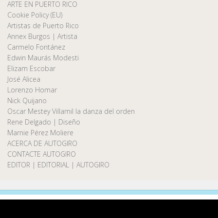
ARTE EN PUERTO RICO
Cookie Policy (EU)
Artistas de Puerto Rico
Annex Burgos | Artista
Carmelo Fontánez
Edwin Maurás Modesti
Elizam Escobar
José Alicea
Lorenzo Homar
Nick Quijano
Oscar Mestey Villamil la danza del orden
Rene Delgado | Diseño
Marnie Pérez Moliere
ACERCA DE AUTOGIRO
CONTACTE AUTOGIRO
EDITOR | EDITORIAL | AUTOGIRO