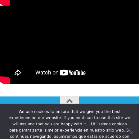
We use cookies to ensure that we give you the best
AUTOGIRO/el giro del arte actual © JAVIER MARTINEZ 2026. All
experience on our website. If you continue to use this site we
Rights Reserved.
will assume that you are happy with it. | Utilizamos cookies
para garantizarte la mejor experiencia en nuestro sitio web. Si
Funciona con
- Diseñado con el
Tema Hueman
continúas navegando, asumiremos que estás de acuerdo con