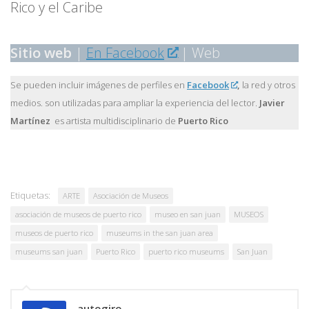
Rico y el Caribe
Sitio web
|
En Facebook
| Web
Se pueden incluir imágenes de perfiles en
Facebook
,
la red y otros
medios. son utilizadas para ampliar la experiencia del lector.
Javier
Martínez
es artista multidisciplinario de
Puerto Rico
Etiquetas:
ARTE
Asociación de Museos
asociación de museos de puerto rico
museo en san juan
MUSEOS
museos de puerto rico
museums in the san juan area
museums san juan
Puerto Rico
puerto rico museums
San Juan
autogiro