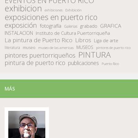
EVENTOS EN PUERTO RICO
exhibicion
Exhibición
exhibiciones
exposiciones en puerto rico
exposición
fotografía
GRAFICA
grabado
Galerias
INSTALACION
Instituto de Cultura Puertorriqueña
La pintura de Puerto Rico
Libros
Liga de arte
MUSEOS
museo
literatura
museo de las americas
pintores de puerto rico
PINTURA
pintores puertorriqueños
pintura de puerto rico
publicaciones
Puerto Rico
MÁS