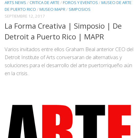
ARTS NEWS
/
CRITICA DE ARTE
/
FOROS Y EVENTOS
/
MUSEO DE ARTE
DE PUERTO RICO
/
MUSEO MAPR
/
SIMPOSIOS
SEPTIEMBRE 12, 2017
La Forma Creativa | Simposio | De
Detroit a Puerto Rico | MAPR
Varios invitados entre ellos Graham Beal anterior CEO del
Detroit Institute of Arts conversaran de alternativas y
soluciones para el desarrollo del arte puertorriqueño aún
en la crisis.