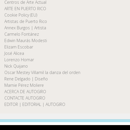
Centros de Arte Actual
ARTE EN PUERTO RICO
Cookie Policy (EU)
Artistas de Puerto Rico
Annex Burgos | Artista
Carmelo Fontánez
Edwin Maurás Modesti
Elizam Escobar
José Alicea
Lorenzo Homar
Nick Quijano
Oscar Mestey Villamil la danza del orden
Rene Delgado | Diseño
Marnie Pérez Moliere
ACERCA DE AUTOGIRO
CONTACTE AUTOGIRO
EDITOR | EDITORIAL | AUTOGIRO