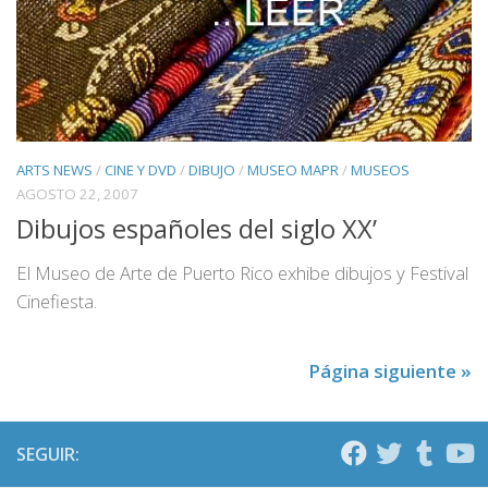
ARTS NEWS
/
CINE Y DVD
/
DIBUJO
/
MUSEO MAPR
/
MUSEOS
AGOSTO 22, 2007
Dibujos españoles del siglo XX’
El Museo de Arte de Puerto Rico exhibe dibujos y Festival
Cinefiesta.
Página siguiente »
SEGUIR: