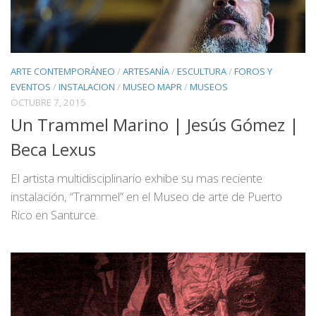
ARTE CONTEMPORÁNEO
/
ARTESANÍA
/
ESCULTURA
/
FOROS Y
EVENTOS
/
INSTALACION
/
MUSEO MAPR
/
MUSEOS
OCTUBRE 7, 2015
Un Trammel Marino | Jesús Gómez |
Beca Lexus
El artista multidisciplinario exhibe su mas reciente
instalación, “Trammel” en el Museo de arte de Puerto
Rico en Santurce.