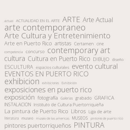
ARTE
Arte Actual
ACTUALIDAD EN EL ARTE
actual
arte contemporaneo
Arte Cultura y Entretenimiento
Arte en Puerto Rico
artistas
Certamen
cine
contemporary art
concurso
competencia
cultura
Cultura en Puerto Rico
DIBUJO
diseño
evento cultural
ESCULTURA
espacios culturales
EVENTOS EN PUERTO RICO
exhibicion
Exhibición
exhibiciones
exposiciones en puerto rico
exposición
fotografía
GRAFICA
grabado
Galerias
INSTALACION
Instituto de Cultura Puertorriqueña
La pintura de Puerto Rico
Libros
Liga de arte
MUSEOS
museo
literatura
museo de las americas
pintores de puerto rico
PINTURA
pintores puertorriqueños