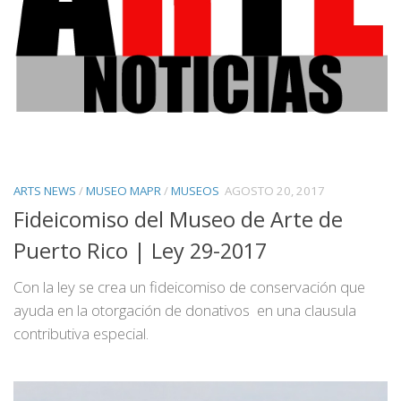
ARTS NEWS
/
MUSEO MAPR
/
MUSEOS
AGOSTO 20, 2017
Fideicomiso del Museo de Arte de
Puerto Rico | Ley 29-2017
Con la ley se crea un fideicomiso de conservación que
ayuda en la otorgación de donativos en una clausula
contributiva especial.