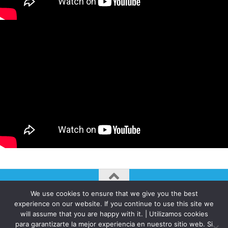
We use cookies to ensure that we give you the best
AUTOGIRO/el giro del arte actual © JAVIER MARTINEZ 2026. All
experience on our website. If you continue to use this site we
Rights Reserved.
will assume that you are happy with it. | Utilizamos cookies
para garantizarte la mejor experiencia en nuestro sitio web. Si
Funciona con
- Diseñado con el
Tema Hueman