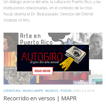
Un diálogo acerca del arte, la cultura en Puerto Rico, y las
instituciones relacionadas, en el contexto de la crisis
fiscal, diserta el Dr. Beal pasado Director del Detroit
Institute of Arts.
LITERATURA
/
MUSEO MAPR
/
MUSEOS
/
POESÍA
JUNIO 23, 2018
Recorrido en versos | MAPR