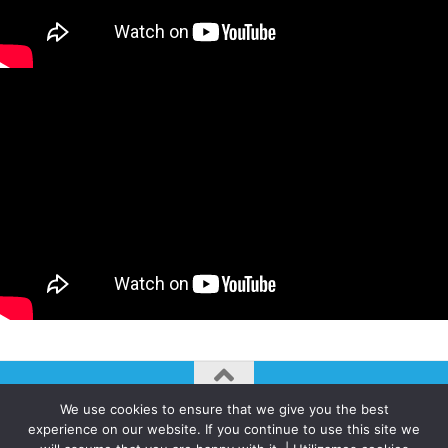
We use cookies to ensure that we give you the best
AUTOGIRO/el giro del arte actual © JAVIER MARTINEZ 2026. All
experience on our website. If you continue to use this site we
Rights Reserved.