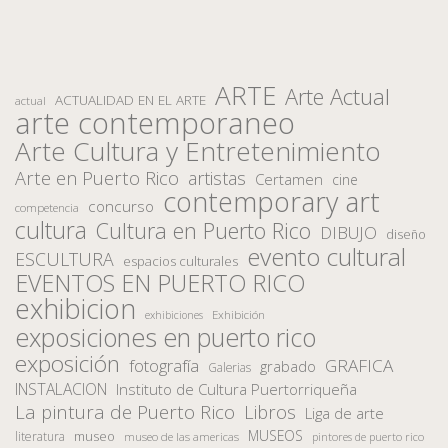
ARTE
Arte Actual
ACTUALIDAD EN EL ARTE
actual
arte contemporaneo
Arte Cultura y Entretenimiento
Arte en Puerto Rico
artistas
Certamen
cine
contemporary art
concurso
competencia
cultura
Cultura en Puerto Rico
DIBUJO
diseño
evento cultural
ESCULTURA
espacios culturales
EVENTOS EN PUERTO RICO
exhibicion
Exhibición
exhibiciones
exposiciones en puerto rico
exposición
fotografía
GRAFICA
grabado
Galerias
INSTALACION
Instituto de Cultura Puertorriqueña
La pintura de Puerto Rico
Libros
Liga de arte
MUSEOS
museo
literatura
museo de las americas
pintores de puerto rico