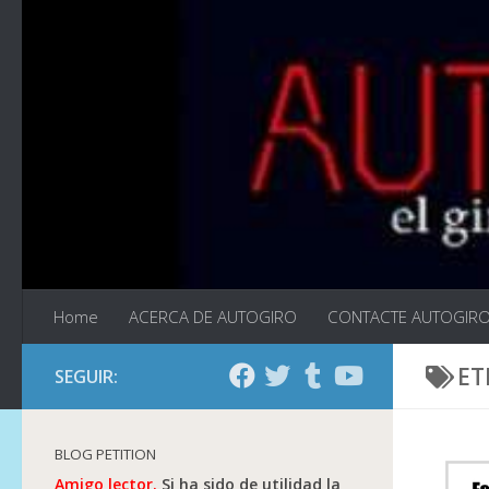
Saltar al contenido
Home
ACERCA DE AUTOGIRO
CONTACTE AUTOGIR
ET
SEGUIR:
BLOG PETITION
Amigo lector.
Si ha sido de utilidad la