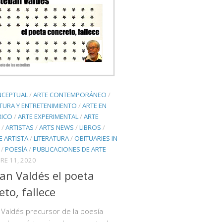
NCEPTUAL
/
ARTE CONTEMPORÁNEO
/
TURA Y ENTRETENIMIENTO
/
ARTE EN
RICO
/
ARTE EXPERIMENTAL
/
ARTE
/
ARTISTAS
/
ARTS NEWS
/
LIBROS
/
E ARTISTA
/
LITERATURA
/
OBITUARIES IN
/
POESÍA
/
PUBLICACIONES DE ARTE
RE 11, 2020
an Valdés el poeta
eto, fallece
Valdés precursor de la poesía