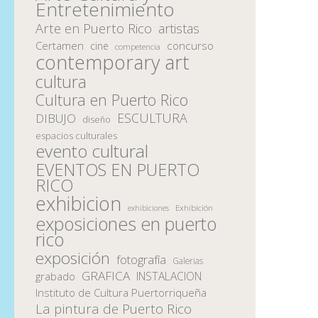
Entretenimiento
Arte en Puerto Rico
artistas
Certamen
concurso
cine
competencia
contemporary art
cultura
Cultura en Puerto Rico
ESCULTURA
DIBUJO
diseño
espacios culturales
evento cultural
EVENTOS EN PUERTO
RICO
exhibicion
Exhibición
exhibiciones
exposiciones en puerto
rico
exposición
fotografía
Galerias
GRAFICA
INSTALACION
grabado
Instituto de Cultura Puertorriqueña
La pintura de Puerto Rico