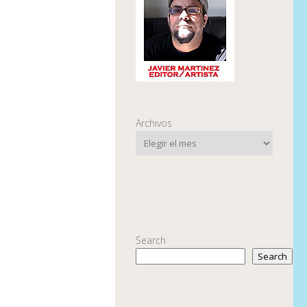
Archivos
Search
Search