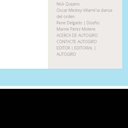
Nick Quijano
Oscar Mestey Villamil la danza
del orden
Rene Delgado | Diseño
Marnie Pérez Moliere
ACERCA DE AUTOGIRO
CONTACTE AUTOGIRO
EDITOR | EDITORIAL |
AUTOGIRO